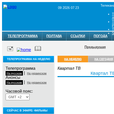
Телекан
09 2026 07:23
Т
A
Т
Р
Т
S
ТЕЛЕПРОГРАММА
ПОЛТАВА
ССЫЛКИ
ПОГОДА
Предыдущая
ТЕЛЕПРОГРАММА НА НЕДЕЛЮ
НА НЕДЕЛЮ
НА СЕГОДНЯ
Телепрограмма
Квартал ТВ
|
Квартал Т
На русском
На украинском
Анонсы
|
На русском
На украинском
Часовой пояс:
СЕЙЧАС В ЭФИРЕ: ФИЛЬМЫ