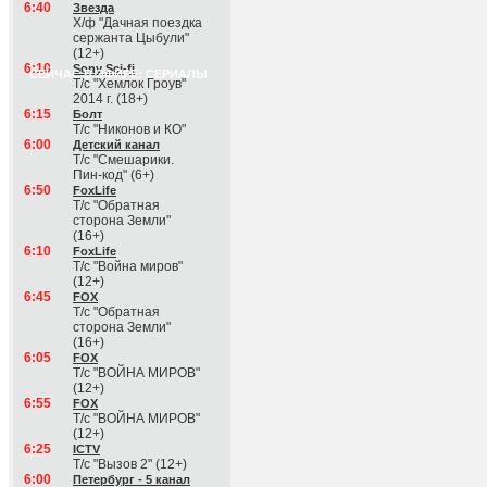
6:40
Звезда
Х/ф "Дачная поездка
сержанта Цыбули"
(12+)
6:10
Sony Sci-fi
СЕЙЧАС В ЭФИРЕ: СЕРИАЛЫ
Т/с "Хемлок Гроув"
2014 г. (18+)
6:15
Болт
Т/с "Никонов и КО"
6:00
Детский канал
Т/с "Смешарики.
Пин-код" (6+)
6:50
FoxLife
Т/с "Обратная
сторона Земли"
(16+)
6:10
FoxLife
Т/с "Война миров"
(12+)
6:45
FOX
Т/с "Обратная
сторона Земли"
(16+)
6:05
FOX
Т/с "ВОЙНА МИРОВ"
(12+)
6:55
FOX
Т/с "ВОЙНА МИРОВ"
(12+)
6:25
ICTV
Т/с "Вызов 2" (12+)
6:00
Петербург - 5 канал