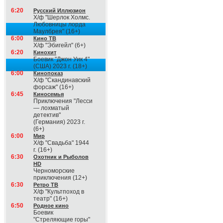
6:20
Русский Иллюзион
Х/ф "Шерлок Холмс.
Любовницы лорда
Маулбрея" (16+)
6:00
Кино ТВ
Х/ф "Эбигейл" (6+)
6:20
Кинохит
Боевик "Джон Уик 4"
(США) 2023 г. (18+)
6:00
Кинопоказ
Х/ф "Скандинавский
форсаж" (16+)
6:45
Киносемья
Приключения "Лесси
— лохматый
детектив"
(Германия) 2023 г.
(6+)
6:00
Мир
Х/ф "Свадьба" 1944
г. (16+)
6:30
Охотник и Рыболов
HD
Черноморские
приключения (12+)
6:30
Ретро ТВ
Х/ф "Культпоход в
театр" (16+)
6:50
Родное кино
Боевик
"Стреляющие горы"