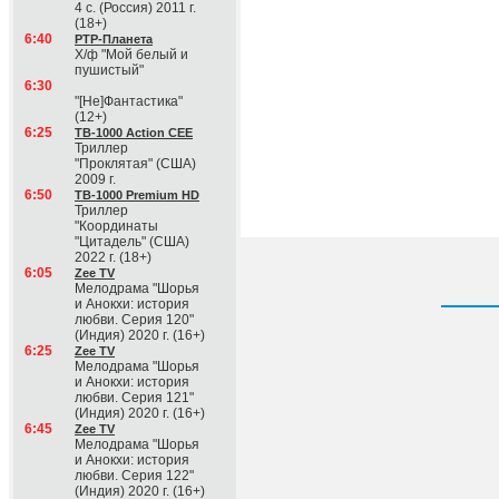
4 с. (Россия) 2011 г.
(18+)
6:40
РТР-Планета
Х/ф "Мой белый и
пушистый"
6:30
"[Не]Фантастика"
(12+)
6:25
ТВ-1000 Action CEE
Триллер
"Проклятая" (США)
2009 г.
6:50
ТВ-1000 Premium HD
Триллер
"Координаты
"Цитадель" (США)
2022 г. (18+)
6:05
Zee TV
Мелодрама "Шорья
и Анокхи: история
любви. Серия 120"
(Индия) 2020 г. (16+)
6:25
Zee TV
Мелодрама "Шорья
и Анокхи: история
любви. Серия 121"
(Индия) 2020 г. (16+)
6:45
Zee TV
Мелодрама "Шорья
и Анокхи: история
любви. Серия 122"
(Индия) 2020 г. (16+)