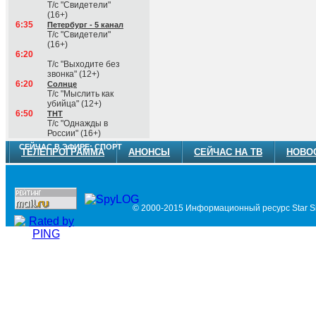
Т/с "Свидетели"
(16+)
6:35
Петербург - 5 канал
Т/с "Свидетели"
(16+)
6:20
Т/с "Выходите без
звонка" (12+)
6:20
Солнце
Т/с "Мыслить как
убийца" (12+)
6:50
ТНТ
Т/с "Однажды в
России" (16+)
СЕЙЧАС В ЭФИРЕ: СПОРТ
ТЕЛЕПРОГРАММА
АНОНСЫ
СЕЙЧАС НА ТВ
НОВО
© 2000-2015 Информационный ресурс Star Si