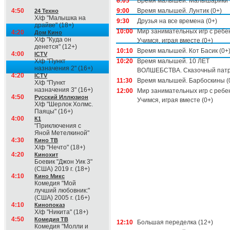
8:05
Время малышей. Малышарики 
4:50
9:00
Время малышей. Лунтик (0+)
24 Техно
Х/ф "Малышка на
9:30
Друзья на все времена (0+)
драйве" (18+)
10:00
Мир занимательных игр с ребе
4:20
Дом Кино
Х/ф "Куда он
Учимся, играя вместе (0+)
денется" (12+)
10:10
Время малышей. Кот Басик (0+
4:00
ICTV
Х/ф "Пункт
10:20
Время малышей. 10 ЛЕТ
назначения 2" (16+)
ВОЛШЕБСТВА. Сказочный патру
4:20
ICTV
11:30
Время малышей. Барбоскины (
Х/ф "Пункт
назначения 3" (16+)
12:00
Мир занимательных игр с ребе
4:50
Русский Иллюзион
Учимся, играя вместе (0+)
Х/ф "Шерлок Холмс.
Паяцы" (16+)
4:00
К1
"Приключения с
Яной Метелкиной"
4:30
Кино ТВ
Х/ф "Нечто" (18+)
4:20
Кинохит
Боевик "Джон Уик 3"
(США) 2019 г. (18+)
4:10
Кино Микс
Комедия "Мой
лучший любовник:"
(США) 2005 г. (16+)
4:10
Кинопоказ
Х/ф "Никита" (18+)
4:50
Комедия ТВ
12:10
Большая переделка (12+)
Комедия "Молли и