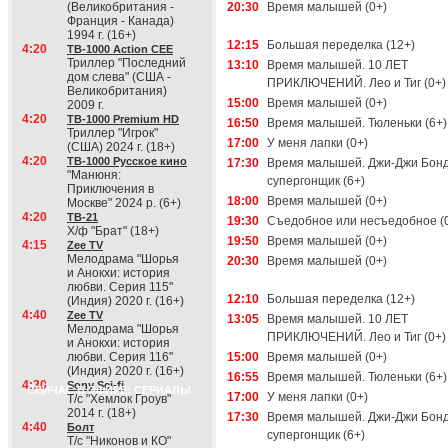
(Великобритания -
20:30
Время малышей (0+)
Франция - Канада)
1994 г. (16+)
12:15
Большая переделка (12+)
4:20
ТВ-1000 Action CEE
Триллер "Последний
13:10
Время малышей. 10 ЛЕТ
дом слева" (США -
ПРИКЛЮЧЕНИЙ. Лео и Тиг (0+)
Великобритания)
15:00
Время малышей (0+)
2009 г.
4:20
ТВ-1000 Premium HD
16:50
Время малышей. Тюленьки (6+)
Триллер "Игрок"
17:00
У меня лапки (0+)
(США) 2024 г. (18+)
4:20
ТВ-1000 Русское кино
17:30
Время малышей. Джи-Джи Бонд
"Манюня:
супергонщик (6+)
Приключения в
18:00
Время малышей (0+)
Москве" 2024 р. (6+)
4:20
ТВ-21
19:30
Съедобное или несъедобное (
Х/ф "Брат" (18+)
19:50
Время малышей (0+)
4:15
Zee TV
Мелодрама "Шорья
20:30
Время малышей (0+)
и Анокхи: история
любви. Серия 115"
12:10
Большая переделка (12+)
(Индия) 2020 г. (16+)
4:40
Zee TV
13:05
Время малышей. 10 ЛЕТ
Мелодрама "Шорья
ПРИКЛЮЧЕНИЙ. Лео и Тиг (0+)
и Анокхи: история
любви. Серия 116"
15:00
Время малышей (0+)
(Индия) 2020 г. (16+)
16:55
Время малышей. Тюленьки (6+)
4:30
Sony Sci-fi
СЕЙЧАС В ЭФИРЕ: СЕРИАЛЫ
17:00
У меня лапки (0+)
Т/с "Хемлок Гроув"
2014 г. (18+)
17:30
Время малышей. Джи-Джи Бонд
4:40
Болт
супергонщик (6+)
Т/с "Никонов и КО"