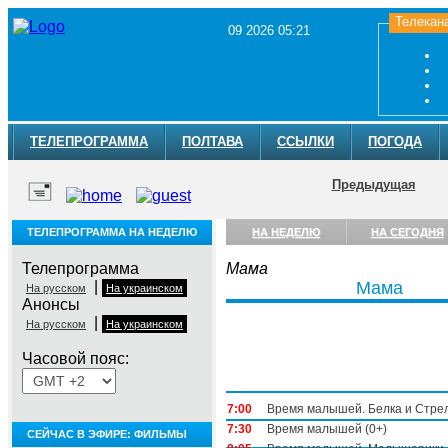
Телекан
09 2026 05:21
ТЕЛЕПРОГРАММА
ПОЛТАВА
ССЫЛКИ
ПОГОДА
Предыдущая
ТЕЛЕПРОГРАММА НА НЕДЕЛЮ
НА НЕДЕЛЮ
НА СЕГОДНЯ
Телепрограмма
Мама
|
Мама
На русском
На украинском
Анонсы
|
На русском
На украинском
Часовой пояс:
Понедельник, 3 августа
7:00
Время малышей. Белка и Стрел
7:30
Время малышей (0+)
СЕЙЧАС В ЭФИРЕ: ФИЛЬМЫ