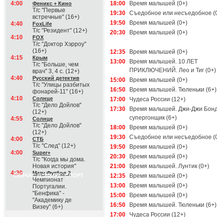
4:00
18:00
Время малышей (0+)
Феникс + Кино
Т/с "Первые
19:30
Съедобное или несъедобное (
встречные" (16+)
19:50
Время малышей (0+)
4:40
FoxLife
Т/с "Резидент" (12+)
20:30
Время малышей (0+)
4:10
FOX
Т/с "Доктор Хэрроу"
(16+)
12:35
Время малышей (0+)
4:15
Крым
13:00
Время малышей. 10 ЛЕТ
Т/с "Больше, чем
ПРИКЛЮЧЕНИЙ. Лео и Тиг (0+)
врач" 3, 4 с. (12+)
4:40
Русский детектив
15:00
Время малышей (0+)
Т/с "Улицы разбитых
16:50
Время малышей. Тюленьки (6+)
фонарей-11" (16+)
4:10
Солнце
17:00
Чудеса России (12+)
Т/с "Дело Дойлов"
17:30
Время малышей. Джи-Джи Бонд
(12+)
супергонщик (6+)
4:55
Солнце
Т/с "Дело Дойлов"
18:00
Время малышей (0+)
(12+)
19:30
Съедобное или несъедобное (
4:00
СТБ
Т/с "След" (12+)
19:50
Время малышей (0+)
4:00
Super+
20:30
Время малышей (0+)
Т/с "Когда мы дома.
Новая история"
21:00
Время малышей. Лунтик (0+)
4:30
Матч Футбол 2
СЕЙЧАС В ЭФИРЕ: СПОРТ
12:35
Время малышей (0+)
Чемпионат
13:00
Время малышей (0+)
Португалии.
"Бенфика" -
15:00
Время малышей (0+)
"Академику де
16:50
Время малышей. Тюленьки (6+)
Визеу" (6+)
17:00
Чудеса России (12+)