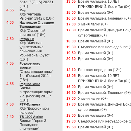
13:05
Время малышей. 10 ЛЕТ
ботан" (США) 2023 г.
(18+)
ПРИКЛЮЧЕНИЙ. Лео и Тиг (0+)
4:55
Мир
15:00
Время малышей (0+)
Х/ф "Антоша
Рыбкин" 1942 г. (16+)
16:50
Время малышей. Тюленьки (6+)
4:00
Настоящее Страшное
17:00
У меня лапки (0+)
Телевидение
17:30
Время малышей. Джи-Джи Бонд
Х/ф "Смертный
приговор" (18+)
супергонщик (6+)
4:50
Ретро ТВ
18:00
Время малышей (0+)
Х/ф "Жизнь и
удивительные
19:30
Съедобное или несъедобное (
приключения
19:50
Время малышей (0+)
Робинзона Крузо"
20:30
Время малышей (0+)
(16+)
4:05
Родное кино
Боевик
12:10
Большая переделка (12+)
"Стреляющие горы"
1 с. (Россия) 2011 г.
13:05
Время малышей. 10 ЛЕТ
(18+)
ПРИКЛЮЧЕНИЙ. Лео и Тиг (0+)
4:55
Родное кино
15:00
Время малышей (0+)
Боевик
"Стреляющие горы"
16:50
Время малышей. Тюленьки (6+)
2 с. (Россия) 2011 г.
17:00
У меня лапки (0+)
(18+)
4:50
17:30
Время малышей. Джи-Джи Бонд
РТР-Планета
Х/ф "Дорогой мой
супергонщик (6+)
человек"
18:00
Время малышей (0+)
4:40
ТВ-1000 Action
Боевик "Горец 3:
19:30
Съедобное или несъедобное (
Последнее
19:50
Время малышей (0+)
измерение"