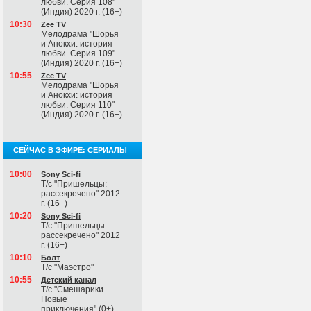
любви. Серия 108"
(Индия) 2020 г. (16+)
10:30
Zee TV
Мелодрама "Шорья
и Анокхи: история
любви. Серия 109"
(Индия) 2020 г. (16+)
10:55
Zee TV
Мелодрама "Шорья
и Анокхи: история
любви. Серия 110"
(Индия) 2020 г. (16+)
СЕЙЧАС В ЭФИРЕ: СЕРИАЛЫ
10:00
Sony Sci-fi
Т/с "Пришельцы:
рассекречено" 2012
г. (16+)
10:20
Sony Sci-fi
Т/с "Пришельцы:
рассекречено" 2012
г. (16+)
10:10
Болт
Т/с "Маэстро"
10:55
Детский канал
Т/с "Смешарики.
Новые
приключения" (0+)