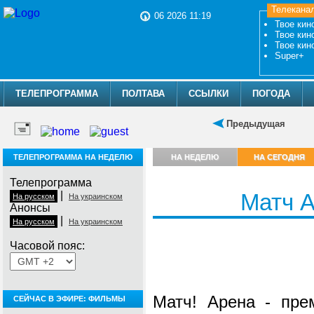
Телекана
06 2026 11:19
Твое кин
Твое кин
Твое кин
Super+
ТЕЛЕПРОГРАММА
ПОЛТАВА
ССЫЛКИ
ПОГОДА
Предыдущая
ТЕЛЕПРОГРАММА НА НЕДЕЛЮ
НА НЕДЕЛЮ
НА СЕГОДНЯ
Телепрограмма
|
Матч 
На русском
На украинском
Анонсы
|
На русском
На украинском
Часовой пояс:
Матч! Арена - пре
СЕЙЧАС В ЭФИРЕ: ФИЛЬМЫ