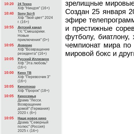
зрелищные мировые 
10:20
24 Техно
Х/ф "Ниндзя" (16+)
Создан 25 января 2
10:40
Sony Sci-fi
Х/ф "Твой цвет" 2024
эфире телепрограмм
г. (16+)
и престижные соре
10:55
Детский канал
Т/с "Смешарики.
футболу, биатлону, 
Новые
приключения" (0+)
чемпионат мира по 
10:05
Доверие
Х/ф "Возвращение
мировой бокс и дру
резидента" (16+)
10:05
Русский Иллюзион
Х/ф "Эта любовь"
(16+)
10:00
Кино ТВ
Х/ф "Перевозчик 3"
(16+)
10:05
Кинопоказ
Х/ф "Пророк" (18+)
10:05
Киносемья
Драма "Лесси.
Возвращение
домой" (Германия)
2020 г. (6+)
10:05
Наше новое кино
Драма "Северный
полюс" (Россия)
2025 г. (16+)