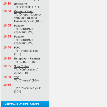
10:20
Дом Кино
Т/с "Участок" (16+)
10:00
Феникс + Кино
Т/с "Опера. Хроники
убойного отдела.
Новая версия" (18+)
10:05
FoxLife
Т/с "Анатомия
страсти" (12+)
10:55
FoxLife
Т/с "Анатомия
страсти" (12+)
10:40
FOX
Т/с "Пляжный коп"
(16+)
10:30
Петербург - 5 канал
Т/с "Свои 7" (16+)
10:35
Sony Turbo
Т/с "Убийства в..."
2022 г. (16+)
10:00
ТВ3
Т/с "Слепая" (16+)
10:50
Т/с "Семейные узы"
(16+)
СЕЙЧАС В ЭФИРЕ: СПОРТ