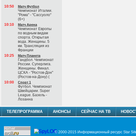
10:50
Матч Футбол
Чемпионат Италии.
"Рома" - "Сассуоло"
(6+)
10:10
Матч Арена
Чемпионат Европы
по водным видам
спорта. Открытая
вода. Женщины. 5
км. Трансляция из
Франции
10:25
Матч Планета
Гандбол. Чемпионат
России. Суперлига.
Женщины. Финал.
ЦСКА - "Ростов-Дон"
(Ростов-на-Дону) (
10:00
Спорт 1
Футбол. Чемпионат
Швейцарии. Super
League. Базель -
Лозанна
ТЕЛЕПРОГРАММА
АНОНСЫ
СЕЙЧАС НА ТВ
НОВОС
© 2000-2015 Информационный ресурс Star Sit