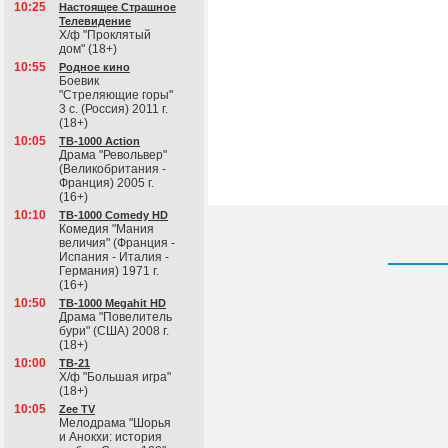
10:25
Настоящее Страшное
Телевидение
Х/ф "Проклятый
дом" (18+)
10:55
Родное кино
Боевик
"Стреляющие горы"
3 с. (Россия) 2011 г.
(18+)
10:05
ТВ-1000 Action
Драма "Револьвер"
(Великобритания -
Франция) 2005 г.
(16+)
10:10
ТВ-1000 Comedy HD
Комедия "Мания
величия" (Франция -
Испания - Италия -
Германия) 1971 г.
(16+)
10:50
ТВ-1000 Megahit HD
Драма "Повелитель
бури" (США) 2008 г.
(18+)
10:00
ТВ-21
Х/ф "Большая игра"
(18+)
10:05
Zee TV
Мелодрама "Шорья
и Анокхи: история