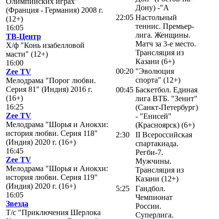
Олимпийских играх"
Дону) -"А
(Франция - Германия) 2008 г.
22:05
Настольный
(12+)
теннис. Премьер-
16:05
лига. Женщины.
ТВ-Центр
Матч за 3-е место.
Х/ф "Конь изабелловой
Трансляция из
масти" (12+)
Казани (6+)
16:00
00:20
"Эволюция
Zee TV
спорта" (12+)
Мелодрама "Порог любви.
Серия 81" (Индия) 2016 г.
00:45
Баскетбол. Единая
(16+)
лига ВТБ. "Зенит"
16:25
(Санкт-Петербург)
Zee TV
- "Енисей"
Мелодрама "Шорья и Анокхи:
(Красноярск) (6+)
история любви. Серия 118"
2:30
II Всероссийская
(Индия) 2020 г. (16+)
спартакиада.
16:45
Регби-7.
Zee TV
Мужчины.
Мелодрама "Шорья и Анокхи:
Трансляция из
история любви. Серия 119"
Казани (12+)
(Индия) 2020 г. (16+)
5:25
Гандбол.
16:05
Чемпионат
Звезда
России.
Т/с "Приключения Шерлока
Суперлига.