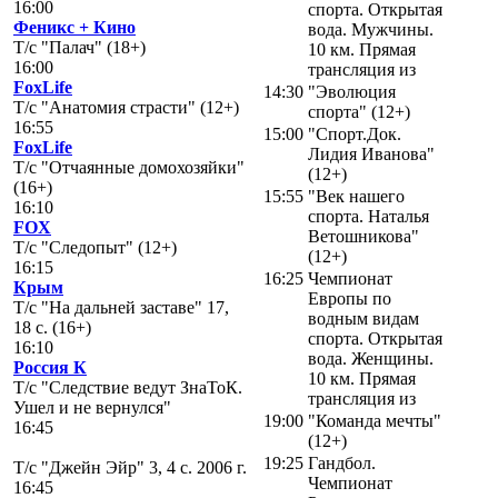
16:00
спорта. Открытая
Феникс + Кино
вода. Мужчины.
Т/с "Палач" (18+)
10 км. Прямая
16:00
трансляция из
FoxLife
14:30
"Эволюция
Т/с "Анатомия страсти" (12+)
спорта" (12+)
16:55
15:00
"Спорт.Док.
FoxLife
Лидия Иванова"
Т/с "Отчаянные домохозяйки"
(12+)
(16+)
15:55
"Век нашего
16:10
спорта. Наталья
FOX
Ветошникова"
Т/с "Следопыт" (12+)
(12+)
16:15
16:25
Чемпионат
Крым
Европы по
Т/с "На дальней заставе" 17,
водным видам
18 с. (16+)
спорта. Открытая
16:10
вода. Женщины.
Россия К
10 км. Прямая
Т/с "Следствие ведут ЗнаТоК.
трансляция из
Ушел и не вернулся"
19:00
"Команда мечты"
16:45
(12+)
19:25
Гандбол.
Т/с "Джейн Эйр" 3, 4 с. 2006 г.
Чемпионат
16:45