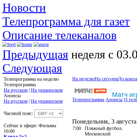
Новости
Телепрограмма для газет
Описание телеканалов
Предыдущая
неделя с 03.
Следующая
На неделю
На сегодня
До конца
Телепрограмма на неделю
Телепрограмма
На русском
|
На украинском
Матч иг
Анонсы
Телепрограмма
Анонсы
О тел
На русском
|
На украинском
Часовой пояс:
Понедельник, 3 августа
Сейчас в эфире: Фильмы
7:00
Пляжный футбол.
16:00
Московский
Канал 2+2