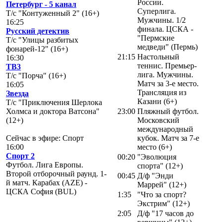
России.
Петербург - 5 канал
Суперлига.
Т/с "Контуженный 2" (16+)
Мужчины. 1/2
16:25
финала. ЦСКА -
Русский детектив
"Пермские
Т/с "Улицы разбитых
медведи" (Пермь)
фонарей-12" (16+)
21:15
Настольный
16:30
теннис. Премьер-
ТВ3
лига. Мужчины.
Т/с "Порча" (16+)
Матч за 3-е место.
16:05
Трансляция из
Звезда
Казани (6+)
Т/с "Приключения Шерлока
Холмса и доктора Ватсона"
23:00
Пляжный футбол.
(12+)
Московский
международный
Сейчас в эфире: Спорт
кубок. Матч за 7-е
16:00
место (6+)
Спорт 2
00:20
"Эволюция
Футбол. Лига Европы.
спорта" (12+)
Второй отборочный раунд. 1-
00:45
Д/ф "Энди
й матч. Карабах (AZE) -
Маррей" (12+)
ЦСКА София (BUL)
1:35
"Что за спорт?
Экстрим" (12+)
2:05
Д/ф "17 часов до