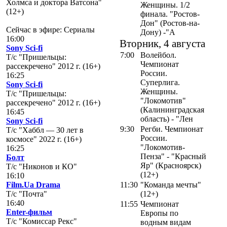
Холмса и доктора Ватсона"
Женщины. 1/2
(12+)
финала. "Ростов-
Дон" (Ростов-на-
Сейчас в эфире: Сериалы
Дону) -"А
16:00
Вторник, 4 августа
Sony Sci-fi
7:00
Волейбол.
Т/с "Пришельцы:
Чемпионат
рассекречено" 2012 г. (16+)
России.
16:25
Суперлига.
Sony Sci-fi
Женщины.
Т/с "Пришельцы:
"Локомотив"
рассекречено" 2012 г. (16+)
(Калининградская
16:45
область) - "Лен
Sony Sci-fi
9:30
Регби. Чемпионат
Т/с "Хаббл — 30 лет в
России.
космосе" 2022 г. (16+)
"Локомотив-
16:25
Пенза" - "Красный
Болт
Яр" (Красноярск)
Т/с "Никонов и КО"
(12+)
16:10
Film.Ua Drama
11:30
"Команда мечты"
Т/с "Почта"
(12+)
16:40
11:55
Чемпионат
Enter-фильм
Европы по
Т/с "Комиссар Рекс"
водным видам