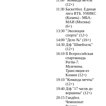
11:00
"Команда мечты"
(12+)
11:30
Баскетбол. Единая
лига ВТБ. УНИКС
(Казань) - МБА-
МАИ (Москва)
(6+)
13:30
"Эволюция
спорта" (12+)
14:00
"Дело №" (16+)
14:30
Д/ф "Шмейхель"
(12+)
16:10
II Всероссийская
спартакиада.
Регби-7.
Мужчины.
Трансляция из
Казани (12+)
19:10
"Команда мечты"
(12+)
19:40
Д/ф "17 часов до
вершины" (12+)
20:15
Гандбол.
Чемпионат