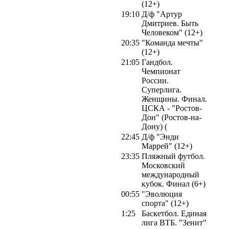
(12+)
19:10
Д/ф "Артур
Дмитриев. Быть
Человеком" (12+)
20:35
"Команда мечты"
(12+)
21:05
Гандбол.
Чемпионат
России.
Суперлига.
Женщины. Финал.
ЦСКА - "Ростов-
Дон" (Ростов-на-
Дону) (
22:45
Д/ф "Энди
Маррей" (12+)
23:35
Пляжный футбол.
Московский
международный
кубок. Финал (6+)
00:55
"Эволюция
спорта" (12+)
1:25
Баскетбол. Единая
лига ВТБ. "Зенит"