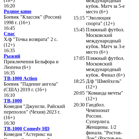
(18+)
международный
16:20
кубок. Матч за 5-е
Родное кино
место (6+)
Боевик "Классик" (Россия)
15:15
"Эволюция
1998 г. (16+)
спорта" (12+)
16:45
15:45
Пляжный футбол.
Спас
Московский
Х/ф "Точка возврата" 2 с.
международный
(12+)
кубок. Матч за 3-е
16:35
место (6+)
Рыжий
17:05
Пляжный футбол.
Приключения Бельфора и
Московский
Люпена (6+)
международный
16:35
кубок. Финал (6+)
ТВ-1000 Action
18:25
Д/ф "Шмейхель"
Боевик "Падение ангела"
(12+)
(США) 2019 г. (16+)
20:05
"Команда мечты"
16:10
(12+)
ТВ-1000
20:30
Гандбол.
Комедия "Джунгли. Райский
Чемпионат
переполох" (Чехия) 2023 г.
России.
(16+)
Суперлига.
16:30
Женщины. 1/2
ТВ-1000 Comedy HD
финала. "Ростов-
Комедия "Астерикс на
Дон" (Ростов-на-