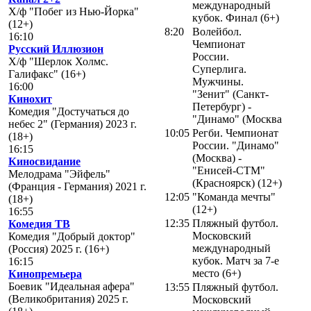
международный
Х/ф "Побег из Нью-Йорка"
кубок. Финал (6+)
(12+)
8:20
Волейбол.
16:10
Чемпионат
Русский Иллюзион
России.
Х/ф "Шерлок Холмс.
Суперлига.
Галифакс" (16+)
Мужчины.
16:00
"Зенит" (Санкт-
Кинохит
Петербург) -
Комедия "Достучаться до
"Динамо" (Москва
небес 2" (Германия) 2023 г.
10:05
Регби. Чемпионат
(18+)
России. "Динамо"
16:15
(Москва) -
Киносвидание
"Енисей-СТМ"
Мелодрама "Эйфель"
(Красноярск) (12+)
(Франция - Германия) 2021 г.
12:05
"Команда мечты"
(18+)
(12+)
16:55
12:35
Пляжный футбол.
Комедия ТВ
Московский
Комедия "Добрый доктор"
международный
(Россия) 2025 г. (16+)
кубок. Матч за 7-е
16:15
место (6+)
Кинопремьера
Боевик "Идеальная афера"
13:55
Пляжный футбол.
(Великобритания) 2025 г.
Московский