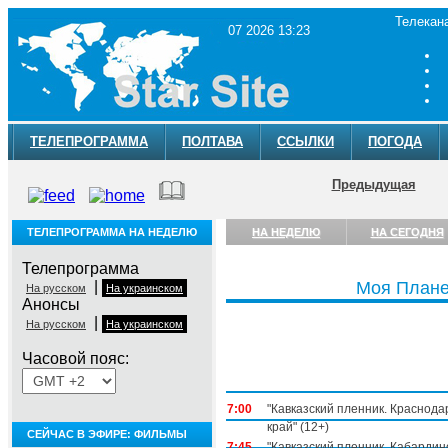
Телекан
07 2026 13:23
ТЕЛЕПРОГРАММА
ПОЛТАВА
ССЫЛКИ
ПОГОДА
Предыдущая
ТЕЛЕПРОГРАММА НА НЕДЕЛЮ
НА НЕДЕЛЮ
НА СЕГОДНЯ
Телепрограмма
|
Моя Плане
На русском
На украинском
Анонсы
|
На русском
На украинском
Часовой пояс:
Понедельник, 3 августа
7:00
"Кавказский пленник. Краснода
край" (12+)
СЕЙЧАС В ЭФИРЕ: ФИЛЬМЫ
7:45
"Кавказский пленник. Кабардин