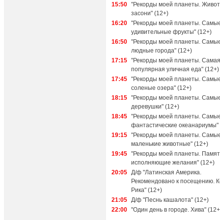
15:50
"Рекорды моей планеты. Живо
засони" (12+)
16:20
"Рекорды моей планеты. Самы
удивительные фрукты" (12+)
16:50
"Рекорды моей планеты. Самы
людные города" (12+)
17:15
"Рекорды моей планеты. Сама
популярная уличная еда" (12+)
17:45
"Рекорды моей планеты. Самы
соленые озера" (12+)
18:15
"Рекорды моей планеты. Самы
деревушки" (12+)
18:45
"Рекорды моей планеты. Самы
фантастические океанариумы" 
19:15
"Рекорды моей планеты. Самы
маленькие животные" (12+)
19:45
"Рекорды моей планеты. Памят
исполняющие желания" (12+)
20:05
Д/ф "Латинская Америка.
Рекомендовано к посещению. К
Рика" (12+)
21:05
Д/ф "Песнь кашалота" (12+)
22:00
"Один день в городе. Хива" (12+