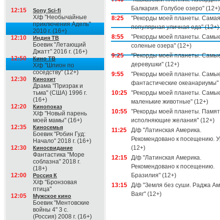
Балкария. Голубое озеро" (12+)
12:15
Sony Sci-fi
Х/ф "Необычайные
8:25
"Рекорды моей планеты. Сама
приключения Адель"
популярная уличная еда" (12+)
2010 г. (16+)
8:55
"Рекорды моей планеты. Самы
12:10
Индия ТВ
Боевик "Летающий
соленые озера" (12+)
Джатт" 2016 г. (16+)
9:25
"Рекорды моей планеты. Самы
12:50
Кино ТВ
деревушки" (12+)
Х/ф "Шпион по
соседству" (12+)
9:55
"Рекорды моей планеты. Самы
12:30
Кинохит
фантастические океанариумы" 
Драма "Призрак и
тьма" (США) 1996 г.
10:25
"Рекорды моей планеты. Самы
(16+)
маленькие животные" (12+)
12:20
Кинопоказ
10:55
"Рекорды моей планеты. Памят
Х/ф "Новый парень
моей мамы" (16+)
исполняющие желания" (12+)
12:35
Киносемья
11:25
Д/ф "Латинская Америка.
Боевик "Робин Гуд:
Рекомендовано к посещению. У
Начало" 2018 г. (16+)
12:30
(12+)
Киносвидание
Фантастика "Море
12:15
Д/ф "Латинская Америка.
соблазна" 2018 г.
Рекомендовано к посещению.
(18+)
12:00
Бразилия" (12+)
Россия К
Х/ф "Бронзовая
13:15
Д/ф "Земля без суши. Раджа Ам
птица"
Ваяг" (12+)
12:05
Мужское кино
Боевик "Ментовские
войны 4" 3 с.
(Россия) 2008 г. (16+)