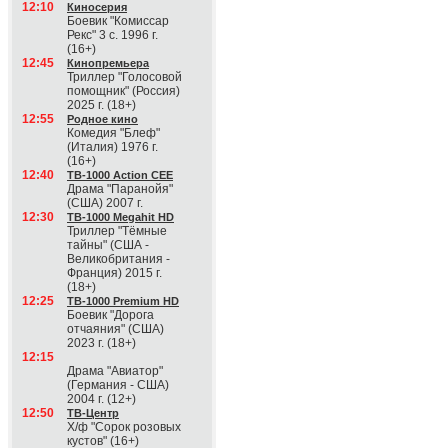
12:10
Киносерия
Боевик "Комиссар
Рекс" 3 с. 1996 г.
(16+)
12:45
Кинопремьера
Триллер "Голосовой
помощник" (Россия)
2025 г. (18+)
12:55
Родное кино
Комедия "Блеф"
(Италия) 1976 г.
(16+)
12:40
ТВ-1000 Action CEE
Драма "Паранойя"
(США) 2007 г.
12:30
ТВ-1000 Megahit HD
Триллер "Тёмные
тайны" (США -
Великобритания -
Франция) 2015 г.
(18+)
12:25
ТВ-1000 Premium HD
Боевик "Дорога
отчаяния" (США)
2023 г. (18+)
12:15
Драма "Авиатор"
(Германия - США)
2004 г. (12+)
12:50
ТВ-Центр
Х/ф "Сорок розовых
кустов" (16+)