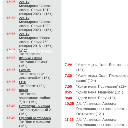
12:05
Zee TV
Мелодрама "Уловка
любви. Серия 101"
(Индия) 2023 г. (16+)
12:30
Zee TV
Мелодрама "Уловка
любви. Серия 102"
(Индия) 2023 г. (16+)
12:55
Zee TV
Мелодрама "Порог
любви. Серия 76"
(Индия) 2016 г. (16+)
12:05
Болт
СЕЙЧАС В ЭФИРЕ: СЕРИАЛЫ
Т/с "Маэстро"
12:00
Феникс + Кино
Т/с "Анна Герман"
Среда, 5 августа
7:00
"Магия вкуса. Оман. Восточная 
(16+)
12:35
(12+)
FoxLife
Т/с "Отчаянные
7:30
"Магия вкуса. Оман. Плодород
домохозяйки" (16+)
оазис" (12+)
12:35
FOX
Т/с "Кости" (12+)
7:55
"Удиви меня. Португалия" (12+)
12:30
Крым
8:45
"Удиви меня. Мадейра" (12+)
Т/с "Вчера
закончилась война"
9:40
"Удиви меня. Перу" (12+)
7, 8 с. (16+)
10:25
Д/ф "Латинская Америка.
12:40
Петербург - 5 канал
Рекомендовано к посещению.
Т/с "Контуженный 2"
(16+)
Гватемала" (12+)
12:40
Русский бестселлер
11:15
Д/ф "Латинская Америка.
Т/с "Дом с лилиями"
Рекомендовано к посещению.
(18+)