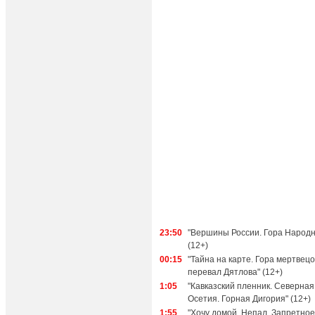
23:50
"Вершины России. Гора Народн
(12+)
00:15
"Тайна на карте. Гора мертвецо
перевал Дятлова" (12+)
1:05
"Кавказский пленник. Северная
Осетия. Горная Дигория" (12+)
1:55
"Хочу домой. Непал. Запретное