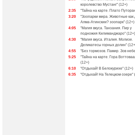
королевство Мустанг" (12+)
2:35
"Тайна на карте. Плато Путоран
3:20
"Зоопарки мира. Животные как 
Алма-Атинскии? зоопарк" (12+)
4:05
"Магия вкуса. Танзания. Пир у
подножия Килиманджаро" (12+
4:30
"Магия вкуса. Италия. Молизе.
Деликатесы горных долин" (12+
4:55
"Без тормозов. Памир. Зов небе
5:25
"Тайна на карте. Гора Воттоваа
(12+)
6:10
"Отдыхай! В Белокурихе" (12+)
6:35
"Отдыхай! На Телецком озере" 