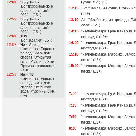
12:00
Гуаякиль" (12+)
Sony Turbo
Т/с "Тихоокеанские
12:15
Д/ф "Земля без суши. В тени но
расследования"
(12+)
2021 г. (16+)
12:55
Sony Turbo
13:10
Д/ф "Изобретения природы. Т
Т/с "Тихоокеанские
леса" (12+)
расследования"
14:15
"Человек мира. Гран Канария. 
2021 г. (16+)
12:00
ТВ3
ниоткуда" (12+)
Т/с "Гадалка" (16+)
14:40
"Человек мира. Гран Канария. 
12:55
Матч Арена
СЕЙЧАС В ЭФИРЕ: СПОРТ
ниоткуда" (12+)
Чемпионат Европы
по водным видам
15:10
"Человек мира. Марокко. Замок 
спорта. Открытая
песка" (12+)
вода. Мужчины 3 км.
Прямая трансляция
15:40
"Человек мира. Марокко. Замок 
из Ф
песка" (12+)
12:55
Матч ТВ
Чемпионат Европы
по водным видам
спорта. Открытая
вода. Мужчины 3 км
Четверг, 6 августа
7:00
"Человек мира. Гран Канария. 
(6+)
ниоткуда" (12+)
7:25
"Человек мира. Гран Канария. 
ниоткуда" (12+)
7:50
"Человек мира. Марокко. Замок 
песка" (12+)
8:20
"Человек мира. Марокко. Замок 
песка" (12+)