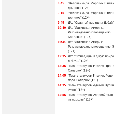
8:45
"Человек мира. Марокко. В плен
джиннов" (12+)
9:15
"Человек мира. Марокко. В плен
джиннов" (12+)
9:45
Д/ф "Орлиный взгляд на Дубай"
10:40
Д/ф "Латинская Америка.
Рекомендовано к посещению.
Барилоче" (12+)
11:35
Д/ф "Латинская Америка.
Рекомендовано к посещению. 
(12+)
12:35
Д/ф "Экспедиции в дикую природ
д’Ивуар" (12+)
13:35
"Планета вкусов. Италия. Трапе
Салерно" (12+)
14:05
"Планета вкусов. Италия. Реце
мэра Салерно" (12+)
14:35
"Планета вкусов. Адыгея. Кури
кухня" (12+)
14:55
"Планета вкусов. Азербайджан.
из подковы" (12+)