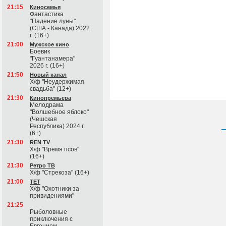
21:15
Киносемья
Фантастика
"Падение луны"
(США - Канада) 2022
г. (16+)
21:00
Мужское кино
Боевик
"Гуантанамера"
2026 г. (16+)
21:50
Новый канал
Х/ф "Неудержимая
свадьба" (12+)
21:30
Кинопремьера
Мелодрама
"Волшебное яблоко"
(Чешская
Республика) 2024 г.
(6+)
21:30
REN TV
Х/ф "Время псов"
(16+)
21:30
Ретро ТВ
Х/ф "Стрекоза" (16+)
21:00
ТЕТ
Х/ф "Охотники за
привидениями"
21:25
Рыболовные
приключения с