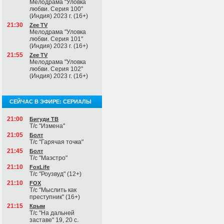
Мелодрама "Уловка
любви. Серия 100"
(Индия) 2023 г. (16+)
21:30
Zee TV
Мелодрама "Уловка
любви. Серия 101"
(Индия) 2023 г. (16+)
21:55
Zee TV
Мелодрама "Уловка
любви. Серия 102"
(Индия) 2023 г. (16+)
СЕЙЧАС В ЭФИРЕ: СЕРИАЛЫ
21:00
Бигуди ТВ
Т/с "Измена"
21:05
Болт
Т/с "Гарячая точка"
21:45
Болт
Т/с "Маэстро"
21:10
FoxLife
Т/с "Роузвуд" (12+)
21:10
FOX
Т/с "Мыслить как
преступник" (16+)
21:15
Крым
Т/с "На дальней
заставе" 19, 20 с.