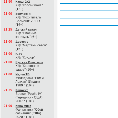
Четверг, 6 августа
21:50
Канал 2+2
Х/ф "Коломбиана"
Пятница, 7 августа
(12+)
21:00
Sony Sci-fi
Суббота, 8 августа
Х/ф "Похититель
Времени" 2021 г.
Воскресение, 9 августа
(16+)
21:25
Детский канал
Х/ф "Опасные
каникулы" (6+)
21:00
Доверие
Х/ф "Мертвый сезон"
(16+)
21:00
ICTV
Х/ф "Кондор"
21:00
Русский Иллюзион
Х/ф "Красотка в
ударе" (16+)
21:00
Индия ТВ
Мелодрама "Рам и
Лакхан" (Индия)
1989 г. (16+)
21:35
Кинохит
Боевик "Рэмбо IV"
(Германия - США)
2007 г. (18+)
21:00
Кино Микс
Фантастика "Сбой
сознания" (США)
2020 г. (18+)