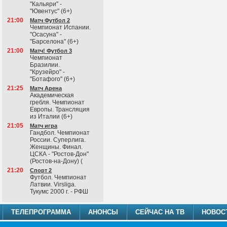
"Кальяри" -
"Ювентус" (6+)
21:00
Матч Футбол 2
Чемпионат Испании.
"Осасуна" -
"Барселона" (6+)
21:00
Матч! Футбол 3
Чемпионат
Бразилии.
"Крузейро" -
"Ботафого" (6+)
21:25
Матч Арена
Академическая
гребля. Чемпионат
Европы. Трансляция
из Италии (6+)
21:05
Матч игра
Гандбол. Чемпионат
России. Суперлига.
Женщины. Финал.
ЦСКА - "Ростов-Дон"
(Ростов-на-Дону) (
21:20
Спорт 2
Футбол. Чемпионат
Латвии. Virsliga.
Тукумс 2000 г. - РФШ
ТЕЛЕПРОГРАММА
АНОНСЫ
СЕЙЧАС НА ТВ
НОВОС