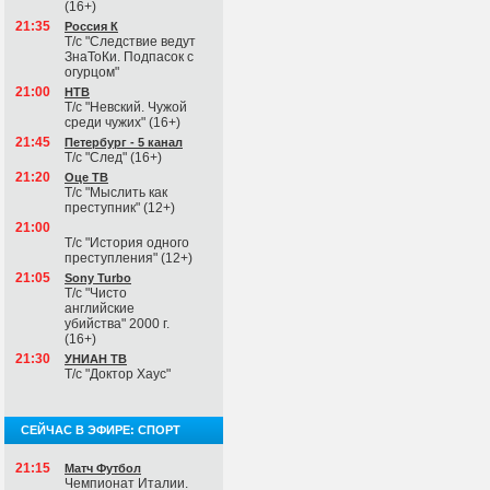
(16+)
21:35
Россия К
Т/с "Следствие ведут
ЗнаТоКи. Подпасок с
огурцом"
21:00
НТВ
Т/с "Невский. Чужой
среди чужих" (16+)
21:45
Петербург - 5 канал
Т/с "След" (16+)
21:20
Оце ТВ
Т/с "Мыслить как
преступник" (12+)
21:00
Т/с "История одного
преступления" (12+)
21:05
Sony Turbo
Т/с "Чисто
английские
убийства" 2000 г.
(16+)
21:30
УНИАН ТВ
Т/с "Доктор Хаус"
СЕЙЧАС В ЭФИРЕ: СПОРТ
21:15
Матч Футбол
Чемпионат Италии.