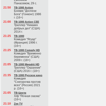
Евгением
Панасюком, 29 с.
21:50
ТВ-1000 Action
Боевик "Доспехи
Бога" (Гонконг) 1986
г. (16+)
21:00
ТВ-1000 Action CEE
Триллер "Никаких
добрых дел" (США)
2014 г.
21:25
ТВ-1000
Комедия "Ягуар"
(Франция) 1996 г.
(16+)
21:25
ТВ-1000 Comedy HD
Комедия "Временно
беременна" (США)
2009 г. (18+)
21:05
ТВ-1000 Megahit HD
Триллер "Охранник"
(США) 2016 г. (18+)
21:35
ТВ-1000 Русское кино
Комедия
"Снегурочка против
всех" (Россия) 2021
р. (16+)
21:05
ТВ-Центр
Х/ф "Речная сказка"
(16+)
21:10
Zee TV