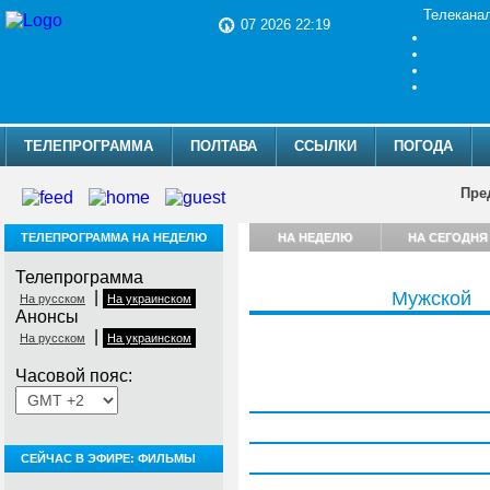
Телекана
07 2026 22:19
ТЕЛЕПРОГРАММА
ПОЛТАВА
ССЫЛКИ
ПОГОДА
Пре
ТЕЛЕПРОГРАММА НА НЕДЕЛЮ
НА НЕДЕЛЮ
НА СЕГОДНЯ
Телепрограмма
|
Мужской
На русском
На украинском
Анонсы
|
На русском
На украинском
Часовой пояс:
Понедельник, 3 августа
Вторник, 4 августа
Среда, 5 августа
СЕЙЧАС В ЭФИРЕ: ФИЛЬМЫ