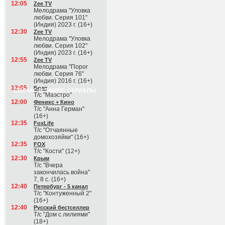
12:05
Zee TV
Мелодрама "Уловка
любви. Серия 101"
(Индия) 2023 г. (16+)
12:30
Zee TV
Мелодрама "Уловка
любви. Серия 102"
(Индия) 2023 г. (16+)
12:55
Zee TV
Мелодрама "Порог
любви. Серия 76"
(Индия) 2016 г. (16+)
12:05
Болт
СЕЙЧАС В ЭФИРЕ: СЕРИАЛЫ
Т/с "Маэстро"
12:00
Феникс + Кино
Т/с "Анна Герман"
(16+)
12:35
FoxLife
Т/с "Отчаянные
домохозяйки" (16+)
12:35
FOX
Т/с "Кости" (12+)
12:30
Крым
Т/с "Вчера
закончилась война"
7, 8 с. (16+)
12:40
Петербург - 5 канал
Т/с "Контуженный 2"
(16+)
12:40
Русский бестселлер
Т/с "Дом с лилиями"
(18+)