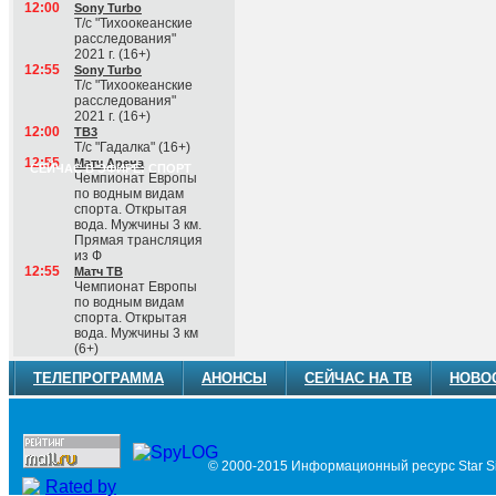
12:00
Sony Turbo
Т/с "Тихоокеанские
расследования"
2021 г. (16+)
12:55
Sony Turbo
Т/с "Тихоокеанские
расследования"
2021 г. (16+)
12:00
ТВ3
Т/с "Гадалка" (16+)
12:55
Матч Арена
СЕЙЧАС В ЭФИРЕ: СПОРТ
Чемпионат Европы
по водным видам
спорта. Открытая
вода. Мужчины 3 км.
Прямая трансляция
из Ф
12:55
Матч ТВ
Чемпионат Европы
по водным видам
спорта. Открытая
вода. Мужчины 3 км
(6+)
ТЕЛЕПРОГРАММА
АНОНСЫ
СЕЙЧАС НА ТВ
НОВО
© 2000-2015 Информационный ресурс Star Si