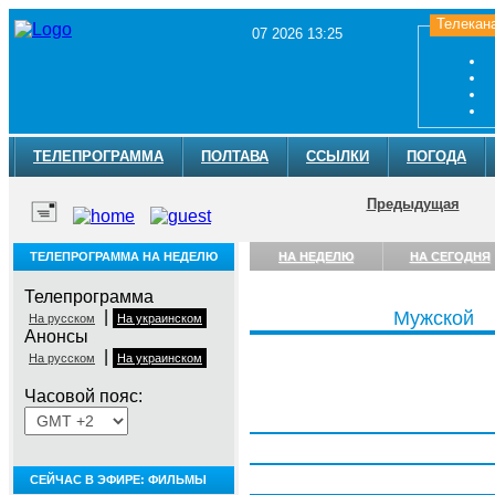
Телекан
07 2026 13:25
ТЕЛЕПРОГРАММА
ПОЛТАВА
ССЫЛКИ
ПОГОДА
Предыдущая
ТЕЛЕПРОГРАММА НА НЕДЕЛЮ
НА НЕДЕЛЮ
НА СЕГОДНЯ
Телепрограмма
|
Мужской
На русском
На украинском
Анонсы
|
На русском
На украинском
Часовой пояс:
Понедельник, 3 августа
Вторник, 4 августа
Среда, 5 августа
СЕЙЧАС В ЭФИРЕ: ФИЛЬМЫ