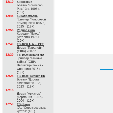
12:10
Киносерия
Боевик "Комиссар
Рекс" 3 с. 1996 г.
(16+)
12:45
Кинопремьера
Триллер "Голосовой
помощник" (Россия)
2025 г. (18+)
12:55
Родное кино
Комедия "Блеф"
(Италия) 1976 г.
(16+)
12:40
ТВ-1000 Action CEE
Драма "Паранойя"
(США) 2007 г.
12:30
ТВ-1000 Megahit HD
Триллер "Тёмные
тайны" (США -
Великобритания -
Франция) 2015 г.
(18+)
12:25
ТВ-1000 Premium HD
Боевик "Дорога
отчаяния" (США)
2023 г. (18+)
12:15
Драма "Авиатор"
(Германия - США)
2004 г. (12+)
12:50
ТВ-Центр
Х/ф "Сорок розовых
кустов" (16+)