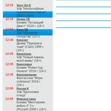
Четверг, 6 августа
12:15
Sony Sci-fi
Х/ф "Необычайные
Пятница, 7 августа
приключения Адель"
2010 г. (16+)
Суббота, 8 августа
12:10
Индия ТВ
Боевик "Летающий
Воскресение, 9 августа
Джатт" 2016 г. (16+)
12:50
Кино ТВ
Х/ф "Шпион по
соседству" (12+)
12:30
Кинохит
Драма "Призрак и
тьма" (США) 1996 г.
(16+)
12:20
Кинопоказ
Х/ф "Новый парень
моей мамы" (16+)
12:35
Киносемья
Боевик "Робин Гуд:
Начало" 2018 г. (16+)
12:30
Киносвидание
Фантастика "Море
соблазна" 2018 г.
(18+)
12:00
Россия К
Х/ф "Бронзовая
птица"
12:05
Мужское кино
Боевик "Ментовские
войны 4" 3 с.
(Россия) 2008 г. (16+)