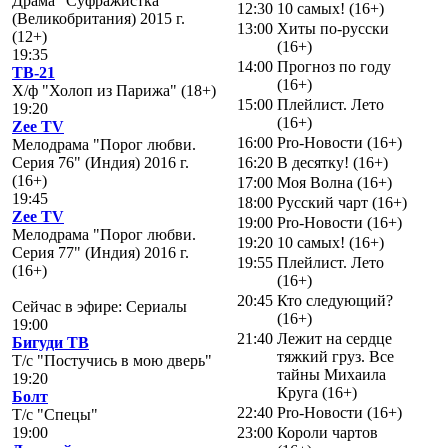
Драма "Суфражистка"
12:30
10 самых! (16+)
(Великобритания) 2015 г.
13:00
Хиты по-русски
(12+)
(16+)
19:35
14:00
Прогноз по году
ТВ-21
(16+)
Х/ф "Холоп из Парижа" (18+)
15:00
Плейлист. Лето
19:20
(16+)
Zee TV
16:00
Pro-Новости (16+)
Мелодрама "Порог любви.
Серия 76" (Индия) 2016 г.
16:20
В десятку! (16+)
(16+)
17:00
Моя Волна (16+)
19:45
18:00
Русский чарт (16+)
Zee TV
19:00
Pro-Новости (16+)
Мелодрама "Порог любви.
19:20
10 самых! (16+)
Серия 77" (Индия) 2016 г.
19:55
Плейлист. Лето
(16+)
(16+)
20:45
Кто следующий?
Сейчас в эфире: Сериалы
(16+)
19:00
21:40
Лежит на сердце
Бигуди ТВ
тяжкий груз. Все
Т/с "Постучись в мою дверь"
тайны Михаила
19:20
Круга (16+)
Болт
22:40
Pro-Новости (16+)
Т/с "Спецы"
19:00
23:00
Короли чартов