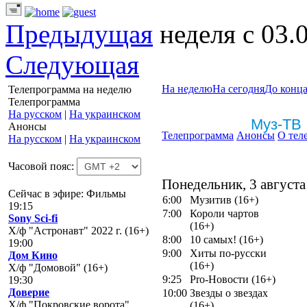
Предыдущая
неделя с 03.
Следующая
На неделю
На сегодня
До конца
Телепрограмма на неделю
Телепрограмма
На русском
|
На украинском
Муз-ТВ
Анонсы
Телепрограмма
Анонсы
О тел
На русском
|
На украинском
Часовой пояс:
Понедельник, 3 августа
Сейчас в эфире: Фильмы
6:00
Музитив (16+)
19:15
7:00
Короли чартов
Sony Sci-fi
(16+)
Х/ф "Астронавт" 2022 г. (16+)
8:00
10 самых! (16+)
19:00
9:00
Хиты по-русски
Дом Кино
(16+)
Х/ф "Домовой" (16+)
9:25
Pro-Новости (16+)
19:30
Доверие
10:00
Звезды о звездах
Х/ф "Покровские ворота"
(16+)