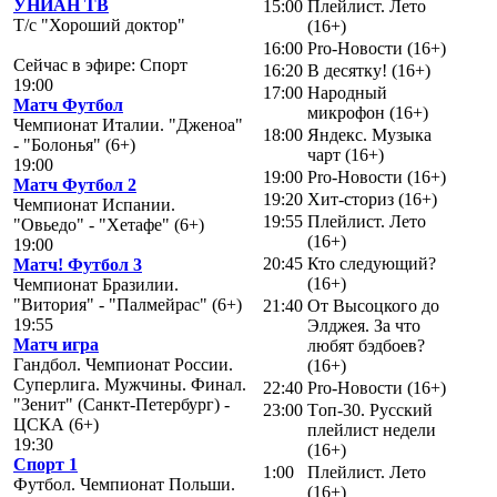
УНИАН ТВ
15:00
Плейлист. Лето
Т/с "Хороший доктор"
(16+)
16:00
Pro-Новости (16+)
Сейчас в эфире: Спорт
16:20
В десятку! (16+)
19:00
17:00
Народный
Матч Футбол
микрофон (16+)
Чемпионат Италии. "Дженоа"
18:00
Яндекс. Музыка
- "Болонья" (6+)
чарт (16+)
19:00
19:00
Pro-Новости (16+)
Матч Футбол 2
19:20
Хит-сториз (16+)
Чемпионат Испании.
19:55
Плейлист. Лето
"Овьедо" - "Хетафе" (6+)
(16+)
19:00
20:45
Кто следующий?
Матч! Футбол 3
(16+)
Чемпионат Бразилии.
"Витория" - "Палмейрас" (6+)
21:40
От Высоцкого до
19:55
Элджея. За что
Матч игра
любят бэдбоев?
Гандбол. Чемпионат России.
(16+)
Суперлига. Мужчины. Финал.
22:40
Pro-Новости (16+)
"Зенит" (Санкт-Петербург) -
23:00
Tоп-30. Русский
ЦСКА (6+)
плейлист недели
19:30
(16+)
Спорт 1
1:00
Плейлист. Лето
Футбол. Чемпионат Польши.
(16+)