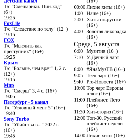
Детский канал
(16+)
Т/с "Смешарики. Пин-код"
00:00
Лихие хиты (16+)
(6+)
1:00
Наше (16+)
19:25
2:00
Хиты по-русски
FoxLife
(16+)
Т/с "Следствие по телу" (12+)
4:00
Золотая лихорадка
19:15
(16+)
FOX
Среда, 5 августа
Т/с "Мыслить как
6:00
Музитив (16+)
преступник" (16+)
19:25
7:10
У-Дачный чарт
Крым
(16+)
Т/с "Больше, чем врач" 1, 2 с.
8:00
#ЯнаМузТВ (16+)
(12+)
9:05
Teen чарт (16+)
19:15
9:40
Pro-Новости (16+)
Мир
10:00
Top чарт Европы
Т/с "Смерш" 3, 4 с. (16+)
плюс (16+)
19:05
11:00
Плейлист. Лето
Петербург - 5 канал
(16+)
Т/с "Условный мент 5" (16+)
11:30
Хит-сториз (16+)
19:40
12:00
Tоп-30. Русский
Sony Turbo
плейлист недели
Т/с "Убийства в..." 2022 г.
(16+)
(16+)
14:00
Лихие хиты (16+)
19:45