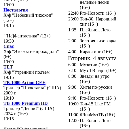
нелепые песни
19:00
(16+)
Ностальгия
22:40
Pro-Новости (16+)
Х/ф "Небесный тихоход"
23:00
Топ-30. Народный
(12+)
хит (16+)
19:15
1:35
Плейлист. Лето
(16+)
"[Не]Фантастика" (12+)
2:00
Золотая лихорадка
19:30
(16+)
Спас
Х/ф "Это мы не проходили"
4:00
Караокинг (16+)
(6+)
Вторник, 4 августа
19:00
6:00
Музитив (16+)
ТЕТ
7:10
Муз-ТВ чарт (16+)
Х/ф "Утренний подъем"
8:00
Звезды на утро
19:15
(16+)
ТВ-1000 Action CEE
9:00
Хиты по-русски
Триллер "Проклятая" (США)
(16+)
2009 г.
19:10
9:40
Pro-Новости (16+)
ТВ-1000 Premium HD
10:00
Топ-15 Like FM
Триллер "Дыши!" (США)
(16+)
2024 г. (16+)
11:00
#ЯнаМузТВ (16+)
19:15
12:00
Плейлист. Лето
(16+)