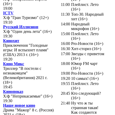
(16+)
11:00
Плейлист. Лето
19:00
(16+)
ICTV
11:30
Топ-30. Народный
Х/ф "Гран Туризмо" (12+)
хит (16+)
19:10
14:00
Народный
Русский Иллюзион
микрофон (16+)
Х/ф "Один день лета" (16+)
15:00
Плейлист. Лето
19:30
(16+)
Кинохит
16:00
Pro-Новости (16+)
Приключения "Голодные
16:30
Хит-сториз (16+)
игры: И вспыхнет пламя"
17:00
Звезды с приветом
(США) 2013 г. (16+)
(16+)
19:20
18:00
Юмор FM чарт
Кино Микс
(16+)
Триллер "В постели с
незнакомцем"
19:00
Pro-Новости (16+)
(Великобритания) 2021 г.
19:20
10 самых! (16+)
(18+)
19:55
Плейлист. Лето
19:45
(16+)
Кинопоказ
20:45
Кто следующий?
Х/ф "Неприкасаемые" (16+)
(16+)
19:30
21:40
Ну что ж ты
Наше новое кино
странная такая!
Драма "Мажор" 8 с. (Россия)
Как создаются
2021 г. (18+)