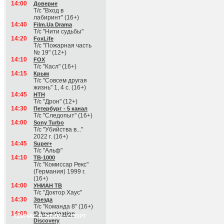
14:00
Доверие
Т/с "Вход в
лабиринт" (16+)
14:40
Film.Ua Drama
Т/с "Нити судьбы"
14:20
FoxLife
Т/с "Пожарная часть
№ 19" (12+)
14:10
FOX
Т/с "Касл" (16+)
14:15
Крым
Т/с "Совсем другая
жизнь" 1, 4 с. (16+)
14:45
НТН
Т/с "Дрон" (12+)
14:30
Петербург - 5 канал
Т/с "Следопыт" (16+)
14:00
Sony Turbo
Т/с "Убийства в..."
2022 г. (16+)
14:45
Super+
Т/с "Альф"
14:10
ТВ-1000
Т/с "Комиссар Рекс"
(Германия) 1999 г.
(16+)
14:00
УНИАН ТВ
Т/с "Доктор Хаус"
14:30
Звезда
Т/с "Команда 8" (16+)
14:00
ID Investigation
СЕЙЧАС В ЭФИРЕ: СПОРТ
Discovery