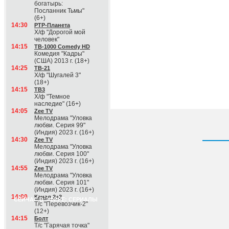
богатырь:
Посланник Тьмы"
(6+)
14:30
РТР-Планета
Х/ф "Дорогой мой
человек"
14:15
ТВ-1000 Comedy HD
Комедия "Кадры"
(США) 2013 г. (18+)
14:25
ТВ-21
Х/ф "Шугалей 3"
(18+)
14:15
ТВ3
Х/ф "Темное
наследие" (16+)
14:05
Zee TV
Мелодрама "Уловка
любви. Серия 99"
(Индия) 2023 г. (16+)
14:30
Zee TV
Мелодрама "Уловка
любви. Серия 100"
(Индия) 2023 г. (16+)
14:55
Zee TV
Мелодрама "Уловка
любви. Серия 101"
(Индия) 2023 г. (16+)
14:00
Канал 2+2
СЕЙЧАС В ЭФИРЕ: СЕРИАЛЫ
Т/с "Перевозчик-2"
(12+)
14:15
Болт
Т/с "Гарячая точка"