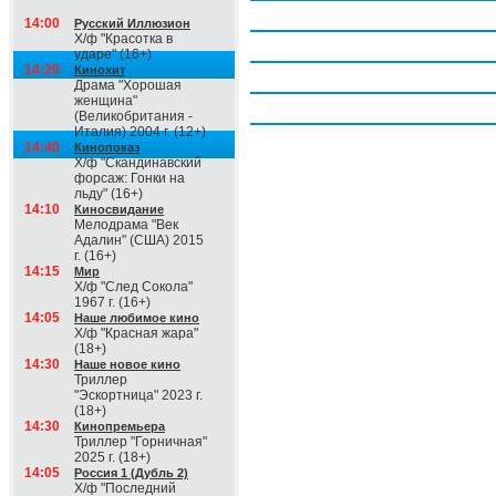
Четверг, 6 августа
14:00
Русский Иллюзион
Х/ф "Красотка в
Пятница, 7 августа
ударе" (16+)
14:20
Кинохит
Суббота, 8 августа
Драма "Хорошая
женщина"
Воскресение, 9 августа
(Великобритания -
Италия) 2004 г. (12+)
14:40
Кинопоказ
Х/ф "Скандинавский
форсаж: Гонки на
льду" (16+)
14:10
Киносвидание
Мелодрама "Век
Адалин" (США) 2015
г. (16+)
14:15
Мир
Х/ф "След Сокола"
1967 г. (16+)
14:05
Наше любимое кино
Х/ф "Красная жара"
(18+)
14:30
Наше новое кино
Триллер
"Эскортница" 2023 г.
(18+)
14:30
Кинопремьера
Триллер "Горничная"
2025 г. (18+)
14:05
Россия 1 (Дубль 2)
Х/ф "Последний