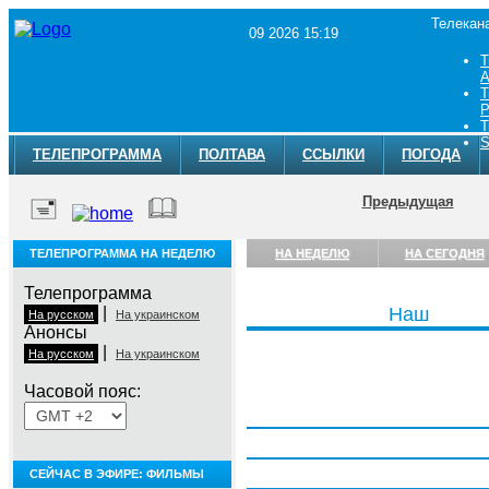
Телекан
09 2026 15:19
Т
A
Т
Р
Т
S
ТЕЛЕПРОГРАММА
ПОЛТАВА
ССЫЛКИ
ПОГОДА
Предыдущая
ТЕЛЕПРОГРАММА НА НЕДЕЛЮ
НА НЕДЕЛЮ
НА СЕГОДНЯ
Телепрограмма
|
Наш
На русском
На украинском
Анонсы
|
На русском
На украинском
Часовой пояс:
Понедельник, 3 августа
Вторник, 4 августа
Среда, 5 августа
СЕЙЧАС В ЭФИРЕ: ФИЛЬМЫ