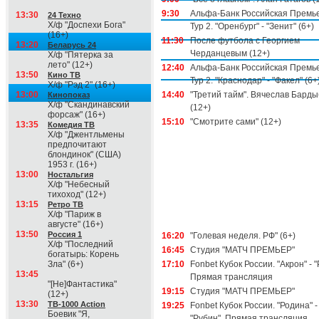
9:30
Альфа-Банк Российская Премье
13:30
24 Техно
Х/ф "Доспехи Бога"
Тур 2. "Оренбург" - "Зенит" (6+)
(16+)
11:30
После футбола с Георгием
13:20
Беларусь 24
Черданцевым (12+)
Х/ф "Пятерка за
лето" (12+)
12:40
Альфа-Банк Российская Премье
13:50
Кино ТВ
Тур 2. "Краснодар" - "Факел" (6+
Х/ф "Рэд 2" (16+)
13:00
14:40
"Третий тайм". Вячеслав Бард
Кинопоказ
Х/ф "Скандинавский
(12+)
форсаж" (16+)
15:10
"Смотрите сами" (12+)
13:35
Комедия ТВ
Х/ф "Джентльмены
предпочитают
блондинок" (США)
1953 г. (16+)
13:00
Ностальгия
Х/ф "Небесный
тихоход" (12+)
13:15
Ретро ТВ
Х/ф "Париж в
августе" (16+)
13:50
Россия 1
16:20
"Голевая неделя. РФ" (6+)
Х/ф "Последний
16:45
Студия "МАТЧ ПРЕМЬЕР"
богатырь: Корень
Зла" (6+)
17:10
Fonbet Кубок России. "Акрон" - "
13:45
Прямая трансляция
"[Не]Фантастика"
19:15
Студия "МАТЧ ПРЕМЬЕР"
(12+)
13:30
ТВ-1000 Action
19:25
Fonbet Кубок России. "Родина" -
Боевик "Я,
"Рубин". Прямая трансляция