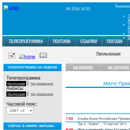
Телекан
09 2026 14:33
Т
A
Т
Р
Т
S
ТЕЛЕПРОГРАММА
ПОЛТАВА
ССЫЛКИ
ПОГОДА
Предыдущая
ТЕЛЕПРОГРАММА НА НЕДЕЛЮ
НА НЕДЕЛЮ
НА СЕГОДНЯ
Телепрограмма
|
Матч! Пре
На русском
На украинском
Анонсы
|
На русском
На украинском
Часовой пояс:
Понедельник, 3 августа
7:00
Альфа-Банк Российская Премье
Тур 2. "Ахмат" - "Спартак" (6+)
СЕЙЧАС В ЭФИРЕ: ФИЛЬМЫ
9:00
"Всё о главном". Алан Гатагов (