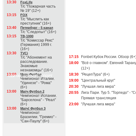
13:30
FoxLife
Т/с "Пожарная часть
№ 19" (12+)
13:15
FOX
Т/с "Мыслить как
преступник" (16+)
13:40
Петербург - 5 канал
Т/с "Следопыт" (16+)
13:15
ТВ-1000
Т/с "Комиссар Рекс"
(Германия) 1999 г.
(16+)
13:30
TVCi
17:15
Fonbet Кубок России. Обзор (6+
Т/с "Абонемент на
расследование.
18:00
"Всё о главном". Евгений Таран
Знакомые
(12+)
незнакомцы" (16+)
13:00
18:30
"РецепТура" (6+)
Матч Футбол
СЕЙЧАС В ЭФИРЕ: СПОРТ
Чемпионат Италии.
19:00
"Центральный круг"
"Удинезе" - "Рома"
20:30
"Лучшая лига мира"
(6+)
13:00
Матч Футбол 2
20:55
Лига Пари. Тур 5. "Торпедо" - "С
Чемпионат Испании.
Прямая трансляция
"Барселона" - "Реал"
(6+)
23:00
"Лучшая лига мира"
13:00
Матч! Футбол 3
Чемпионат
Бразилии. "Гремио" -
"Сан-Паулу" (6+)