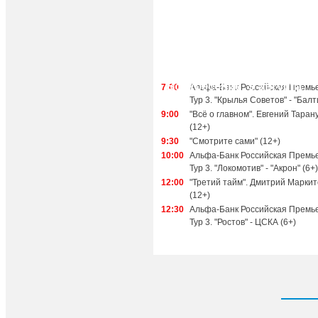
Воскресение, 9 августа
7:00
Альфа-Банк Российская Премье
Тур 3. "Крылья Советов" - "Балт
9:00
"Всё о главном". Евгений Таран
(12+)
9:30
"Смотрите сами" (12+)
10:00
Альфа-Банк Российская Премье
Тур 3. "Локомотив" - "Акрон" (6+)
12:00
"Третий тайм". Дмитрий Марки
(12+)
12:30
Альфа-Банк Российская Премье
Тур 3. "Ростов" - ЦСКА (6+)