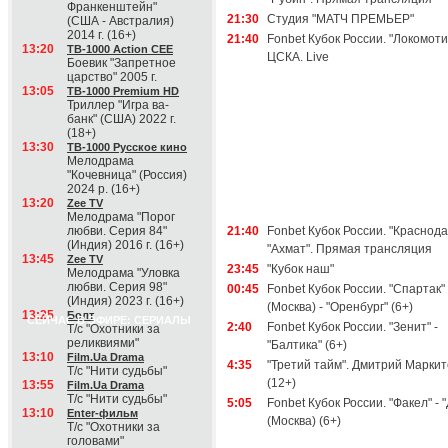
Франкенштейн"
21:30
Студия "МАТЧ ПРЕМЬЕР"
(США - Австралия)
2014 г. (16+)
21:40
Fonbet Кубок России. "Локомотив
13:20
ТВ-1000 Action CEE
ЦСКА. Live
Боевик "Запретное
царство" 2005 г.
13:05
ТВ-1000 Premium HD
Триллер "Игра ва-
банк" (США) 2022 г.
(18+)
13:30
ТВ-1000 Русское кино
Мелодрама
"Кочевница" (Россия)
2024 р. (16+)
13:20
Zee TV
Мелодрама "Порог
любви. Серия 84"
21:40
Fonbet Кубок России. "Краснода
(Индия) 2016 г. (16+)
"Ахмат". Прямая трансляция
13:45
Zee TV
23:45
"Кубок наш"
Мелодрама "Уловка
любви. Серия 98"
00:45
Fonbet Кубок России. "Спартак"
(Индия) 2023 г. (16+)
(Москва) - "Оренбург" (6+)
13:25
Болт
СЕЙЧАС В ЭФИРЕ: СЕРИАЛЫ
2:40
Fonbet Кубок России. "Зенит" -
Т/с "Охотники за
реликвиями"
"Балтика" (6+)
13:10
Film.Ua Drama
4:35
"Третий тайм". Дмитрий Марки
Т/с "Нити судьбы"
(12+)
13:55
Film.Ua Drama
Т/с "Нити судьбы"
5:05
Fonbet Кубок России. "Факел" - 
13:10
Enter-фильм
(Москва) (6+)
Т/с "Охотники за
головами"