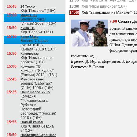
11:00
Х/ф "Чего хотят женщины" (18+
15:45
13:00
Х/ф "Игры шпионов" (16+)
24 Техно
Х/ф "Посылка" (16+)
14:40
Х/ф "Замерзшая из Майами" (1
15:00
Индия ТВ
Боевик "Гонка"
7:00
Солдат Д
(Индия) 2008 г. (16+)
15:50
Кино ТВ
Боевик. В элитно
Х/ф "Васаби" (16+)
для выполнения о
15:30
Кино Микс
приходит для пер
Боевик "Старые
счеты" (США -
О`Нил. Одиннадца
Канада) 2019 г. (16+)
флоридском трени
15:50
Кинопоказ
кромешный ад...
Х/ф "Неидеальные
В ролях:
Д. Мур, В. Мортенсен, Э. Бэнкр
роботы" (18+)
15:00
Комедия ТВ
Режиссер:
Р. Скотт.
Комедия "Я худею"
(Россия) 2018 г. (16+)
15:45
Мужское кино
Боевик "Саботаж"
(США) 1996 г. (16+)
15:25
Наше новое кино
Комедия
"Полицейский с
Рублевки.
Новогодний
беспредел" (Россия)
2018 г. (16+)
15:55
Новый канал
Х/ф "Синяя бездна
2" (12+)
15:50
Настоящее Страшное