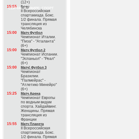
(12+)
15:55
Боец
СЕЙЧАС В ЭФИРЕ: СПОРТ
II Всероссийская
спартакиада. Бокс.
1/2 финала. Прямая
трансляция из
Челябинска
15:00
Матч Футбол
Чемпионат Италии.
"Пиза" - "Аталанта"
(6+)
15:00
Матч Футбол 2
Чемпионат Испании.
"Эспаньол" - "Реал"
(6+)
15:00
Матч! Футбол 3
Чемпионат
Бразилии.
"Палмейрас" -
"Атлетико Минейро"
(6+)
15:25
Матч Арена
Чемпионат Европы
по водным видам
спорта. Хайдайвинг.
Женщины. Прямая
трансляция из
Франции
15:55
Матч Планета
II Всероссийская
спартакиада. Бокс.
1/2 финала. Прямая