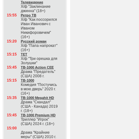
Телевидение
Х/ф "Заклинание
джинна" (18+)
15:55
Ретро ТВ
Х/ф "Как поссорился
Иван Иванович с
Иваном
Никифоровичем"
(16+)
15:20
Русский роман
Х/ф "Папа напрокат"
(16+)
15:15
ТЕТ
Х/ф "Три орешка для
Золушки"
15:45
ТВ-1000 Action CEE
Драма "Предатель"
(США) 2008 г.
15:15
ТВ-1000
Комедия "Постучись
в мою дверь" 2020 г.
(16+)
15:35
ТВ-1000 Megahit HD
Драма "Скандал"
(США - Канада) 2019
г. (18+)
15:45
ТВ-1000 Premium HD
Триллер "Игрок"
(США) 2024 г. (18+)
15:00
Драма "Крайние
меры" (США) 2010 г.