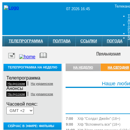
Телекан
07 2026 16:45
Т
A
Т
Р
Т
S
ТЕЛЕПРОГРАММА
ПОЛТАВА
ССЫЛКИ
ПОГОДА
Предыдущая
ТЕЛЕПРОГРАММА НА НЕДЕЛЮ
НА НЕДЕЛЮ
НА СЕГОДНЯ
Телепрограмма
|
Наше люби
На русском
На украинском
Анонсы
|
На русском
На украинском
Часовой пояс:
Пятница, 7 августа
7:00
Х/ф "Солдат Джейн" (18+)
9:00
Х/ф "Вспомнить все" (18+)
СЕЙЧАС В ЭФИРЕ: ФИЛЬМЫ