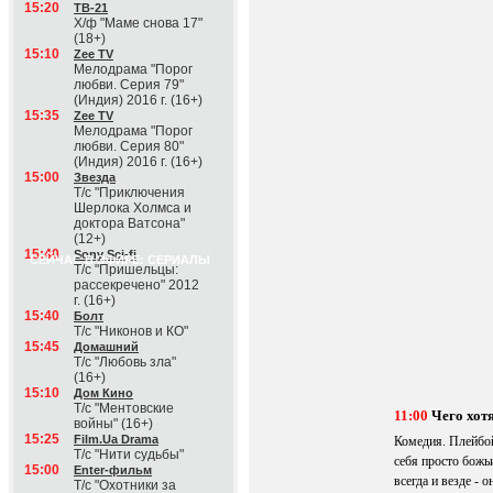
15:20
ТВ-21
Х/ф "Маме снова 17"
(18+)
15:10
Zee TV
Мелодрама "Порог
любви. Серия 79"
(Индия) 2016 г. (16+)
15:35
Zee TV
Мелодрама "Порог
любви. Серия 80"
(Индия) 2016 г. (16+)
15:00
Звезда
Т/с "Приключения
Шерлока Холмса и
доктора Ватсона"
(12+)
15:40
Sony Sci-fi
СЕЙЧАС В ЭФИРЕ: СЕРИАЛЫ
Т/с "Пришельцы:
рассекречено" 2012
г. (16+)
15:40
Болт
Т/с "Никонов и КО"
15:45
Домашний
Т/с "Любовь зла"
(16+)
15:10
Дом Кино
Т/с "Ментовские
11:00
Чего хот
войны" (16+)
15:25
Film.Ua Drama
Комедия. Плейбо
Т/с "Нити судьбы"
себя просто божь
15:00
Enter-фильм
всегда и везде - 
Т/с "Охотники за