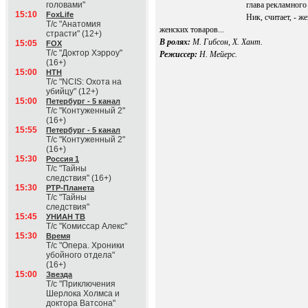
головами"
глава рекламного 
15:10
FoxLife
Ник, считает, - 
Т/с "Анатомия
женских товаров...
страсти" (12+)
В ролях:
М. Гибсон, Х. Хант.
15:05
FOX
Т/с "Доктор Хэрроу"
Режиссер:
Н. Мейерс.
(16+)
15:00
НТН
Т/с "NCIS: Охота на
убийцу" (12+)
15:00
Петербург - 5 канал
Т/с "Контуженный 2"
(16+)
15:55
Петербург - 5 канал
Т/с "Контуженный 2"
(16+)
15:30
Россия 1
Т/с "Тайны
следствия" (16+)
15:30
РТР-Планета
Т/с "Тайны
следствия"
15:45
УНИАН ТВ
Т/с "Комиссар Алекс"
15:30
Время
Т/с "Опера. Хроники
убойного отдела"
(16+)
15:00
Звезда
Т/с "Приключения
Шерлока Холмса и
доктора Ватсона"