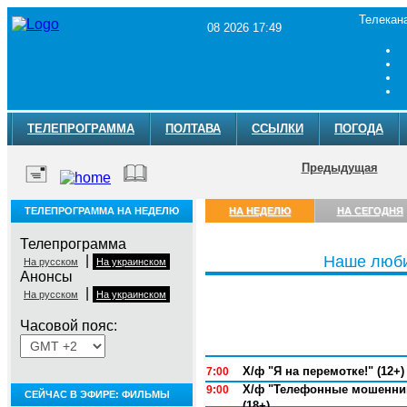
Телекан
08 2026 17:49
ТЕЛЕПРОГРАММА
ПОЛТАВА
ССЫЛКИ
ПОГОДА
Предыдущая
ТЕЛЕПРОГРАММА НА НЕДЕЛЮ
НА НЕДЕЛЮ
НА СЕГОДНЯ
Телепрограмма
|
Наше люби
На русском
На украинском
Анонсы
|
На русском
На украинском
Часовой пояс:
Понедельник, 3 августа
Х/ф "Я на перемотке!" (12+)
7:00
Х/ф "Телефонные мошенни
9:00
СЕЙЧАС В ЭФИРЕ: ФИЛЬМЫ
(18+)