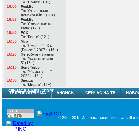
Т/с "Палач" (18+)
16:00
FoxLife
Т/с "Отчаянные
домохозяйки" (16+)
16:55
FoxLife
Т/с "Следствие по
телу" (12+)
16:50
FOX
Т/с "Кости" (12+)
16:35
Мир
Т/с "Смерш" 1, 3 с.
(Россия) 2007 г. (16+)
16:20
Петербург - 5 канал
Т/с "Условный мент
5" (16+)
16:15
Sony Turbo
Т/с "Убийства в..."
2022 г. (16+)
16:50
Звезда
Т/с "Мираж" (16+)
СЕЙЧАС В ЭФИРЕ: СПОРТ
ТЕЛЕПРОГРАММА
АНОНСЫ
СЕЙЧАС НА ТВ
НОВО
© 2000-2015 Информационный ресурс Star Si