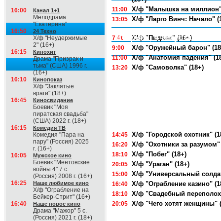
Х/ф "Малышка на миллион" 
11:00
16:00
Канал 1+1
Мелодрама
Х/ф "Ларго Винч: Начало" (
13:05
"Екатерина"
16:50
24 Техно
Вторник, 4 августа
Х/ф "Пиджак" (16+)
Х/ф "Неудержимые
7:00
2" (16+)
Х/ф "Оружейный барон" (18
9:00
16:15
Кинохит
Х/ф "Анатомия падения" (1
11:00
Драма "Призрак и
тьма" (США) 1996 г.
Х/ф "Самоволка" (18+)
13:20
(16+)
16:10
Кинопоказ
Х/ф "Заклятые
враги" (18+)
16:45
Киносвидание
Боевик "Моя
пиратская свадьба"
(США) 2022 г. (18+)
16:15
Комедия ТВ
Х/ф "Городской охотник" (1
Комедия "Пара на
14:45
пару" (Россия) 2025
Х/ф "Охотники за разумом" 
16:20
г. (16+)
Х/ф "Побег" (18+)
18:10
16:05
Мужское кино
Боевик "Ментовские
Х/ф "Ураган" (18+)
20:05
войны 4" 7 с.
Х/ф "Универсальный солдат
15:00
(Россия) 2008 г. (16+)
16:25
Наше любимое кино
Х/ф "Ограбление казино" (1
16:40
Х/ф "Ограбление на
Х/ф "Свадебный переполох"
18:10
Бейкер-Стрит" (16+)
Х/ф "Чего хотят женщины" (
16:40
20:05
Наше новое кино
Драма "Мажор" 5 с.
(Россия) 2021 г. (18+)