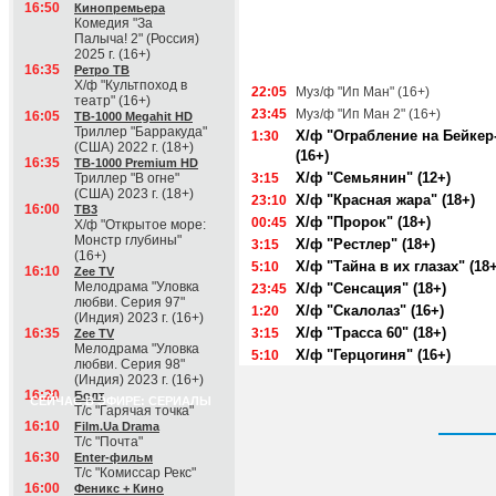
16:50
Кинопремьера
Комедия "За
Палыча! 2" (Россия)
2025 г. (16+)
16:35
Ретро ТВ
Х/ф "Культпоход в
22:05
Муз/ф "Ип Ман" (16+)
театр" (16+)
23:45
Муз/ф "Ип Ман 2" (16+)
16:05
ТВ-1000 Megahit HD
Триллер "Барракуда"
Х/ф "Ограбление на Бейкер
1:30
(США) 2022 г. (18+)
(16+)
16:35
ТВ-1000 Premium HD
Х/ф "Семьянин" (12+)
Триллер "В огне"
3:15
(США) 2023 г. (18+)
Х/ф "Красная жара" (18+)
23:10
16:00
ТВ3
Х/ф "Пророк" (18+)
00:45
Х/ф "Открытое море:
Монстр глубины"
Х/ф "Рестлер" (18+)
3:15
(16+)
Х/ф "Тайна в их глазах" (18+
5:10
16:10
Zee TV
Мелодрама "Уловка
Х/ф "Сенсация" (18+)
23:45
любви. Серия 97"
Х/ф "Скалолаз" (16+)
1:20
(Индия) 2023 г. (16+)
Х/ф "Трасса 60" (18+)
16:35
3:15
Zee TV
Мелодрама "Уловка
Х/ф "Герцогиня" (16+)
5:10
любви. Серия 98"
(Индия) 2023 г. (16+)
16:20
Болт
СЕЙЧАС В ЭФИРЕ: СЕРИАЛЫ
Т/с "Гарячая точка"
16:10
Film.Ua Drama
Т/с "Почта"
16:30
Enter-фильм
Т/с "Комиссар Рекс"
16:00
Феникс + Кино