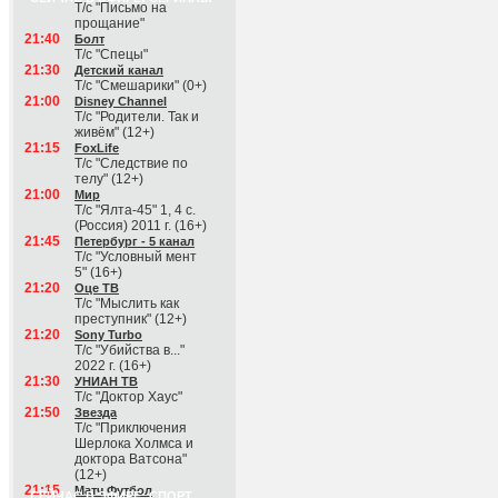
Т/с "Письмо на
прощание"
21:40
Болт
Т/с "Спецы"
21:30
Детский канал
Т/с "Смешарики" (0+)
21:00
Disney Channel
Т/с "Родители. Так и
живём" (12+)
21:15
FoxLife
Т/с "Следствие по
телу" (12+)
21:00
Мир
Т/с "Ялта-45" 1, 4 с.
(Россия) 2011 г. (16+)
21:45
Петербург - 5 канал
Т/с "Условный мент
5" (16+)
21:20
Оце ТВ
Т/с "Мыслить как
преступник" (12+)
21:20
Sony Turbo
Т/с "Убийства в..."
2022 г. (16+)
21:30
УНИАН ТВ
Т/с "Доктор Хаус"
21:50
Звезда
Т/с "Приключения
Шерлока Холмса и
доктора Ватсона"
(12+)
21:15
Матч Футбол
СЕЙЧАС В ЭФИРЕ: СПОРТ