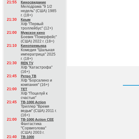
21:55
Киносвидание
Мелодрама "9 1/2
недель" (США) 1985
г. (18+)
21:30
Крым
Х/ф "Первый
троллейбус" (12+)
21:00
Мужское кино
Боевик "Покерфейс"
(США) 2022 г. (18+)
21:10
Кинопремьера
Комедия "Шальная
императрица" 2025
г. (18+)
21:30
REN TV
Х/ф "Катастрофа"
(16+)
21:45
Ретро ТВ
Х/ф "Борсалино и
компания" (16+)
21:00
ТЕТ
Х/ф "Поцелуй к
счастью"
21:45
ТВ-1000 Action
Триллер "Время
ведьм" (США) 2011 г.
(16+)
21:00
ТВ-1000 Action CEE
Фантастика
"Сорвиголова"
(США) 2003 г.
21:40
ТВ-1000