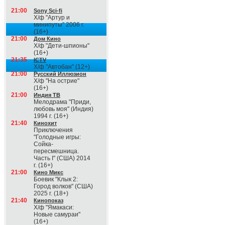
21:00
Sony Sci-fi
Х/ф "Артур и
минипуты" 2006 г.
(16+)
21:00
Дом Кино
Х/ф "Дети-шпионы"
(16+)
21:35
ICTV
Х/ф "Автобан" (12+)
21:00
Русский Иллюзион
Х/ф "На острие"
(16+)
21:00
Индия ТВ
Мелодрама "Приди,
любовь моя" (Индия)
1994 г. (16+)
21:40
Кинохит
Приключения
"Голодные игры:
Сойка-
пересмешница.
Часть I" (США) 2014
г. (16+)
21:00
Кино Микс
Боевик "Клык 2:
Город волков" (США)
2025 г. (18+)
21:40
Кинопоказ
Х/ф "Ямакаси:
Новые самураи"
(16+)