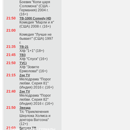
Боевик "Копи царя
Соломона" (США -
Германия) 2004 г.
(16+)
21:50
ТВ-1000 Comedy HD
Комедия "Марли и я"
(США) 2008 г. (16+)
21:00
Комедия "Лучше не
бывает" (США) 1997
г.
21:35
ТВ-21
Х/ф "1+1" (18+)
21:45
ТВ3
Х/ф "Спуск" (16+)
21:50
TVCi
Х/ф "Зовите
Ермолова!" (16+)
21:15
Zee TV
Мелодрама "Порог
любви. Серия 81"
(Индия) 2016 г. (16+)
21:40
Zee TV
Мелодрама "Порог
любви. Серия 82"
(Индия) 2016 г. (16+)
21:50
Звезда
Т/с "Приключения
Шерлока Холмса и
доктора Ватсона"
(12+)
21:00
Бигуди ТВ
СЕЙЧАС В ЭФИРЕ: СЕРИАЛЫ