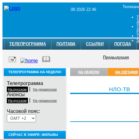
Телекан
08 2026 22:46
Т
A
Т
Р
Т
S
ТЕЛЕПРОГРАММА
ПОЛТАВА
ССЫЛКИ
ПОГОДА
Предыдущая
ТЕЛЕПРОГРАММА НА НЕДЕЛЮ
НА НЕДЕЛЮ
НА СЕГОДНЯ
Телепрограмма
|
НЛО-ТВ
На русском
На украинском
Анонсы
|
На русском
На украинском
Часовой пояс:
Суббота, 8 августа
СЕЙЧАС В ЭФИРЕ: ФИЛЬМЫ