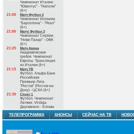
Чемпионат Италии.
"Ювентус" - "Наполи"
(6+)
21:00
Матч Футбол 2
Чемпионат Испании.
"Барселона" - "Реал"
(6+)
21:00
Матч! Футбол 3
Чемпионат Сербии.
"Нови Пазар" - ОФК
(6+)
21:25
Матч Арена
Академическая
гребля. Чемпионат
Европы. Трансляция
из Италии (6+)
21:15
Матч ТВ
Футбол. Альфа-Банк
Российская
Премьер-Лига.
"Ростов" (Ростов-на-
Дону) - ЦСКА (6+)
21:30
Спорт 1
Футбол. Чемпионат
Латвии. Virsliga.
Даугавпилс - Елгава
ТЕЛЕПРОГРАММА
АНОНСЫ
СЕЙЧАС НА ТВ
НОВО