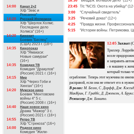
18:30
"Вещдок. Большое дело" (12+)
14:00
23:45
Т/с "NCIS: Охота на убийцу" (12
Канал 2+2
Х/ф "Зевс и
3:00
"Случайный свидетель"
Роксанна"
3:25
"Речовий доказ" (12+)
14:20
Русский Иллюзион
Х/ф "Шерлок Холмс.
4:25
"Правда жизни. Профессионал
Последнее дело
5:15
"Истории войны. Петриковка. Ц
Холмса" (16+)
14:20
Кинохит
Боевик "Беглец"
12:05
Захват
(С
(США) 2023 г. (18+)
14:35
Кинопоказ
Триллер. Лоррейн
Х/ф "Ямакаси:
возле придорожно
Новые самураи"
(16+)
и заправить авто
14:35
Комедия ТВ
- в машину к жен
Комедия "Дракулов"
который только ч
(Россия) 2021 г. (16+)
ограбление. Теперь этот мужчина по имен
14:15
Мир
Х/ф "Через Гоби и
расправой, если она не отвезет его в нужно
Хинган" (16+)
В ролях:
М. Белло, С. Дорфф, Дж. Кэссид
14:20
Мужское кино
МакКуин, Г. Граббс, Д. Дженсен, А. Брукс
Боевик "Ментовские
войны 4" 5 с.
Режиссер:
Дж. Бонито.
(Россия) 2008 г. (16+)
14:40
Наше новое кино
Драма "Мажор" 3 с.
(Россия) 2021 г. (18+)
14:55
Ретро ТВ
Х/ф "Стрекоза" (16+)
14:00
Родное кино
Комедия "Жили-