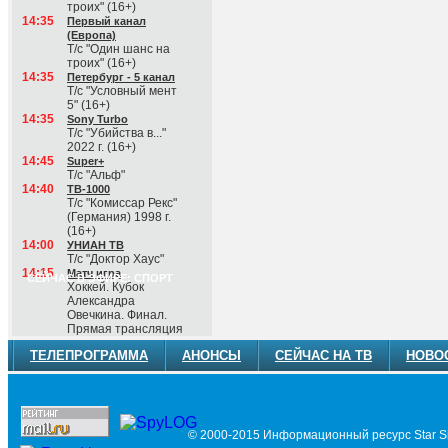
троих" (16+)
14:35
Первый канал
(Европа)
Т/с "Один шанс на
троих" (16+)
14:35
Петербург - 5 канал
Т/с "Условный мент
5" (16+)
14:35
Sony Turbo
Т/с "Убийства в..."
2022 г. (16+)
14:45
Super+
Т/с "Альф"
14:40
ТВ-1000
Т/с "Комиссар Рекс"
(Германия) 1998 г.
(16+)
14:00
УНИАН ТВ
Т/с "Доктор Хаус"
14:15
Матч игра
СЕЙЧАС В ЭФИРЕ: СПОРТ
Хоккей. Кубок
Александра
Овечкина. Финал.
Прямая трансляция
ТЕЛЕПРОГРАММА
АНОНСЫ
СЕЙЧАС НА ТВ
НОВО
© 2000-2015 Информационный ресурс Star Si