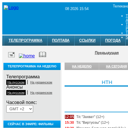
Телекан
08 2026 15:54
Т
A
Т
Р
Т
S
ТЕЛЕПРОГРАММА
ПОЛТАВА
ССЫЛКИ
ПОГОДА
Предыдущая
ТЕЛЕПРОГРАММА НА НЕДЕЛЮ
НА НЕДЕЛЮ
НА СЕГОДНЯ
Телепрограмма
|
НТН
На русском
На украинском
Анонсы
|
На русском
На украинском
Часовой пояс:
Суббота, 8 августа
12:05
Т/с "Захват" (12+)
15:30
Т/с "Виртуозы" (12+)
СЕЙЧАС В ЭФИРЕ: ФИЛЬМЫ