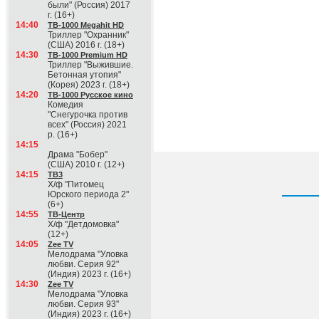
были" (Россия) 2017
г. (16+)
14:40
ТВ-1000 Megahit HD
Триллер "Охранник"
(США) 2016 г. (18+)
14:30
ТВ-1000 Premium HD
Триллер "Выжившие.
Бетонная утопия"
(Корея) 2023 г. (18+)
14:20
ТВ-1000 Русское кино
Комедия
"Снегурочка против
всех" (Россия) 2021
р. (16+)
14:15
Драма "Бобер"
(США) 2010 г. (12+)
14:15
ТВ3
Х/ф "Питомец
Юрского периода 2"
(6+)
14:55
ТВ-Центр
Х/ф "Детдомовка"
(12+)
14:05
Zee TV
Мелодрама "Уловка
любви. Серия 92"
(Индия) 2023 г. (16+)
14:30
Zee TV
Мелодрама "Уловка
любви. Серия 93"
(Индия) 2023 г. (16+)