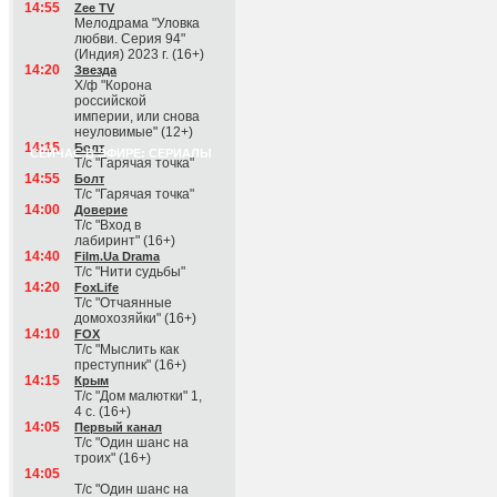
14:55
Zee TV
Мелодрама "Уловка
любви. Серия 94"
(Индия) 2023 г. (16+)
14:20
Звезда
Х/ф "Корона
российской
империи, или снова
неуловимые" (12+)
14:15
Болт
СЕЙЧАС В ЭФИРЕ: СЕРИАЛЫ
Т/с "Гарячая точка"
14:55
Болт
Т/с "Гарячая точка"
14:00
Доверие
Т/с "Вход в
лабиринт" (16+)
14:40
Film.Ua Drama
Т/с "Нити судьбы"
14:20
FoxLife
Т/с "Отчаянные
домохозяйки" (16+)
14:10
FOX
Т/с "Мыслить как
преступник" (16+)
14:15
Крым
Т/с "Дом малютки" 1,
4 с. (16+)
14:05
Первый канал
Т/с "Один шанс на
троих" (16+)
14:05
Т/с "Один шанс на