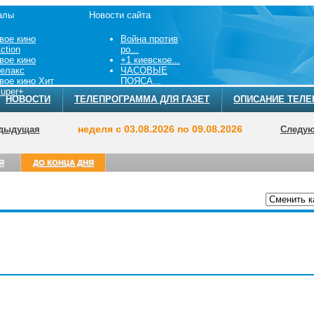
алы
Новости сайта
вое кино
Война против
ction
ро...
вое кино
+1 киевское...
елакс
ЧАСОВЫЕ
вое кино Хит
ПОЯСА...
uper+
НОВОСТИ
ТЕЛЕПРОГРАММА ДЛЯ ГАЗЕТ
ОПИСАНИЕ ТЕЛЕ
неделя с 03.08.2026 по 09.08.2026
дыдущая
Следу
Я
ДО КОНЦА ДНЯ
ТЕЛЕПРОГРА