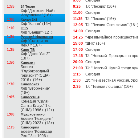
9:00
Сегодня
1:55
9:25
Т/с "Лесник" (16+)
24 Техно
Х/ф "Детектив Найт:
11:00
Сегодня
Искупление" (16+)
11:35
Т/с "Лесник" (16+)
1:00
Канал 2+2
Х/ф "Канал" (16+)
12:05
Т/с "Лесник. Своя земля" (16+
1:10
ICTV
14:00
Сегодня
Х/ф "Банши" (12+)
1:25
Русский Иллюзион
14:25
"Чрезвычайное происшествие
Х/ф "Смотри на
15:00
"ДНК" (16+)
меня!" (16+)
1:35
17:00
Сегодня
Кино ТВ
Х/ф "Джон Уик 2"
17:45
Т/с "Невский. Проверка на про
(18+)
20:00
Сегодня
1:50
Кинохит
Боевик
21:00
Т/с "Невский. Чужой среди чуж
"Глубоководный
1:15
Сегодня
горизонт" (США)
2016 г. (16+)
1:30
Д/с "Неизвестная Россия. Урок
1:30
Кинопоказ
2:35
Т/с "Темная лошадка" (16+)
Х/ф "Вторжение"
(18+)
1:05
Киносемья
Комедия "Силач
Санта-Клаус" 1 с.
(США) 1996 г. (12+)
1:00
Мужское кино
Боевик "Резидент"
(США) 2023 г. (18+)
1:35
Киносерия
Боевик "Комиссар
Рекс" 8 с. 1996 г.