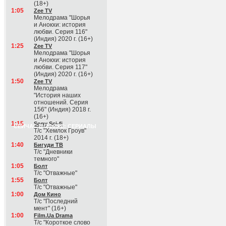
(18+)
1:05
Zee TV
Мелодрама "Шорья
и Анокхи: история
любви. Серия 116"
(Индия) 2020 г. (16+)
1:25
Zee TV
Мелодрама "Шорья
и Анокхи: история
любви. Серия 117"
(Индия) 2020 г. (16+)
1:50
Zee TV
Мелодрама
"История наших
отношений. Серия
156" (Индия) 2018 г.
(16+)
1:15
Sony Sci-fi
СЕЙЧАС В ЭФИРЕ: СЕРИАЛЫ
Т/с "Хемлок Гроув"
2014 г. (18+)
1:40
Бигуди ТВ
Т/с "Дневники
темного"
1:05
Болт
Т/с "Отважные"
1:55
Болт
Т/с "Отважные"
1:00
Дом Кино
Т/с "Последний
мент" (16+)
1:00
Film.Ua Drama
Т/с "Короткое слово