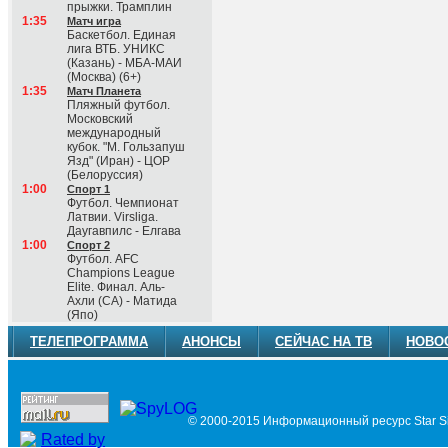
прыжки. Трамплин
1:35
Матч игра
Баскетбол. Единая
лига ВТБ. УНИКС
(Казань) - МБА-МАИ
(Москва) (6+)
1:35
Матч Планета
Пляжный футбол.
Московский
международный
кубок. "М. Гользапуш
Язд" (Иран) - ЦОР
(Белоруссия)
1:00
Спорт 1
Футбол. Чемпионат
Латвии. Virsliga.
Даугавпилс - Елгава
1:00
Спорт 2
Футбол. AFC
Champions League
Elite. Финал. Аль-
Ахли (СА) - Матида
(Япо)
ТЕЛЕПРОГРАММА
АНОНСЫ
СЕЙЧАС НА ТВ
НОВО
© 2000-2015 Информационный ресурс Star Si