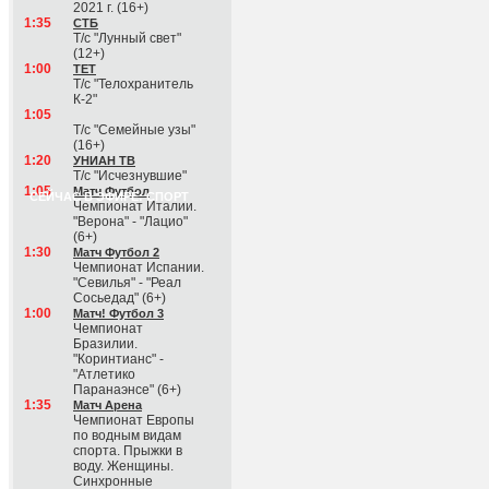
2021 г. (16+)
1:35
СТБ
Т/с "Лунный свет"
(12+)
1:00
ТЕТ
Т/с "Телохранитель
К-2"
1:05
Т/с "Семейные узы"
(16+)
1:20
УНИАН ТВ
Т/с "Исчезнувшие"
1:05
Матч Футбол
СЕЙЧАС В ЭФИРЕ: СПОРТ
Чемпионат Италии.
"Верона" - "Лацио"
(6+)
1:30
Матч Футбол 2
Чемпионат Испании.
"Севилья" - "Реал
Сосьедад" (6+)
1:00
Матч! Футбол 3
Чемпионат
Бразилии.
"Коринтианс" -
"Атлетико
Паранаэнсе" (6+)
1:35
Матч Арена
Чемпионат Европы
по водным видам
спорта. Прыжки в
воду. Женщины.
Синхронные