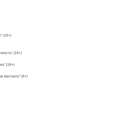
)
" (16+)
чность" (16+)
их" (16+)
и якутского" (6+)