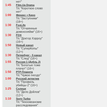
нет"
1:45
Film.Ua Drama
Т/с "Короткое слово
нет"
1:00
Феникс + Кино
Т/с "Заступники"
(18+)
1:30
FoxLife
Т/с "Отчаянные
домохозяйки" (16+)
1:30
FOX
Т/с "Доктор Хэрроу"
(16+)
1:50
Новый канал
Т/с "СуперКопы"
(12+)
1:30
Петербург - 5 канал
Т/с "След" (16+)
1:55
Россия 1 (Дубль 2)
Т/с "Богатые тоже
плачут" (16+)
1:50
РТР-Планета
Т/с "Чужое гнездо"
1:00
Русский детектив
Т/с "Профиль
убийцы-2" (16+)
1:25
Солнце
Т/с "Дело Дойлов"
(12+)
1:10
Sony Turbo
Т/с "Тихоокеанские
расследования"