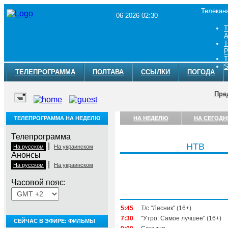
Телекан
06 2026 02:30
Т
A
Т
Р
Т
S
ТЕЛЕПРОГРАММА
ПОЛТАВА
ССЫЛКИ
ПОГОДА
Пре
ТЕЛЕПРОГРАММА НА НЕДЕЛЮ
НА НЕДЕЛЮ
НА СЕГОДН
Телепрограмма
|
НТВ
На русском
На украинском
Анонсы
|
На русском
На украинском
Часовой пояс:
Четверг, 6 августа
5:45
Т/с "Лесник" (16+)
7:30
"Утро. Самое лучшее" (16+)
СЕЙЧАС В ЭФИРЕ: ФИЛЬМЫ