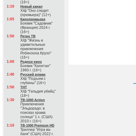
(16+)
1:10
Новый канал
Х/ф "Оно следит
(премьера)" (12+)
1:05
Кинопремьера
Боевик "Садовник"
(Франция) 2024 г.
(16+)
1:50
Ретро ТВ
Х/ф "Жизнь и
удивительные
приключения
Робинзона Крузо"
(16+)
1:00
Родное кино
Боевик "Капитан"
1960 г. (16+)
1:40
Русский роман
Х/ф "Подъем с
глубины" (16+)
1:50
ТНТ
Х/ф "Гильдия убийц"
(18+)
1:30
ТВ-1000 Action
Приключения
"Эльдорадо: в
поисках храма
солнца" 1 с. (США)
2010 г. (16+)
1:10
ТВ-1000 Premium HD
Триллер "Игра ва-
банк" (США) 2022 г.