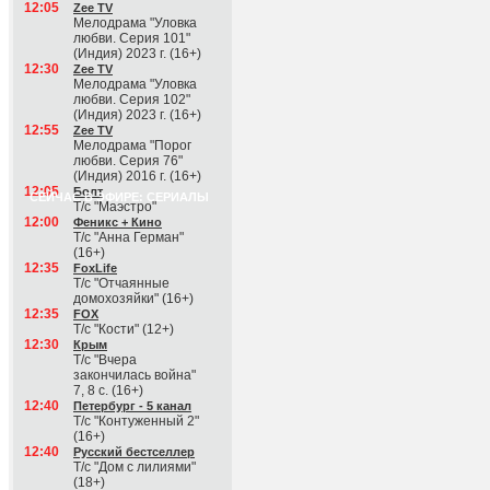
12:05
Zee TV
Мелодрама "Уловка
любви. Серия 101"
(Индия) 2023 г. (16+)
12:30
Zee TV
Мелодрама "Уловка
любви. Серия 102"
(Индия) 2023 г. (16+)
12:55
Zee TV
Мелодрама "Порог
любви. Серия 76"
(Индия) 2016 г. (16+)
12:05
Болт
СЕЙЧАС В ЭФИРЕ: СЕРИАЛЫ
Т/с "Маэстро"
12:00
Феникс + Кино
Т/с "Анна Герман"
(16+)
12:35
FoxLife
Т/с "Отчаянные
домохозяйки" (16+)
12:35
FOX
Т/с "Кости" (12+)
12:30
Крым
Т/с "Вчера
закончилась война"
7, 8 с. (16+)
12:40
Петербург - 5 канал
Т/с "Контуженный 2"
(16+)
12:40
Русский бестселлер
Т/с "Дом с лилиями"
(18+)