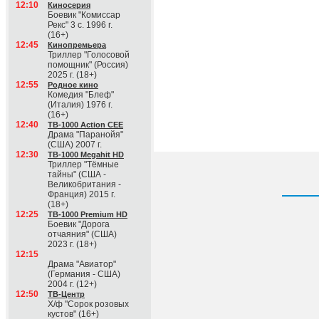
12:10
Киносерия
Боевик "Комиссар
Рекс" 3 с. 1996 г.
(16+)
12:45
Кинопремьера
Триллер "Голосовой
помощник" (Россия)
2025 г. (18+)
12:55
Родное кино
Комедия "Блеф"
(Италия) 1976 г.
(16+)
12:40
ТВ-1000 Action CEE
Драма "Паранойя"
(США) 2007 г.
12:30
ТВ-1000 Megahit HD
Триллер "Тёмные
тайны" (США -
Великобритания -
Франция) 2015 г.
(18+)
12:25
ТВ-1000 Premium HD
Боевик "Дорога
отчаяния" (США)
2023 г. (18+)
12:15
Драма "Авиатор"
(Германия - США)
2004 г. (12+)
12:50
ТВ-Центр
Х/ф "Сорок розовых
кустов" (16+)