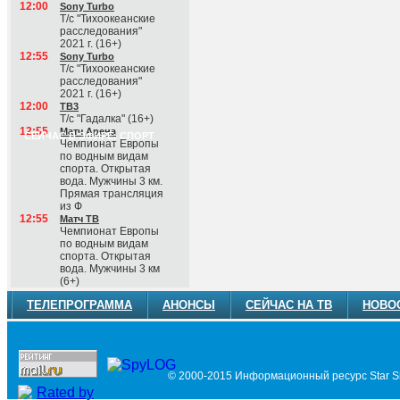
12:00
Sony Turbo
Т/с "Тихоокеанские
расследования"
2021 г. (16+)
12:55
Sony Turbo
Т/с "Тихоокеанские
расследования"
2021 г. (16+)
12:00
ТВ3
Т/с "Гадалка" (16+)
12:55
Матч Арена
СЕЙЧАС В ЭФИРЕ: СПОРТ
Чемпионат Европы
по водным видам
спорта. Открытая
вода. Мужчины 3 км.
Прямая трансляция
из Ф
12:55
Матч ТВ
Чемпионат Европы
по водным видам
спорта. Открытая
вода. Мужчины 3 км
(6+)
ТЕЛЕПРОГРАММА
АНОНСЫ
СЕЙЧАС НА ТВ
НОВО
© 2000-2015 Информационный ресурс Star Si