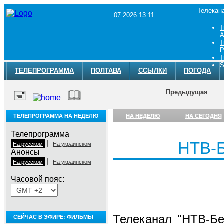
Телекан
07 2026 13:11
Т
A
Т
Р
Т
S
ТЕЛЕПРОГРАММА
ПОЛТАВА
ССЫЛКИ
ПОГОДА
Предыдущая
ТЕЛЕПРОГРАММА НА НЕДЕЛЮ
НА НЕДЕЛЮ
НА СЕГОДНЯ
Телепрограмма
|
НТВ-
На русском
На украинском
Анонсы
|
На русском
На украинском
Часовой пояс:
Телеканал "НТВ-Бе
СЕЙЧАС В ЭФИРЕ: ФИЛЬМЫ