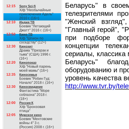
Беларусь" в сво
12:15
Sony Sci-fi
Х/ф "Необычайные
телезрителями про
приключения Адель"
2010 г. (16+)
"Женский взгляд",
12:10
Индия ТВ
Боевик "Летающий
"Главный герой", "
Джатт" 2016 г. (16+)
12:50
Кино ТВ
при подборе фор
Х/ф "Шпион по
соседству" (12+)
концепции телек
12:30
Кинохит
Драма "Призрак и
сериалы, классика
тьма" (США) 1996 г.
(16+)
Беларусь" благо
12:20
Кинопоказ
Х/ф "Новый парень
оборудованию и пр
моей мамы" (16+)
12:35
Киносемья
уровень качества 
Боевик "Робин Гуд:
Начало" 2018 г. (16+)
http://www.tvr.by/tel
12:30
Киносвидание
Фантастика "Море
соблазна" 2018 г.
(18+)
12:00
Россия К
Х/ф "Бронзовая
птица"
12:05
Мужское кино
Боевик "Ментовские
войны 4" 3 с.
(Россия) 2008 г. (16+)