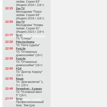
любви. Серия 83"
(Индия) 2016 г. (16+)
22:25
Zee TV
Мелодрама "Порог
любви. Серия 84"
(Индия) 2016 г. (16+)
22:50
Zee TV
Мелодрама "Уловка
любви. Серия 91"
(Индия) 2023 г. (16+)
22:25
Болт
СЕЙЧАС В ЭФИРЕ: СЕРИАЛЫ
Т/с "Спецы"
22:20
Film.Ua Drama
Т/с "Нити судьбы"
22:00
FoxLife
Т/с "Отчаянные
домохозяйки" (16+)
22:55
FoxLife
Т/с "Отчаянные
домохозяйки" (16+)
22:05
FOX
Т/с "Доктор Хэрроу"
(16+)
22:55
Крым
Т/с "Дом малютки" 1,
3 с. (16+)
22:40
Петербург - 5 канал
Т/с "Условный мент
5" (16+)
22:00
Боец
СЕЙЧАС В ЭФИРЕ: СПОРТ
Профессиональный
бокс. Тим Цзю