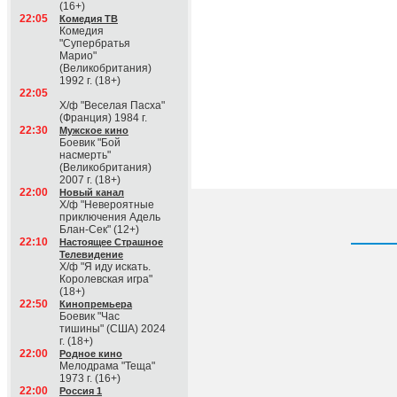
(16+)
22:05
Комедия ТВ
Комедия
"Супербратья
Марио"
(Великобритания)
1992 г. (18+)
22:05
Х/ф "Веселая Пасха"
(Франция) 1984 г.
22:30
Мужское кино
Боевик "Бой
насмерть"
(Великобритания)
2007 г. (18+)
22:00
Новый канал
Х/ф "Невероятные
приключения Адель
Блан-Сек" (12+)
22:10
Настоящее Страшное
Телевидение
Х/ф "Я иду искать.
Королевская игра"
(18+)
22:50
Кинопремьера
Боевик "Час
тишины" (США) 2024
г. (18+)
22:00
Родное кино
Мелодрама "Теща"
1973 г. (16+)
22:00
Россия 1