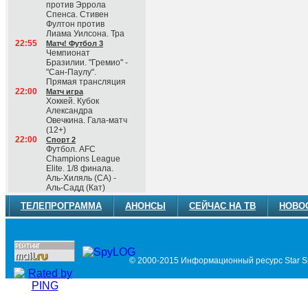
против Эррола
Спенса. Стивен
Фултон против
Лиама Уилсона. Тра
22:55
Матч! Футбол 3
Чемпионат
Бразилии. "Гремио" -
"Сан-Паулу".
Прямая трансляция
22:00
Матч игра
Хоккей. Кубок
Александра
Овечкина. Гала-матч
(12+)
22:00
Спорт 2
Футбол. AFC
Champions League
Elite. 1/8 финала.
Аль-Хиляль (СА) -
Аль-Садд (Кат)
ТЕЛЕПРОГРАММА
АНОНСЫ
СЕЙЧАС НА ТВ
НОВО
© 2000-2015 Информационный ресурс Star Si