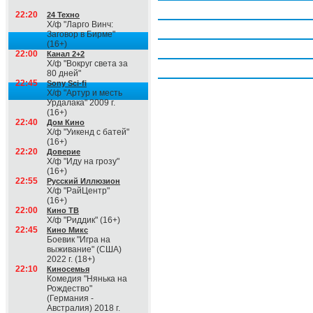
Четверг, 6 августа
22:20
24 Техно
Х/ф "Ларго Винч:
Пятница, 7 августа
Заговор в Бирме"
(16+)
Суббота, 8 августа
22:00
Канал 2+2
Х/ф "Вокруг света за
Воскресение, 9 августа
80 дней"
22:45
Sony Sci-fi
Х/ф "Артур и месть
Урдалака" 2009 г.
(16+)
22:40
Дом Кино
Х/ф "Уикенд с батей"
(16+)
22:20
Доверие
Х/ф "Иду на грозу"
(16+)
22:55
Русский Иллюзион
Х/ф "РайЦентр"
(16+)
22:00
Кино ТВ
Х/ф "Риддик" (16+)
22:45
Кино Микс
Боевик "Игра на
выживание" (США)
2022 г. (18+)
22:10
Киносемья
Комедия "Нянька на
Рождество"
(Германия -
Австралия) 2018 г.