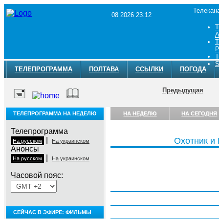
Телекан
08 2026 23:12
Т
A
Т
Р
Т
S
ТЕЛЕПРОГРАММА
ПОЛТАВА
ССЫЛКИ
ПОГОДА
Предыдущая
ТЕЛЕПРОГРАММА НА НЕДЕЛЮ
НА НЕДЕЛЮ
НА СЕГОДНЯ
Телепрограмма
|
Охотник и
На русском
На украинском
Анонсы
|
На русском
На украинском
Часовой пояс:
Понедельник, 3 августа
Вторник, 4 августа
Среда, 5 августа
СЕЙЧАС В ЭФИРЕ: ФИЛЬМЫ