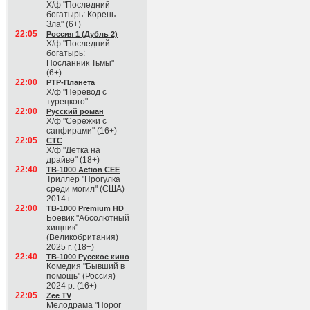
Х/ф "Последний
богатырь: Корень
Зла" (6+)
22:05
Россия 1 (Дубль 2)
Х/ф "Последний
богатырь:
Посланник Тьмы"
(6+)
22:00
РТР-Планета
Х/ф "Перевод с
турецкого"
22:00
Русский роман
Х/ф "Сережки с
сапфирами" (16+)
22:05
СТС
Х/ф "Детка на
драйве" (18+)
22:40
ТВ-1000 Action CEE
Триллер "Прогулка
среди могил" (США)
2014 г.
22:00
ТВ-1000 Premium HD
Боевик "Абсолютный
хищник"
(Великобритания)
2025 г. (18+)
22:40
ТВ-1000 Русское кино
Комедия "Бывший в
помощь" (Россия)
2024 р. (16+)
22:05
Zee TV
Мелодрама "Порог