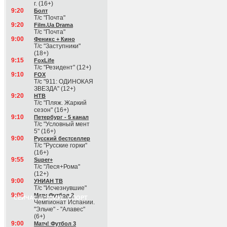
г. (16+)
9:20
Болт
Т/с "Почта"
9:20
Film.Ua Drama
Т/с "Почта"
9:00
Феникс + Кино
Т/с "Заступники"
(18+)
9:15
FoxLife
Т/с "Резидент" (12+)
9:10
FOX
Т/с "911: ОДИНОКАЯ
ЗВЕЗДА" (12+)
9:20
НТВ
Т/с "Пляж. Жаркий
сезон" (16+)
9:10
Петербург - 5 канал
Т/с "Условный мент
5" (16+)
9:00
Русский бестселлер
Т/с "Русские горки"
(16+)
9:55
Super+
Т/с "Леся+Рома"
(12+)
9:00
УНИАН ТВ
Т/с "Исчезнувшие"
9:00
Матч Футбол 2
СЕЙЧАС В ЭФИРЕ: СПОРТ
Чемпионат Испании.
"Эльче" - "Алавес"
(6+)
9:00
Матч! Футбол 3