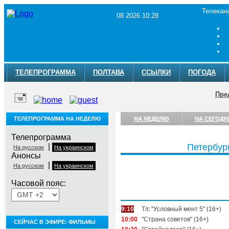
Телекан
08 2026 10:28
ТЕЛЕПРОГРАММА
ПОЛТАВА
ССЫЛКИ
ПОГОДА
Пре
ТЕЛЕПРОГРАММА НА НЕДЕЛЮ
НА НЕДЕЛЮ
НА СЕГОДН
Телепрограмма
|
Петербург
На русском
На украинском
Анонсы
|
На русском
На украинском
Часовой пояс:
Суббота, 8 августа
9:10
Т/с "Условный мент 5" (16+)
10:00
"Страна советов" (16+)
СЕЙЧАС В ЭФИРЕ: ФИЛЬМЫ