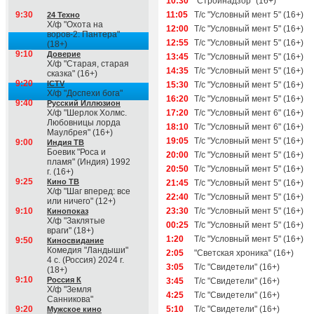
10:30
"Стройнадзор" (16+)
9:30
11:05
Т/с "Условный мент 5" (16+)
24 Техно
Х/ф "Охота на
12:00
Т/с "Условный мент 5" (16+)
воров-2: Пантера"
12:55
Т/с "Условный мент 5" (16+)
(18+)
9:10
Доверие
13:45
Т/с "Условный мент 5" (16+)
Х/ф "Старая, старая
14:35
Т/с "Условный мент 5" (16+)
сказка" (16+)
9:20
ICTV
15:30
Т/с "Условный мент 5" (16+)
Х/ф "Доспехи бога"
16:20
Т/с "Условный мент 5" (16+)
9:40
Русский Иллюзион
Х/ф "Шерлок Холмс.
17:20
Т/с "Условный мент 6" (16+)
Любовницы лорда
18:10
Т/с "Условный мент 6" (16+)
Маулбрея" (16+)
19:05
Т/с "Условный мент 5" (16+)
9:00
Индия ТВ
Боевик "Роса и
20:00
Т/с "Условный мент 5" (16+)
пламя" (Индия) 1992
20:50
Т/с "Условный мент 5" (16+)
г. (16+)
9:25
Кино ТВ
21:45
Т/с "Условный мент 5" (16+)
Х/ф "Шаг вперед: все
22:40
Т/с "Условный мент 5" (16+)
или ничего" (12+)
9:10
23:30
Т/с "Условный мент 5" (16+)
Кинопоказ
Х/ф "Заклятые
00:25
Т/с "Условный мент 5" (16+)
враги" (18+)
1:20
Т/с "Условный мент 5" (16+)
9:50
Киносвидание
Комедия "Ландыши"
2:05
"Светская хроника" (16+)
4 с. (Россия) 2024 г.
3:05
Т/с "Свидетели" (16+)
(18+)
9:10
Россия К
3:45
Т/с "Свидетели" (16+)
Х/ф "Земля
4:25
Т/с "Свидетели" (16+)
Санникова"
9:20
5:10
Т/с "Свидетели" (16+)
Мужское кино