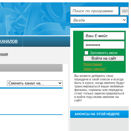
КАНАЛОВ
Запомнить меня
ющая
Регистрация
Забыт пароль?
Вы можете добавить свои
передачи в свой список и всегда
быть в курсе, когда именно будут
транслироваться ваши любимые
фильмы, сериалы или передачи,
ММА
АНОНСЫ
О ТЕЛЕКАНАЛЕ
стоит только зарегистрироваться
и войти под своим именем на
сайт!
АНОНСЫ НА ЭТОЙ НЕДЕЛЕ