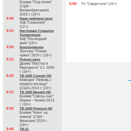
Боевик "Под огнем"
5:50
Т/с "Свидетели" (16+)
(США -
Великобритания)
2025 г. (18+)
9:00
Наше любимое кино
Х/ф "Семьянин"
(12+)
9:10
Настоящее Страшное
Телевидение
Х/ф "Последний
крик" (18+)
9:50
Кинопремьера
Триллер "Племя
чужих" 2024 г. (18+)
9:15
Родное кино
Драма "Мастер и
Маргарита" 3 с. 2005
г. (16+)
9:20
ТВ-1000 Comedy HD
Комедия "Любовь с
первого взгляда"
(США) 2014 г. (18+)
9:15
ТВ-1000 Megahit HD
Боевик "Сквозь снег"
(Корея - Чехия) 2013
г. (18+)
9:50
ТВ-1000 Premium HD
Боевик "Агент на
уикенд" (США -
Франция) 2024 г.
(18+)
9:40
ТВ-21