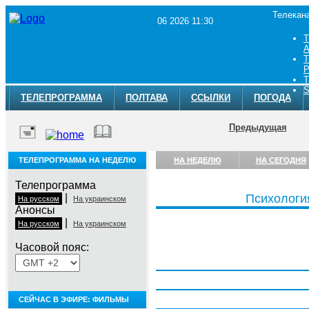
Телекан
06 2026 11:30
Т
A
Т
Р
Т
S
ТЕЛЕПРОГРАММА
ПОЛТАВА
ССЫЛКИ
ПОГОДА
Предыдущая
ТЕЛЕПРОГРАММА НА НЕДЕЛЮ
НА НЕДЕЛЮ
НА СЕГОДНЯ
Телепрограмма
|
Психологи
На русском
На украинском
Анонсы
|
На русском
На украинском
Часовой пояс:
Понедельник, 3 августа
Вторник, 4 августа
Среда, 5 августа
СЕЙЧАС В ЭФИРЕ: ФИЛЬМЫ