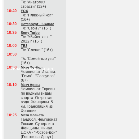
Т/с "Анатомия
страсти" (12+)
10:40
FOX
Т/с "Пляжный коп"
(16+)
10:30
Петербург - 5 канал
Т/с "Свои 7" (16+)
10:35
Sony Turbo
Т/с "Убийства в..."
2022 г. (16+)
10:00
ТВ3
Т/с "Слепая" (16+)
10:50
Т/с "Семейные узы"
(16+)
10:50
Матч Футбол
СЕЙЧАС В ЭФИРЕ: СПОРТ
Чемпионат Италии.
"Рома" - "Сассуоло"
(6+)
10:10
Матч Арена
Чемпионат Европы
по водным видам
спорта. Открытая
вода. Женщины. 5
км. Трансляция из
Франции
10:25
Матч Планета
Гандбол. Чемпионат
России. Суперлига.
Женщины. Финал.
ЦСКА - "Ростов-Дон"
(Ростов-на-Дону) (