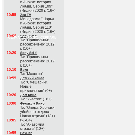
и Анокхи: история
любви. Серия 109"
(Индия) 2020 г. (16+)
10:55
Zee TV
Мелодрама "Шорья
и Анокхи: история
любви. Серия 110"
(Индия) 2020 г. (16+)
10:00
Sony Sci-fi
СЕЙЧАС В ЭФИРЕ: СЕРИАЛЫ
Т/с "Пришельцы:
рассекречено" 2012
г. (16+)
10:20
Sony Sci-fi
Т/с "Пришельцы:
рассекречено" 2012
г. (16+)
10:10
Болт
Т/с "Маэстро"
10:55
Детский канал
Т/с "Смешарики.
Новые
приключения" (0+)
10:20
Дом Кино
Т/с "Участок" (16+)
10:00
Феникс + Кино
Т/с "Опера. Хроники
убойного отдела.
Новая версия" (18+)
10:05
FoxLife
Т/с "Анатомия
страсти" (12+)
10:55
FoxLife