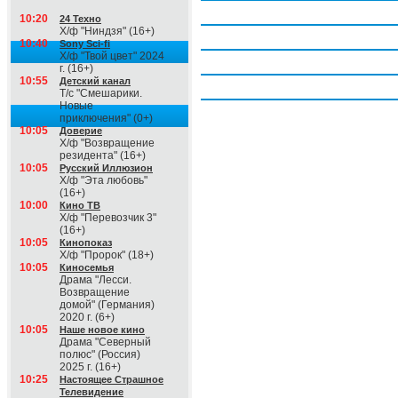
Четверг, 6 августа
10:20
24 Техно
Х/ф "Ниндзя" (16+)
Пятница, 7 августа
10:40
Sony Sci-fi
Х/ф "Твой цвет" 2024
Суббота, 8 августа
г. (16+)
10:55
Детский канал
Воскресение, 9 августа
Т/с "Смешарики.
Новые
приключения" (0+)
10:05
Доверие
Х/ф "Возвращение
резидента" (16+)
10:05
Русский Иллюзион
Х/ф "Эта любовь"
(16+)
10:00
Кино ТВ
Х/ф "Перевозчик 3"
(16+)
10:05
Кинопоказ
Х/ф "Пророк" (18+)
10:05
Киносемья
Драма "Лесси.
Возвращение
домой" (Германия)
2020 г. (6+)
10:05
Наше новое кино
Драма "Северный
полюс" (Россия)
2025 г. (16+)
10:25
Настоящее Страшное
Телевидение