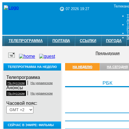
Телекан
07 2026 19:27
Т
A
Т
Р
Т
S
ТЕЛЕПРОГРАММА
ПОЛТАВА
ССЫЛКИ
ПОГОДА
Предыдущая
ТЕЛЕПРОГРАММА НА НЕДЕЛЮ
НА НЕДЕЛЮ
НА СЕГОДНЯ
Телепрограмма
|
РБК
На русском
На украинском
Анонсы
|
На русском
На украинском
Часовой пояс:
Понедельник, 3 августа
Вторник, 4 августа
Среда, 5 августа
СЕЙЧАС В ЭФИРЕ: ФИЛЬМЫ