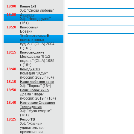
Четверг, 6 августа
18:00
Канал 1+1
Х/ф "Снова любовь"
Пятница, 7 августа
18:00
Доверие
Х/ф "Неподсуден"
Суббота, 8 августа
(16+)
18:20
Киносемья
Воскресение, 9 августа
Боевик
"Библиотекарь: В
поисках копья
судьбы" (США) 2004
г. (16+)
18:15
Киносвидание
Мелодрама "9 1/2
недель" (США) 1985
г. (18+)
18:40
Комедия ТВ
Комедия "Ждун"
(Россия) 2025 г. (6+)
18:10
Наше любимое кино
Х/ф "Тюряга" (16+)
18:50
Наше новое кино
Драма "Тварь"
(Россия) 2019 г. (16+)
18:40
Настоящее Страшное
Телевидение
Х/ф "Муза смерти"
(18+)
18:25
Ретро ТВ
Х/ф "Жизнь и
удивительные
приключения