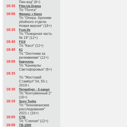
Пин-код" (6+)
18:35
Film.Ua Drama
Т/с "Почта"
18:00
Феникс + Кино
Т/с "Опера. Хроники
убойного отдела.
Новая версия" (18+)
18:35
FoxLife
Т/с "Пожарная часть
№ 19" (12+)
18:40
FOX
Т/с "Касл" (12+)
18:40
К1
Т/с "Охотники за
реликвиями" (12+)
18:00
Карусель
Т/с "Каникулы
Светофоровых" (6+)
18:35
Т/с "Жестокий
Стамбул" 54, 55 с.
2019 г.
18:30
Петербург - 5 канал
Т/с "Контуженный 2"
(16+)
18:10
Sony Turbo
Т/с "Тихоокеанские
расследования"
2021 г. (16+)
18:05
СТБ
Т/с "Слепая" (12+)
18:00
ТВ-1000