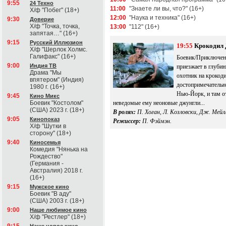
9:55
24 Техно
11:00
"Знаете ли вы, что?" (16+)
Х/ф "Побег" (18+)
12:00
"Наука и техника" (16+)
9:30
Доверие
Х/ф "Точка, точка,
13:00
"112" (16+)
запятая…" (16+)
9:15
Русский Иллюзион
19:55
Крокодил 
Х/ф "Шерлок Холмс.
Галифакс" (16+)
Боевик/Приключен
9:00
Индия ТВ
приезжает в глубин
Драма "Мы
охотник на крокоди
впятером" (Индия)
достопримечательн
1980 г. (16+)
Нью-Йорк, и там о
9:45
Кино Микс
Боевик "Костолом"
неведомые ему неоновые джунгли...
(США) 2023 г. (18+)
В ролях:
П. Хоган, Л. Козловски, Дж. Мейлл
9:05
Кинопоказ
Режиссер:
П. Фэймэн.
Х/ф "Шутки в
сторону" (18+)
9:40
Киносемья
Комедия "Нянька на
Рождество"
(Германия -
Австралия) 2018 г.
(16+)
9:15
Мужское кино
Боевик "В аду"
(США) 2003 г. (18+)
9:00
Наше любимое кино
Х/ф "Рестлер" (18+)