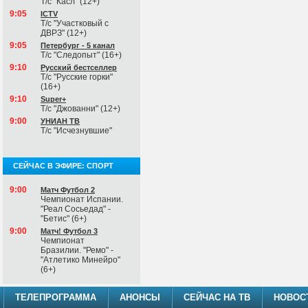
Т/с "Касл" (12+)
9:05
ICTV
Т/с "Участковый с
ДВРЗ" (12+)
9:05
Петербург - 5 канал
Т/с "Следопыт" (16+)
9:10
Русский бестселлер
Т/с "Русские горки"
(16+)
9:10
Super+
Т/с "Джованни" (12+)
9:00
УНИАН ТВ
Т/с "Исчезнувшие"
СЕЙЧАС В ЭФИРЕ: СПОРТ
9:00
Матч Футбол 2
Чемпионат Испании.
"Реал Сосьедад" -
"Бетис" (6+)
9:00
Матч! Футбол 3
Чемпионат
Бразилии. "Ремо" -
"Атлетико Минейро"
(6+)
ТЕЛЕПРОГРАММА
АНОНСЫ
СЕЙЧАС НА ТВ
НОВОС