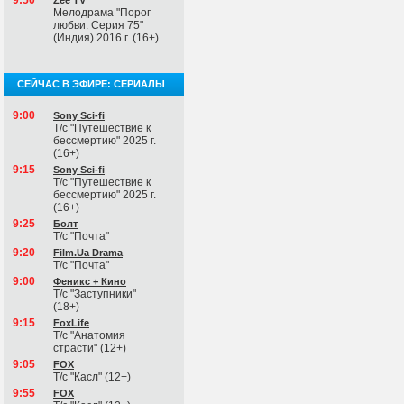
9:50
Zee TV
Мелодрама "Порог
любви. Серия 75"
(Индия) 2016 г. (16+)
СЕЙЧАС В ЭФИРЕ: СЕРИАЛЫ
9:00
Sony Sci-fi
Т/с "Путешествие к
бессмертию" 2025 г.
(16+)
9:15
Sony Sci-fi
Т/с "Путешествие к
бессмертию" 2025 г.
(16+)
9:25
Болт
Т/с "Почта"
9:20
Film.Ua Drama
Т/с "Почта"
9:00
Феникс + Кино
Т/с "Заступники"
(18+)
9:15
FoxLife
Т/с "Анатомия
страсти" (12+)
9:05
FOX
Т/с "Касл" (12+)
9:55
FOX