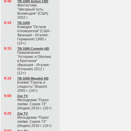
9:40
ТВ-1000 Action CEE
Фантастика
"Звездный путь:
Возмездие" (США)
2002 г.
9:10
ТВ-1000
Комедия "Остров
головорезов" (США -
Франция - Италия -
Германия) 1995 г.
(16+)
9:15
ТВ-1000 Comedy HD
Приключения
"Астерикс и Обеликс
в Британии"
(Франция - Италия -
Испания) 2012 г.
(12+)
9:10
ТВ-1000 Megahit HD
Боевик "Горечь и
сладость" (Корея)
2005 г. (18+)
9:00
Zee TV
Мелодрама "Порог
любви. Серия 73"
(Индия) 2016 г. (16+)
9:25
Zee TV
Мелодрама "Порог
любви. Серия 74"
(Индия) 2016 г. (16+)