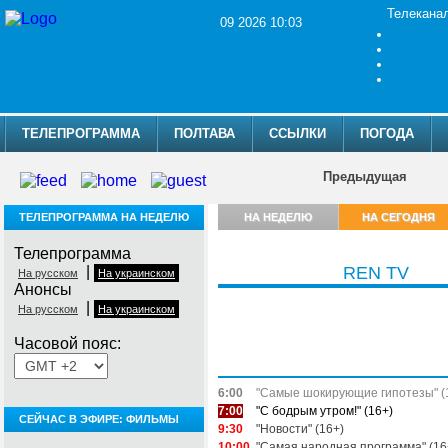
Телекана
09 2026 10:03
ТЕЛЕПРОГРАММА
ПОЛТАВА
ССЫЛКИ
ПОГОДА
Предыдущая
ТЕЛЕПРОГРАММА НА НЕДЕЛЮ
НА НЕДЕЛЮ
НА СЕГОДНЯ
Телепрограмма
|
REN TV
На русском
На украинском
Анонсы
|
На русском
На украинском
Часовой пояс:
Воскресенье, 9 августа
6:00
"Самые шокирующие гипотезы" (
7:00
"С бодрым утром!" (16+)
СЕЙЧАС В ЭФИРЕ: ФИЛЬМЫ
9:30
"Новости" (16+)
10:00
"Самая народная программа" (16