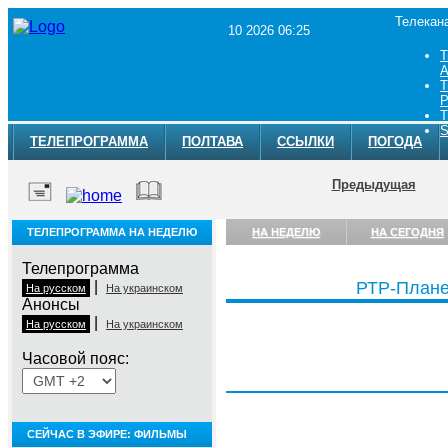
Телекан
10 2026 06:25
Т
A
Т
Р
Т
S
ТЕЛЕПРОГРАММА
ПОЛТАВА
ССЫЛКИ
ПОГОДА
Предыдущая
ТЕЛЕПРОГРАММА НА НЕДЕЛЮ
НА НЕДЕЛЮ
НА СЕГОДНЯ
Телепрограмма
|
РТР-Плане
На русском
На украинском
Анонсы
|
На русском
На украинском
Часовой пояс:
, 10 августа
СЕЙЧАС В ЭФИРЕ: ФИЛЬМЫ