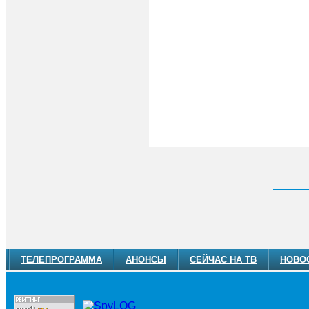
ТЕЛЕПРОГРАММА
АНОНСЫ
СЕЙЧАС НА ТВ
НОВО