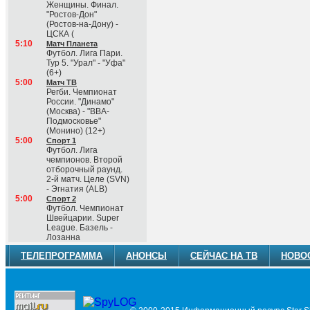
Женщины. Финал.
"Ростов-Дон"
(Ростов-на-Дону) -
ЦСКА (
5:10
Матч Планета
Футбол. Лига Пари.
Тур 5. "Урал" - "Уфа"
(6+)
5:00
Матч ТВ
Регби. Чемпионат
России. "Динамо"
(Москва) - "ВВА-
Подмосковье"
(Монино) (12+)
5:00
Спорт 1
Футбол. Лига
чемпионов. Второй
отборочный раунд.
2-й матч. Целе (SVN)
- Эгнатия (ALB)
5:00
Спорт 2
Футбол. Чемпионат
Швейцарии. Super
League. Базель -
Лозанна
ТЕЛЕПРОГРАММА
АНОНСЫ
СЕЙЧАС НА ТВ
НОВО