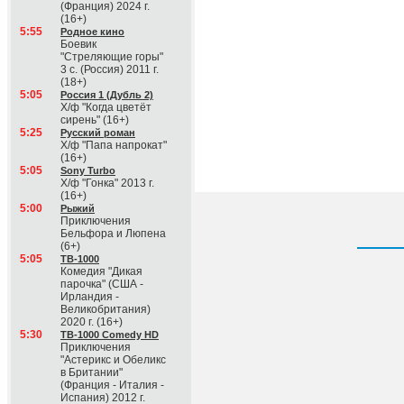
(Франция) 2024 г.
(16+)
5:55
Родное кино
Боевик
"Стреляющие горы"
3 с. (Россия) 2011 г.
(18+)
5:05
Россия 1 (Дубль 2)
Х/ф "Когда цветёт
сирень" (16+)
5:25
Русский роман
Х/ф "Папа напрокат"
(16+)
5:05
Sony Turbo
Х/ф "Гонка" 2013 г.
(16+)
5:00
Рыжий
Приключения
Бельфора и Люпена
(6+)
5:05
ТВ-1000
Комедия "Дикая
парочка" (США -
Ирландия -
Великобритания)
2020 г. (16+)
5:30
ТВ-1000 Comedy HD
Приключения
"Астерикс и Обеликс
в Британии"
(Франция - Италия -
Испания) 2012 г.