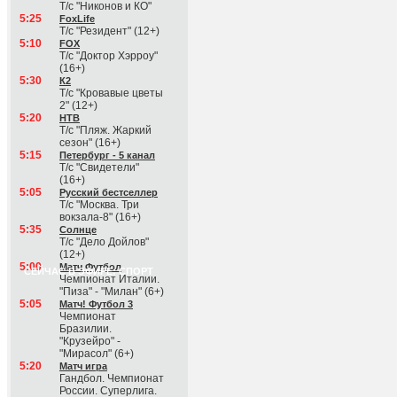
Т/с "Никонов и КО"
5:25
FoxLife
Т/с "Резидент" (12+)
5:10
FOX
Т/с "Доктор Хэрроу"
(16+)
5:30
К2
Т/с "Кровавые цветы
2" (12+)
5:20
НТВ
Т/с "Пляж. Жаркий
сезон" (16+)
5:15
Петербург - 5 канал
Т/с "Свидетели"
(16+)
5:05
Русский бестселлер
Т/с "Москва. Три
вокзала-8" (16+)
5:35
Солнце
Т/с "Дело Дойлов"
(12+)
5:00
Матч Футбол
СЕЙЧАС В ЭФИРЕ: СПОРТ
Чемпионат Италии.
"Пиза" - "Милан" (6+)
5:05
Матч! Футбол 3
Чемпионат
Бразилии.
"Крузейро" -
"Мирасол" (6+)
5:20
Матч игра
Гандбол. Чемпионат
России. Суперлига.