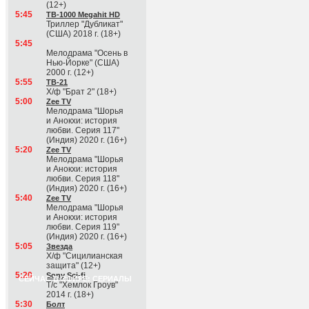
(12+)
5:45
ТВ-1000 Megahit HD
Триллер "Дубликат"
(США) 2018 г. (18+)
5:45
Мелодрама "Осень в
Нью-Йорке" (США)
2000 г. (12+)
5:55
ТВ-21
Х/ф "Брат 2" (18+)
5:00
Zee TV
Мелодрама "Шорья
и Анокхи: история
любви. Серия 117"
(Индия) 2020 г. (16+)
5:20
Zee TV
Мелодрама "Шорья
и Анокхи: история
любви. Серия 118"
(Индия) 2020 г. (16+)
5:40
Zee TV
Мелодрама "Шорья
и Анокхи: история
любви. Серия 119"
(Индия) 2020 г. (16+)
5:05
Звезда
Х/ф "Сицилианская
защита" (12+)
5:20
Sony Sci-fi
СЕЙЧАС В ЭФИРЕ: СЕРИАЛЫ
Т/с "Хемлок Гроув"
2014 г. (18+)
5:30
Болт