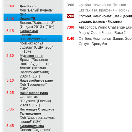
3:00
Футбол. Чемпионат Польши.
5:40
Дом Кино
Х/ф "Белый пудель"
Ekstraklasa. Краковия - Погонь
(6+)
5:00
Футбол. Чемпионат Швейцарии
5:45
Индия ТВ
League. Базель - Лозанна
Боевик "Байкеры - 3"
(Индия) 2013 г. (16+)
7:00
Автоспорт. World Challenge Eur
5:15
Киносемья
Magny-Cours France. Race 2
Боевик
8:40
Футбол. Чемпионат Дании. Supe
"Библиотекарь: В
поисках копья
Орхус - Брондбю
судьбы" (США) 2004
г. (16+)
5:30
Мужское кино
Драма "Большая
гонка, Ауди против
Лянчи" (Италия -
Великобритания)
2024 г. (16+)
5:10
Наше любимое кино
Х/ф "Герцогиня"
(16+)
5:25
Наше новое кино
Фантастика
"Спутник" (Россия)
2020 г. (16+)
5:35
Настоящее Страшное
Телевидение
Х/ф "Два, три, демон,
приди!" (18+)
5:45
Кинопремьера
Боевик "Садовник"