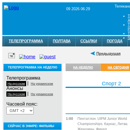
Телекан
09 2026 06:29
Т
A
Т
Р
Т
S
ТЕЛЕПРОГРАММА
ПОЛТАВА
ССЫЛКИ
ПОГОДА
Предыдущая
ТЕЛЕПРОГРАММА НА НЕДЕЛЮ
НА НЕДЕЛЮ
НА СЕГОДНЯ
Телепрограмма
|
Спорт 2
На русском
На украинском
Анонсы
|
На русском
На украинском
Часовой пояс:
Воскресенье, 9 августа
1:00
Пентатлон. UIPM Junior World
Championships. Каунас, Литва.
СЕЙЧАС В ЭФИРЕ: ФИЛЬМЫ
Женщины. Финал