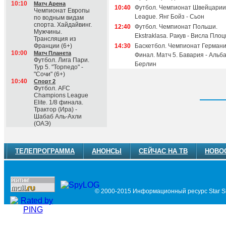
10:10
Матч Арена
10:40
Футбол. Чемпионат Швейцарии
Чемпионат Европы
League. Янг Бойз - Сьон
по водным видам
спорта. Хайдайвинг.
12:40
Футбол. Чемпионат Польши.
Мужчины.
Ekstraklasa. Ракув - Висла Плоц
Трансляция из
Франции (6+)
14:30
Баскетбол. Чемпионат Германи
10:00
Матч Планета
Финал. Матч 5. Бавария - Альб
Футбол. Лига Пари.
Берлин
Тур 5. "Торпедо" -
"Сочи" (6+)
10:40
Спорт 2
Футбол. AFC
Champions League
Elite. 1/8 финала.
Трактор (Ира) -
Шабаб Аль-Ахли
(ОАЭ)
ТЕЛЕПРОГРАММА
АНОНСЫ
СЕЙЧАС НА ТВ
НОВО
© 2000-2015 Информационный ресурс Star Si