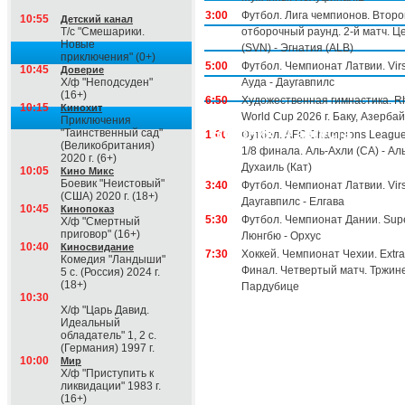
3:00
Футбол. Лига чемпионов. Второ
10:55
Детский канал
Т/с "Смешарики.
отборочный раунд. 2-й матч. Ц
Новые
(SVN) - Эгнатия (ALB)
приключения" (0+)
5:00
Футбол. Чемпионат Латвии. Virs
10:45
Доверие
Х/ф "Неподсуден"
Ауда - Даугавпилс
(16+)
6:50
Художественная гимнастика. R
10:15
Кинохит
World Cup 2026 г. Баку, Азерба
Приключения
Вторник, 4 августа
"Таинственный сад"
1:00
Футбол. AFC Champions League 
(Великобритания)
1/8 финала. Аль-Ахли (СА) - Ал
2020 г. (6+)
Духаиль (Кат)
10:05
Кино Микс
Боевик "Неистовый"
3:40
Футбол. Чемпионат Латвии. Virs
(США) 2020 г. (18+)
Даугавпилс - Елгава
10:45
Кинопоказ
5:30
Футбол. Чемпионат Дании. Supe
Х/ф "Смертный
приговор" (16+)
Люнгбю - Орхус
10:40
Киносвидание
7:30
Хоккей. Чемпионат Чехии. Extral
Комедия "Ландыши"
Финал. Четвертый матч. Тржине
5 с. (Россия) 2024 г.
(18+)
Пардубице
10:30
Х/ф "Царь Давид.
Идеальный
обладатель" 1, 2 с.
(Германия) 1997 г.
10:00
Мир
Х/ф "Приступить к
ликвидации" 1983 г.
(16+)