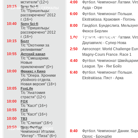
мстители" (12+)
4:00
Футбол. Чемпионат Латвии. Virs
10:15
Sony Sci-fi
Ауда - Огре
СЕЙЧАС В ЭФИРЕ: СЕРИАЛЫ
Т/с "Пришельцы:
6:00
Футбол. Чемпионат Польши.
рассекречено" 2012
г. (16+)
Ekstraklasa. Краковия - Погонь
10:40
Sony Sci-fi
8:00
Гандбол. Бундеслига. Мельзунг
Т/с "Пришельцы:
Фюхсе Берлин
рассекречено" 2012
Суббота, 8 августа
г. (16+)
1:00
Футбол. Чемпионат Латвии. Virs
10:15
Болт
Даугавпилс - Супер Нова
Т/с "Охотники за
2:50
Автоспорт. World Challenge Eur
реликвиями"
10:55
Детский канал
Magny-Cours France. Race 1
Т/с "Смешарики.
4:40
Футбол. Чемпионат Швейцарии
Новые
League. Тун - Янг Бойз
приключения" (0+)
10:00
Феникс + Кино
6:40
Футбол. Чемпионат Польши.
Т/с "Опера. Хроники
Ekstraklasa. Пяст - Арка
убойного отдела.
Новая версия" (18+)
10:05
FoxLife
Т/с "Анатомия
страсти" (12+)
10:00
FOX
Т/с "Касл" (16+)
10:55
FOX
Т/с "Касл" (16+)
10:00
ТВ3
Т/с "Слепая" (16+)
10:50
Матч Футбол
СЕЙЧАС В ЭФИРЕ: СПОРТ
8:40
Футбол. Чемпионат Дании. Supe
Чемпионат Италии.
"Интер" - "Пиза" (6+)
Орхус - Брондбю