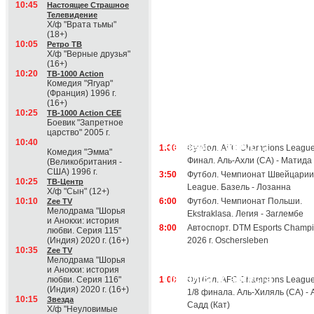
10:45
Настоящее Страшное
Телевидение
Х/ф "Врата тьмы"
(18+)
10:05
Ретро ТВ
Х/ф "Верные друзья"
(16+)
10:20
ТВ-1000 Action
Комедия "Ягуар"
(Франция) 1996 г.
(16+)
10:25
ТВ-1000 Action CEE
Боевик "Запретное
царство" 2005 г.
10:40
Четверг, 6 августа
1:00
Футбол. AFC Champions League 
Комедия "Эмма"
Финал. Аль-Ахли (СА) - Матида
(Великобритания -
США) 1996 г.
3:50
Футбол. Чемпионат Швейцарии
10:25
ТВ-Центр
League. Базель - Лозанна
Х/ф "Сын" (12+)
10:10
6:00
Футбол. Чемпионат Польши.
Zee TV
Мелодрама "Шорья
Ekstraklasa. Легия - Заглембе
и Анокхи: история
8:00
Автоспорт. DTM Esports Champi
любви. Серия 115"
(Индия) 2020 г. (16+)
2026 г. Oschersleben
10:35
Zee TV
Мелодрама "Шорья
и Анокхи: история
Пятница, 7 августа
любви. Серия 116"
1:00
Футбол. AFC Champions League 
(Индия) 2020 г. (16+)
1/8 финала. Аль-Хиляль (СА) - 
10:15
Звезда
Садд (Кат)
Х/ф "Неуловимые