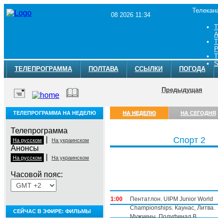
Телекан
08 2026 11:34
Т
A
Т
Р
Т
S
ТЕЛЕПРОГРАММА
ПОЛТАВА
ССЫЛКИ
ПОГОДА
Предыдущая
ТЕЛЕПРОГРАММА НА НЕДЕЛЮ
НА НЕДЕЛЮ
НА СЕГОДНЯ
Телепрограмма
|
Спорт 2
На русском
На украинском
Анонсы
|
На русском
На украинском
Часовой пояс:
Понедельник, 3 августа
1:00
Пентатлон. UIPM Junior World
Championships. Каунас, Литва.
СЕЙЧАС В ЭФИРЕ: ФИЛЬМЫ
Мужчины. Полуфинал.В