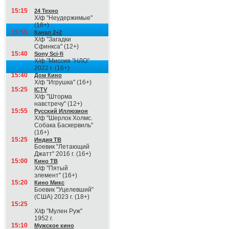
15:15
24 Техно
Х/ф "Неудержимые"
(16+)
15:55
Канал 2+2
Х/ф "Загадки
Сфинкса" (12+)
15:40
Sony Sci-fi
Х/ф "Миссия "НЛО"
2022 г. (16+)
15:40
Дом Кино
Х/ф "Игрушка" (16+)
15:25
ICTV
Х/ф "Шторма
навстречу" (12+)
15:55
Русский Иллюзион
Х/ф "Шерлок Холмс.
Собака Баскервиль"
(16+)
15:25
Индия ТВ
Боевик "Летающий
Джатт" 2016 г. (16+)
15:00
Кино ТВ
Х/ф "Пятый
элемент" (16+)
15:20
Кино Микс
Боевик "Уцелевший"
(США) 2023 г. (18+)
15:25
Х/ф "Мулен Руж"
1952 г.
15:10
Мужское кино