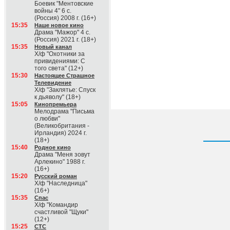
Боевик "Ментовские
войны 4" 6 с.
(Россия) 2008 г. (16+)
15:35
Наше новое кино
Драма "Мажор" 4 с.
(Россия) 2021 г. (18+)
15:35
Новый канал
Х/ф "Охотники за
привидениями: С
того света" (12+)
15:30
Настоящее Страшное
Телевидение
Х/ф "Заклятье: Спуск
к дьяволу" (18+)
15:05
Кинопремьера
Мелодрама "Письма
о любви"
(Великобритания -
Ирландия) 2024 г.
(18+)
15:40
Родное кино
Драма "Меня зовут
Арлекино" 1988 г.
(16+)
15:20
Русский роман
Х/ф "Наследница"
(16+)
15:35
Спас
Х/ф "Командир
счастливой "Щуки"
(12+)
15:25
СТС