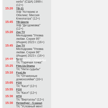
небо" (США) 1999 г.
(12+)
15:20
ТВ-21
Х/ф "Астерикс и
Обеликс: Миссия
Клеопатра" (12+)
15:45
ТВ-Центр
Х/ф "Детдомовка"
(12+)
15:20
Zee TV
Мелодрама "Уловка
любви. Серия 95"
(Индия) 2023 г. (16+)
15:45
Zee TV
Мелодрама "Уловка
любви. Серия 96"
(Индия) 2023 г. (16+)
15:40
Болт
СЕЙЧАС В ЭФИРЕ: СЕРИАЛЫ
Т/с "Гарячая точка"
15:25
Film.Ua Drama
Т/с "Нити судьбы"
15:10
FoxLife
Т/с "Отчаянные
домохозяйки" (16+)
15:05
FOX
Т/с "Касл" (12+)
15:55
FOX
Т/с "Касл" (12+)
15:30
НТН
Т/с "Виртуозы" (12+)
15:30
Петербург - 5 канал
Т/с "Условный мент