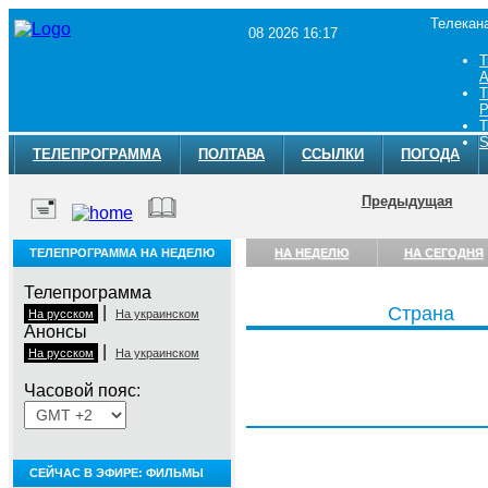
Телекан
08 2026 16:17
Т
A
Т
Р
Т
S
ТЕЛЕПРОГРАММА
ПОЛТАВА
ССЫЛКИ
ПОГОДА
Предыдущая
ТЕЛЕПРОГРАММА НА НЕДЕЛЮ
НА НЕДЕЛЮ
НА СЕГОДНЯ
Телепрограмма
|
Страна
На русском
На украинском
Анонсы
|
На русском
На украинском
Часовой пояс:
Суббота, 8 августа
СЕЙЧАС В ЭФИРЕ: ФИЛЬМЫ