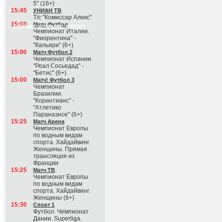
5" (16+)
15:45
УНИАН ТВ
Т/с "Комиссар Алекс"
15:00
Матч Футбол
СЕЙЧАС В ЭФИРЕ: СПОРТ
Чемпионат Италии.
"Фиорентина" -
"Кальяри" (6+)
15:00
Матч Футбол 2
Чемпионат Испании.
"Реал Сосьедад" -
"Бетис" (6+)
15:00
Матч! Футбол 3
Чемпионат
Бразилии.
"Коринтианс" -
"Атлетико
Паранаэнсе" (6+)
15:25
Матч Арена
Чемпионат Европы
по водным видам
спорта. Хайдайвинг.
Женщины. Прямая
трансляция из
Франции
15:25
Матч ТВ
Чемпионат Европы
по водным видам
спорта. Хайдайвинг.
Женщины (6+)
15:30
Спорт 1
Футбол. Чемпионат
Дании. Superliga.