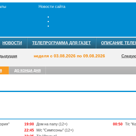
алы
Новости сайта
НОВОСТИ
ТЕЛЕПРОГРАММА ДЛЯ ГАЗЕТ
ОПИСАНИЕ ТЕЛЕ
неделя с 03.08.2026 по 09.08.2026
дыдущая
Следу
Я
ДО КОНЦА ДНЯ
ТЕЛЕПРОГРА
тория"
19:00
Дом на папу (12+)
00:50
Т/с "К
22:45
М/с "Симпсоны" (12+)