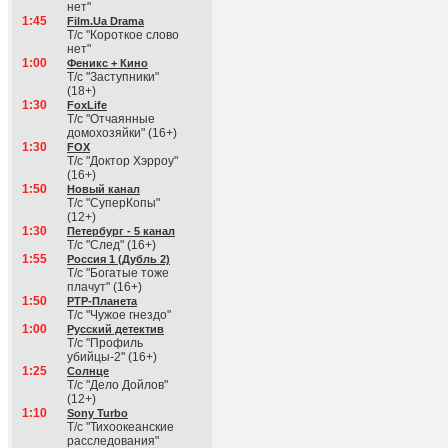
нет"
1:45
Film.Ua Drama
Т/с "Короткое слово
нет"
1:00
Феникс + Кино
Т/с "Заступники"
(18+)
1:30
FoxLife
Т/с "Отчаянные
домохозяйки" (16+)
1:30
FOX
Т/с "Доктор Хэрроу"
(16+)
1:50
Новый канал
Т/с "СуперКопы"
(12+)
1:30
Петербург - 5 канал
Т/с "След" (16+)
1:55
Россия 1 (Дубль 2)
Т/с "Богатые тоже
плачут" (16+)
1:50
РТР-Планета
Т/с "Чужое гнездо"
1:00
Русский детектив
Т/с "Профиль
убийцы-2" (16+)
1:25
Солнце
Т/с "Дело Дойлов"
(12+)
1:10
Sony Turbo
Т/с "Тихоокеанские
расследования"