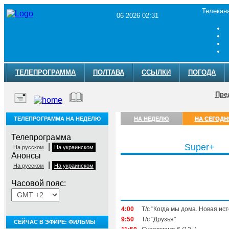
Телекан
06 2026 02:31
ТЕЛЕПРОГРАММА
ПОЛТАВА
ССЫЛКИ
ПОГОДА
Пре
ТЕЛЕПРОГРАММА НА НЕДЕЛЮ
НА НЕДЕЛЮ
НА СЕГОДН
Телепрограмма
|
Super+
На русском
На украинском
Анонсы
|
На русском
На украинском
Часовой пояс:
Четверг, 6 августа
4:00
Т/с "Когда мы дома. Новая ис
9:50
Т/с "Друзья"
СЕЙЧАС В ЭФИРЕ: ФИЛЬМЫ