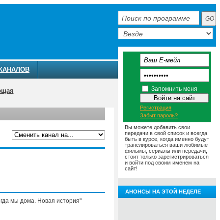
КАНАЛОВ
Запомнить меня
ющая
Регистрация
Забыт пароль?
Вы можете добавить свои
передачи в свой список и всегда
быть в курсе, когда именно будут
транслироваться ваши любимые
фильмы, сериалы или передачи,
ММА
АНОНСЫ
О ТЕЛЕКАНАЛЕ
стоит только зарегистрироваться
и войти под своим именем на
сайт!
АНОНСЫ НА ЭТОЙ НЕДЕЛЕ
огда мы дома. Новая история"