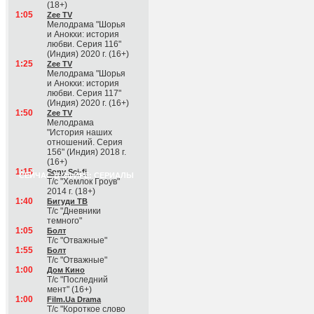
(18+)
1:05
Zee TV
Мелодрама "Шорья
и Анокхи: история
любви. Серия 116"
(Индия) 2020 г. (16+)
1:25
Zee TV
Мелодрама "Шорья
и Анокхи: история
любви. Серия 117"
(Индия) 2020 г. (16+)
1:50
Zee TV
Мелодрама
"История наших
отношений. Серия
156" (Индия) 2018 г.
(16+)
1:15
Sony Sci-fi
СЕЙЧАС В ЭФИРЕ: СЕРИАЛЫ
Т/с "Хемлок Гроув"
2014 г. (18+)
1:40
Бигуди ТВ
Т/с "Дневники
темного"
1:05
Болт
Т/с "Отважные"
1:55
Болт
Т/с "Отважные"
1:00
Дом Кино
Т/с "Последний
мент" (16+)
1:00
Film.Ua Drama
Т/с "Короткое слово