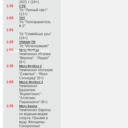
2021 г. (16+)
1:35
СТБ
Т/с "Лунный свет"
(12+)
1:00
ТЕТ
Т/с "Телохранитель
К-2"
1:05
Т/с "Семейные узы"
(16+)
1:20
УНИАН ТВ
Т/с "Исчезнувшие"
1:05
Матч Футбол
СЕЙЧАС В ЭФИРЕ: СПОРТ
Чемпионат Италии.
"Верона" - "Лацио"
(6+)
1:30
Матч Футбол 2
Чемпионат Испании.
"Севилья" - "Реал
Сосьедад" (6+)
1:00
Матч! Футбол 3
Чемпионат
Бразилии.
"Коринтианс" -
"Атлетико
Паранаэнсе" (6+)
1:35
Матч Арена
Чемпионат Европы
по водным видам
спорта. Прыжки в
воду. Женщины.
Синхронные