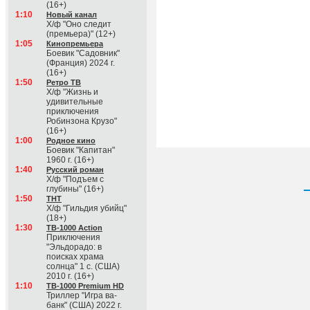
(16+)
1:10
Новый канал
Х/ф "Оно следит
(премьера)" (12+)
1:05
Кинопремьера
Боевик "Садовник"
(Франция) 2024 г.
(16+)
1:50
Ретро ТВ
Х/ф "Жизнь и
удивительные
приключения
Робинзона Крузо"
(16+)
1:00
Родное кино
Боевик "Капитан"
1960 г. (16+)
1:40
Русский роман
Х/ф "Подъем с
глубины" (16+)
1:50
ТНТ
Х/ф "Гильдия убийц"
(18+)
1:30
ТВ-1000 Action
Приключения
"Эльдорадо: в
поисках храма
солнца" 1 с. (США)
2010 г. (16+)
1:10
ТВ-1000 Premium HD
Триллер "Игра ва-
банк" (США) 2022 г.