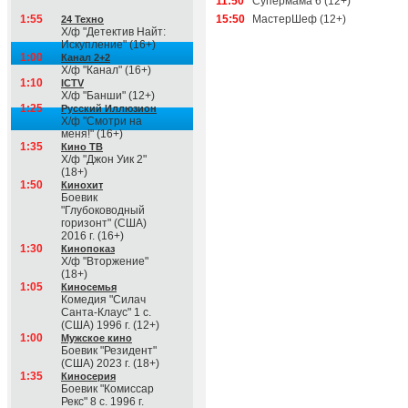
11:50
Супермама 6 (12+)
1:55
15:50
МастерШеф (12+)
24 Техно
Х/ф "Детектив Найт:
Искупление" (16+)
1:00
Канал 2+2
Х/ф "Канал" (16+)
1:10
ICTV
Х/ф "Банши" (12+)
1:25
Русский Иллюзион
Х/ф "Смотри на
меня!" (16+)
1:35
Кино ТВ
Х/ф "Джон Уик 2"
(18+)
1:50
Кинохит
Боевик
"Глубоководный
горизонт" (США)
2016 г. (16+)
1:30
Кинопоказ
Х/ф "Вторжение"
(18+)
1:05
Киносемья
Комедия "Силач
Санта-Клаус" 1 с.
(США) 1996 г. (12+)
1:00
Мужское кино
Боевик "Резидент"
(США) 2023 г. (18+)
1:35
Киносерия
Боевик "Комиссар
Рекс" 8 с. 1996 г.