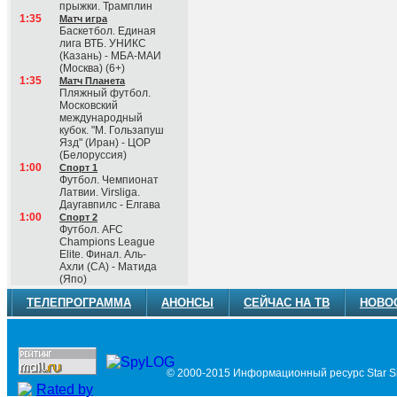
прыжки. Трамплин
1:35
Матч игра
Баскетбол. Единая
лига ВТБ. УНИКС
(Казань) - МБА-МАИ
(Москва) (6+)
1:35
Матч Планета
Пляжный футбол.
Московский
международный
кубок. "М. Гользапуш
Язд" (Иран) - ЦОР
(Белоруссия)
1:00
Спорт 1
Футбол. Чемпионат
Латвии. Virsliga.
Даугавпилс - Елгава
1:00
Спорт 2
Футбол. AFC
Champions League
Elite. Финал. Аль-
Ахли (СА) - Матида
(Япо)
ТЕЛЕПРОГРАММА
АНОНСЫ
СЕЙЧАС НА ТВ
НОВО
© 2000-2015 Информационный ресурс Star Si