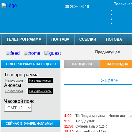
Телекана
06 2026 03:18
ТЕЛЕПРОГРАММА
ПОЛТАВА
ССЫЛКИ
ПОГОДА
Предыдущая
ТЕЛЕПРОГРАММА НА НЕДЕЛЮ
НА НЕДЕЛЮ
НА СЕГОДНЯ
Телепрограмма
|
Super+
На русском
На украинском
Анонсы
|
На русском
На украинском
Часовой пояс:
Четверг, 6 августа
4:00
Т/с "Когда мы дома. Новая истори
9:50
Т/с "Друзья"
СЕЙЧАС В ЭФИРЕ: ФИЛЬМЫ
11:50
Супермама 6 (12+)
15:50
МастерШеф (12+)