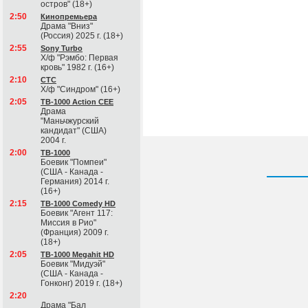
остров" (18+)
2:50
Кинопремьера
Драма "Вниз"
(Россия) 2025 г. (18+)
2:55
Sony Turbo
Х/ф "Рэмбо: Первая
кровь" 1982 г. (16+)
2:10
СТС
Х/ф "Синдром" (16+)
2:05
ТВ-1000 Action CEE
Драма
"Маньчжурский
кандидат" (США)
2004 г.
2:00
ТВ-1000
Боевик "Помпеи"
(США - Канада -
Германия) 2014 г.
(16+)
2:15
ТВ-1000 Comedy HD
Боевик "Агент 117:
Миссия в Рио"
(Франция) 2009 г.
(18+)
2:05
ТВ-1000 Megahit HD
Боевик "Мидуэй"
(США - Канада -
Гонконг) 2019 г. (18+)
2:20
Драма "Бал