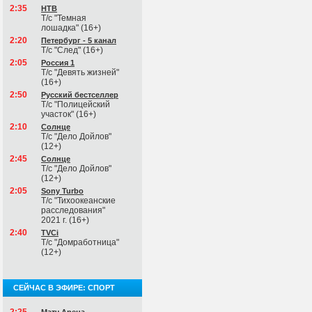
2:35
НТВ
Т/с "Темная
лошадка" (16+)
2:20
Петербург - 5 канал
Т/с "След" (16+)
2:05
Россия 1
Т/с "Девять жизней"
(16+)
2:50
Русский бестселлер
Т/с "Полицейский
участок" (16+)
2:10
Солнце
Т/с "Дело Дойлов"
(12+)
2:45
Солнце
Т/с "Дело Дойлов"
(12+)
2:05
Sony Turbo
Т/с "Тихоокеанские
расследования"
2021 г. (16+)
2:40
TVCi
Т/с "Домработница"
(12+)
СЕЙЧАС В ЭФИРЕ: СПОРТ