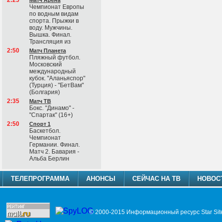
2:25
Матч Арена
Чемпионат Европы
по водным видам
спорта. Прыжки в
воду. Мужчины.
Вышка. Финал.
Трансляция из
2:50
Матч Планета
Пляжный футбол.
Московский
международный
кубок. "Аланьяспор"
(Турция) - "БетВам"
(Болгария)
2:35
Матч ТВ
Бокс. "Динамо" -
"Спартак" (16+)
2:50
Спорт 1
Баскетбол.
Чемпионат
Германии. Финал.
Матч 2. Бавария -
Альба Берлин
ТЕЛЕПРОГРАММА
АНОНСЫ
СЕЙЧАС НА ТВ
НОВОС
© 2000-2015 Информационный ресурс Star Sit