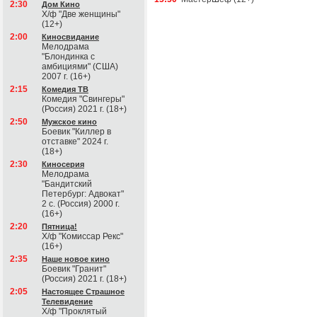
2:30
Дом Кино
Х/ф "Две женщины"
(12+)
2:00
Киносвидание
Мелодрама
"Блондинка с
амбициями" (США)
2007 г. (16+)
2:15
Комедия ТВ
Комедия "Свингеры"
(Россия) 2021 г. (18+)
2:50
Мужское кино
Боевик "Киллер в
отставке" 2024 г.
(18+)
2:30
Киносерия
Мелодрама
"Бандитский
Петербург: Адвокат"
2 с. (Россия) 2000 г.
(16+)
2:20
Пятница!
Х/ф "Комиссар Рекс"
(16+)
2:35
Наше новое кино
Боевик "Гранит"
(Россия) 2021 г. (18+)
2:05
Настоящее Страшное
Телевидение
Х/ф "Проклятый