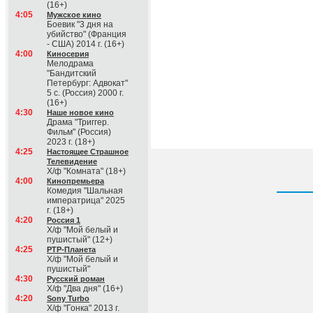
(16+)
4:05
Мужское кино
Боевик "3 дня на
убийство" (Франция
- США) 2014 г. (16+)
4:00
Киносерия
Мелодрама
"Бандитский
Петербург: Адвокат"
5 с. (Россия) 2000 г.
(16+)
4:30
Наше новое кино
Драма "Триггер.
Фильм" (Россия)
2023 г. (18+)
4:25
Настоящее Страшное
Телевидение
Х/ф "Комната" (18+)
4:00
Кинопремьера
Комедия "Шальная
императрица" 2025
г. (18+)
4:20
Россия 1
Х/ф "Мой белый и
пушистый" (12+)
4:25
РТР-Планета
Х/ф "Мой белый и
пушистый"
4:30
Русский роман
Х/ф "Два дня" (16+)
4:20
Sony Turbo
Х/ф "Гонка" 2013 г.