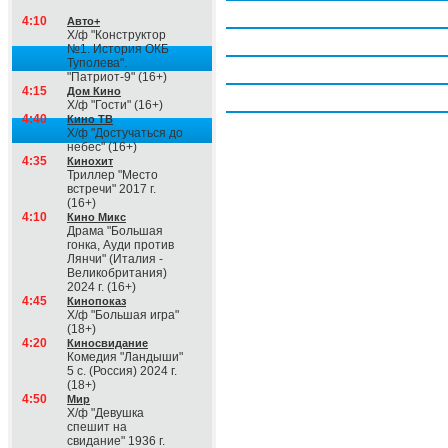
Четверг, 6 августа
4:10
Авто+
Х/ф "Конструктор
Пятница, 7 августа
№1. История ОКБ
Туполева".
Суббота, 8 августа
"Патриот-9" (16+)
4:15
Дом Кино
Воскресение, 9 августа
Х/ф "Гости" (16+)
4:40
Кино ТВ
Х/ф "Достучаться до
небес" (16+)
4:35
Кинохит
Триллер "Место
встречи" 2017 г.
(16+)
4:10
Кино Микс
Драма "Большая
гонка, Ауди против
Лянчи" (Италия -
Великобритания)
2024 г. (16+)
4:45
Кинопоказ
Х/ф "Большая игра"
(18+)
4:20
Киносвидание
Комедия "Ландыши"
5 с. (Россия) 2024 г.
(18+)
4:50
Мир
Х/ф "Девушка
спешит на
свидание" 1936 г.