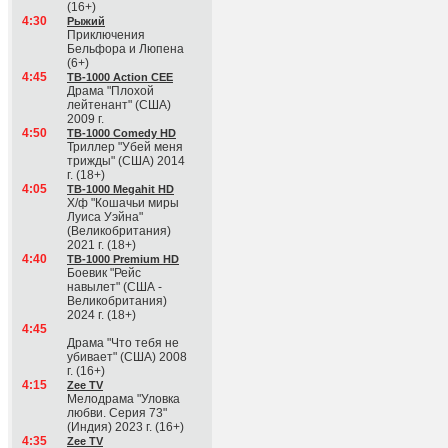
(16+)
4:30
Рыжий
Приключения
Бельфора и Люпена
(6+)
4:45
ТВ-1000 Action CEE
Драма "Плохой
лейтенант" (США)
2009 г.
4:50
ТВ-1000 Comedy HD
Триллер "Убей меня
трижды" (США) 2014
г. (18+)
4:05
ТВ-1000 Megahit HD
Х/ф "Кошачьи миры
Луиса Уэйна"
(Великобритания)
2021 г. (18+)
4:40
ТВ-1000 Premium HD
Боевик "Рейс
навылет" (США -
Великобритания)
2024 г. (18+)
4:45
Драма "Что тебя не
убивает" (США) 2008
г. (16+)
4:15
Zee TV
Мелодрама "Уловка
любви. Серия 73"
(Индия) 2023 г. (16+)
4:35
Zee TV