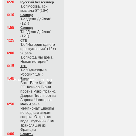
4:20
Русский бестселлер
Т/с "Москва. Три
вокзала-8" (16+)
4:10
Солнце
Т/с "Дело Дойлов"
(12+)
4:55
Солнце
Т/с "Дело Дойлов"
(12+)
4:25
СТБ
Т/с "История одного
преступления" (12+)
4:00
Super+
Т/с "Когда мы дома.
Новая история"
4:15
ТНТ
Т/с "Однажды в
России" (16+)
4:45
Боец
СЕЙЧАС В ЭФИРЕ: СПОРТ
Бокс. Bare Knuckle
FC. Коннор Тирни
против Рико Франко.
Даррен Тилл против
Аарона Чалмерса.
4:50
Матч Арена
Чемпионат Европы
по водным видам
спорта. Открытая
вода. Мужчины 3 км.
Трансляция из
Франции
4:00
Спорт 2