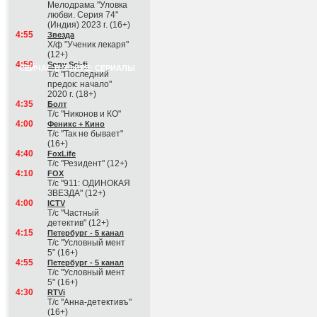
Мелодрама "Уловка
любви. Серия 74"
(Индия) 2023 г. (16+)
4:55
Звезда
Х/ф "Ученик лекаря"
(12+)
4:50
Sony Sci-fi
СЕЙЧАС В ЭФИРЕ: СЕРИАЛЫ
Т/с "Последний
предок: начало"
2020 г. (18+)
4:35
Болт
Т/с "Никонов и КО"
4:00
Феникс + Кино
Т/с "Так не бывает"
(16+)
4:40
FoxLife
Т/с "Резидент" (12+)
4:10
FOX
Т/с "911: ОДИНОКАЯ
ЗВЕЗДА" (12+)
4:00
ICTV
Т/с "Частный
детектив" (12+)
4:15
Петербург - 5 канал
Т/с "Условный мент
5" (16+)
4:55
Петербург - 5 канал
Т/с "Условный мент
5" (16+)
4:30
RTVi
Т/с "Анна-детективъ"
(16+)