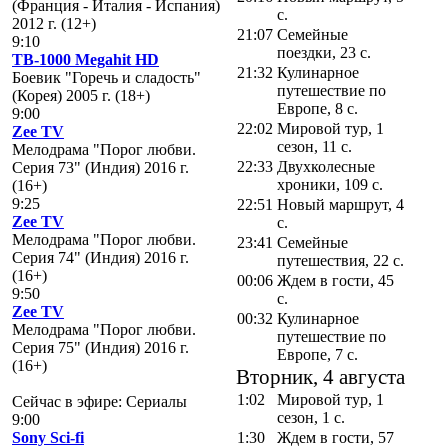
(Франция - Италия - Испания)
с.
2012 г. (12+)
21:07
Семейные
9:10
поездки, 23 с.
ТВ-1000 Megahit HD
21:32
Кулинарное
Боевик "Горечь и сладость"
путешествие по
(Корея) 2005 г. (18+)
Европе, 8 с.
9:00
22:02
Мировой тур, 1
Zee TV
сезон, 11 с.
Мелодрама "Порог любви.
22:33
Двухколесные
Серия 73" (Индия) 2016 г.
хроники, 109 с.
(16+)
9:25
22:51
Новый маршрут, 4
Zee TV
с.
Мелодрама "Порог любви.
23:41
Семейные
Серия 74" (Индия) 2016 г.
путешествия, 22 с.
(16+)
00:06
Ждем в гости, 45
9:50
с.
Zee TV
00:32
Кулинарное
Мелодрама "Порог любви.
путешествие по
Серия 75" (Индия) 2016 г.
Европе, 7 с.
(16+)
Вторник, 4 августа
1:02
Мировой тур, 1
Сейчас в эфире: Сериалы
сезон, 1 с.
9:00
Sony Sci-fi
1:30
Ждем в гости, 57