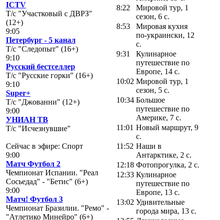
ICTV
8:22
Мировой тур, 1
Т/с "Участковый с ДВРЗ"
сезон, 6 с.
(12+)
8:53
Мировая кухня
9:05
по-украински, 12
Петербург - 5 канал
с.
Т/с "Следопыт" (16+)
9:31
Кулинарное
9:10
путешествие по
Русский бестселлер
Европе, 14 с.
Т/с "Русские горки" (16+)
10:02
Мировой тур, 1
9:10
сезон, 5 с.
Super+
10:34
Большое
Т/с "Джованни" (12+)
путешествие по
9:00
Америке, 7 с.
УНИАН ТВ
11:01
Новый маршрут, 9
Т/с "Исчезнувшие"
с.
Сейчас в эфире: Спорт
11:52
Наши в
9:00
Антарктике, 2 с.
Матч Футбол 2
12:18
Фотопрогулка, 2 с.
Чемпионат Испании. "Реал
12:33
Кулинарное
Сосьедад" - "Бетис" (6+)
путешествие по
9:00
Европе, 13 с.
Матч! Футбол 3
13:02
Удивительные
Чемпионат Бразилии. "Ремо" -
города мира, 13 с.
"Атлетико Минейро" (6+)