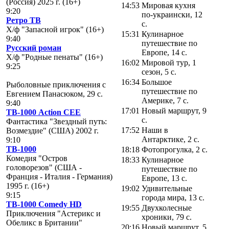
(Россия) 2025 г. (16+)
14:53
Мировая кухня
9:20
по-украински, 12
Ретро ТВ
с.
Х/ф "Запасной игрок" (16+)
15:31
Кулинарное
9:40
путешествие по
Русский роман
Европе, 14 с.
Х/ф "Родные пенаты" (16+)
16:02
Мировой тур, 1
9:25
сезон, 5 с.
16:34
Большое
Рыболовные приключения с
путешествие по
Евгением Панасюком, 29 с.
Америке, 7 с.
9:40
17:01
Новый маршрут, 9
ТВ-1000 Action CEE
с.
Фантастика "Звездный путь:
17:52
Наши в
Возмездие" (США) 2002 г.
Антарктике, 2 с.
9:10
ТВ-1000
18:18
Фотопрогулка, 2 с.
Комедия "Остров
18:33
Кулинарное
головорезов" (США -
путешествие по
Франция - Италия - Германия)
Европе, 13 с.
1995 г. (16+)
19:02
Удивительные
9:15
города мира, 13 с.
ТВ-1000 Comedy HD
19:55
Двухколесные
Приключения "Астерикс и
хроники, 79 с.
Обеликс в Британии"
20:16
Новый маршрут, 5