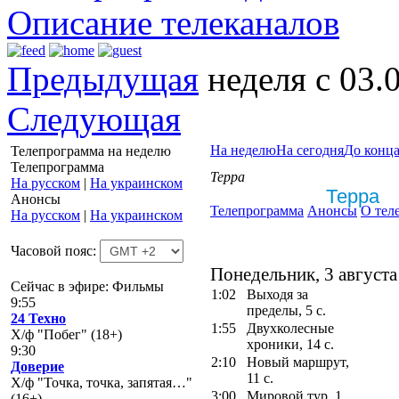
Описание телеканалов
Предыдущая
неделя с 03.
Следующая
На неделю
На сегодня
До конца
Телепрограмма на неделю
Телепрограмма
Терра
На русском
|
На украинском
Терра
Анонсы
Телепрограмма
Анонсы
О тел
На русском
|
На украинском
Часовой пояс:
Понедельник, 3 августа
Сейчас в эфире: Фильмы
1:02
Выходя за
9:55
пределы, 5 с.
24 Техно
1:55
Двухколесные
Х/ф "Побег" (18+)
хроники, 14 с.
9:30
2:10
Новый маршрут,
Доверие
11 с.
Х/ф "Точка, точка, запятая…"
3:00
Мировой тур, 1
(16+)