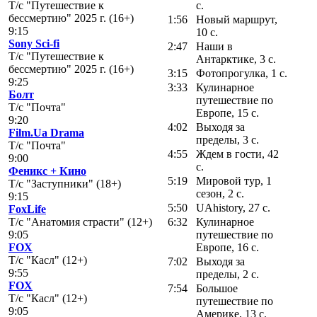
Т/с "Путешествие к
с.
бессмертию" 2025 г. (16+)
1:56
Новый маршрут,
9:15
10 с.
Sony Sci-fi
2:47
Наши в
Т/с "Путешествие к
Антарктике, 3 с.
бессмертию" 2025 г. (16+)
3:15
Фотопрогулка, 1 с.
9:25
3:33
Кулинарное
Болт
путешествие по
Т/с "Почта"
Европе, 15 с.
9:20
4:02
Выходя за
Film.Ua Drama
пределы, 3 с.
Т/с "Почта"
4:55
Ждем в гости, 42
9:00
с.
Феникс + Кино
5:19
Мировой тур, 1
Т/с "Заступники" (18+)
сезон, 2 с.
9:15
5:50
UAhistory, 27 с.
FoxLife
Т/с "Анатомия страсти" (12+)
6:32
Кулинарное
9:05
путешествие по
FOX
Европе, 16 с.
Т/с "Касл" (12+)
7:02
Выходя за
9:55
пределы, 2 с.
FOX
7:54
Большое
Т/с "Касл" (12+)
путешествие по
9:05
Америке, 13 с.