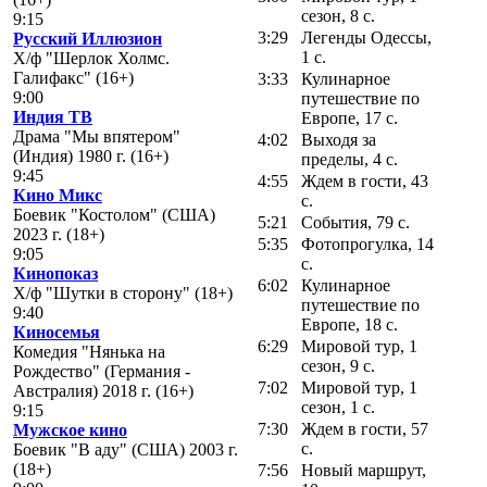
сезон, 8 с.
9:15
3:29
Легенды Одессы,
Русский Иллюзион
1 с.
Х/ф "Шерлок Холмс.
Галифакс" (16+)
3:33
Кулинарное
9:00
путешествие по
Индия ТВ
Европе, 17 с.
Драма "Мы впятером"
4:02
Выходя за
(Индия) 1980 г. (16+)
пределы, 4 с.
9:45
4:55
Ждем в гости, 43
Кино Микс
с.
Боевик "Костолом" (США)
5:21
События, 79 с.
2023 г. (18+)
5:35
Фотопрогулка, 14
9:05
с.
Кинопоказ
6:02
Кулинарное
Х/ф "Шутки в сторону" (18+)
путешествие по
9:40
Европе, 18 с.
Киносемья
6:29
Мировой тур, 1
Комедия "Нянька на
сезон, 9 с.
Рождество" (Германия -
7:02
Мировой тур, 1
Австралия) 2018 г. (16+)
сезон, 1 с.
9:15
7:30
Ждем в гости, 57
Мужское кино
с.
Боевик "В аду" (США) 2003 г.
(18+)
7:56
Новый маршрут,