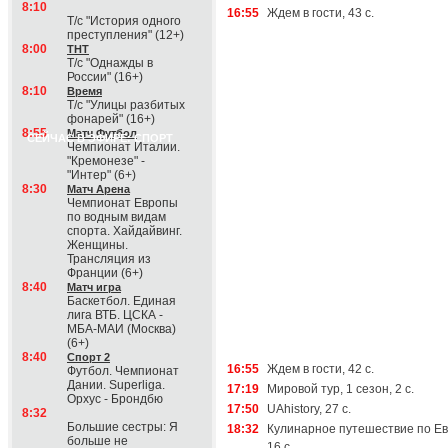
8:10
16:55
Ждем в гости, 43 с.
Т/с "История одного
преступления" (12+)
8:00
ТНТ
Т/с "Однажды в
России" (16+)
8:10
Время
Т/с "Улицы разбитых
фонарей" (16+)
8:55
Матч Футбол
СЕЙЧАС В ЭФИРЕ: СПОРТ
Чемпионат Италии.
"Кремонезе" -
"Интер" (6+)
8:30
Матч Арена
Чемпионат Европы
по водным видам
спорта. Хайдайвинг.
Женщины.
Трансляция из
Франции (6+)
8:40
Матч игра
Баскетбол. Единая
лига ВТБ. ЦСКА -
МБА-МАИ (Москва)
(6+)
8:40
Спорт 2
16:55
Ждем в гости, 42 с.
Футбол. Чемпионат
Дании. Superliga.
17:19
Мировой тур, 1 сезон, 2 с.
Орхус - Брондбю
17:50
UAhistory, 27 с.
8:32
Большие сестры: Я
18:32
Кулинарное путешествие по Ев
больше не
16 с.