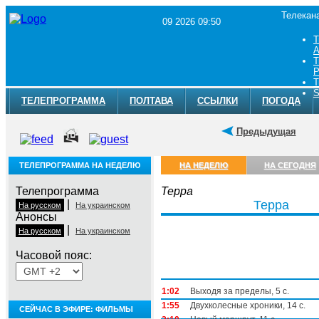
Телекан
09 2026 09:50
Т
A
Т
Р
Т
S
ТЕЛЕПРОГРАММА
ПОЛТАВА
ССЫЛКИ
ПОГОДА
Предыдущая
ТЕЛЕПРОГРАММА НА НЕДЕЛЮ
НА НЕДЕЛЮ
НА СЕГОДНЯ
Телепрограмма
Терра
|
Терра
На русском
На украинском
Анонсы
|
На русском
На украинском
Часовой пояс:
Понедельник, 3 августа
1:02
Выходя за пределы, 5 с.
1:55
Двухколесные хроники, 14 с.
СЕЙЧАС В ЭФИРЕ: ФИЛЬМЫ