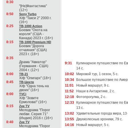
8:30
"[Не]Фантастика"
(12+)
8:50
Sony Turbo
Х/ф "Такси 2" 2000 г.
(16+)
8:25
ТВ-1000 Action
Боевик "Охота на
короля" (США -
Канада) 2023 г. (16+)
8:15
ТВ-1000 Premium HD
Боевик "Дорога
отчаяния" (США)
2023 г. (18+)
8:35
Драма "Авиатор"
9:31
Кулинарное путешествие по Ев
(Германия - США)
14 с.
2004 г. (12+)
8:00
10:02
Мировой тур, 1 сезон, 5 с.
ТВ-21
Х/ф "Олигарх" (18+)
10:34
Большое путешествие по Америк
8:45
ТВ-Центр
11:01
Новый маршрут, 9 с.
Х/ф "Одна тень на
двоих" (16+)
11:52
Наши в Антарктике, 2 с.
8:00
TVCi
12:18
Фотопрогулка, 2 с.
Х/ф "Зовите
Ермолова!" (16+)
12:33
Кулинарное путешествие по Ев
8:15
Zee TV
13 с.
Мелодрама "Порог
13:02
Удивительные города мира, 13 
любви. Серия 71"
(Индия) 2016 г. (16+)
13:55
Двухколесные хроники, 79 с.
8:40
Zee TV
14:16
Новый маршрут, 5 с.
Мелодрама "Порог