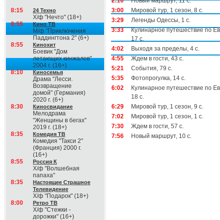
2:10
Новый маршрут, 11 с.
8:15
3:00
Мировой тур, 1 сезон, 8 с.
24 Техно
Х/ф "Нечто" (18+)
3:29
Легенды Одессы, 1 с.
8:55
Кино ТВ
3:33
Кулинарное путешествие по Ев
М/ф "Приключения
Паддингтона 2" (6+)
17 с.
8:55
Кинохит
4:02
Выходя за пределы, 4 с.
Боевик "Дом
летающих кинжалов"
4:55
Ждем в гости, 43 с.
2004 г. (16+)
5:21
События, 79 с.
8:10
Киносемья
5:35
Фотопрогулка, 14 с.
Драма "Лесси.
Возвращение
6:02
Кулинарное путешествие по Ев
домой" (Германия)
18 с.
2020 г. (6+)
8:30
6:29
Мировой тур, 1 сезон, 9 с.
Киносвидание
Мелодрама
7:02
Мировой тур, 1 сезон, 1 с.
"Женщины в бегах"
7:30
Ждем в гости, 57 с.
2019 г. (18+)
8:35
Комедия ТВ
7:56
Новый маршрут, 10 с.
Комедия "Такси 2"
(Франция) 2000 г.
(16+)
8:55
Россия К
Х/ф "Волшебная
папаха"
8:35
Настоящее Страшное
Телевидение
Х/ф "Подарок" (18+)
8:00
Ретро ТВ
Х/ф "Стежки -
дорожки" (16+)