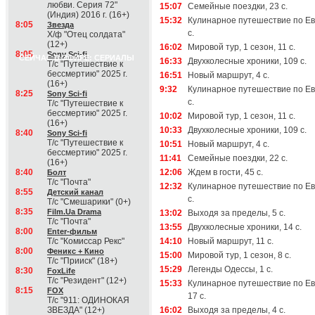
любви. Серия 72"
15:07
Семейные поездки, 23 с.
(Индия) 2016 г. (16+)
15:32
Кулинарное путешествие по Ев
8:05
Звезда
с.
Х/ф "Отец солдата"
(12+)
16:02
Мировой тур, 1 сезон, 11 с.
8:05
Sony Sci-fi
СЕЙЧАС В ЭФИРЕ: СЕРИАЛЫ
16:33
Двухколесные хроники, 109 с.
Т/с "Путешествие к
бессмертию" 2025 г.
16:51
Новый маршрут, 4 с.
(16+)
9:32
Кулинарное путешествие по Ев
8:25
Sony Sci-fi
с.
Т/с "Путешествие к
бессмертию" 2025 г.
10:02
Мировой тур, 1 сезон, 11 с.
(16+)
10:33
Двухколесные хроники, 109 с.
8:40
Sony Sci-fi
Т/с "Путешествие к
10:51
Новый маршрут, 4 с.
бессмертию" 2025 г.
11:41
Семейные поездки, 22 с.
(16+)
8:40
12:06
Ждем в гости, 45 с.
Болт
Т/с "Почта"
12:32
Кулинарное путешествие по Ев
8:55
Детский канал
с.
Т/с "Смешарики" (0+)
8:35
Film.Ua Drama
13:02
Выходя за пределы, 5 с.
Т/с "Почта"
13:55
Двухколесные хроники, 14 с.
8:00
Enter-фильм
Т/с "Комиссар Рекс"
14:10
Новый маршрут, 11 с.
8:00
Феникс + Кино
15:00
Мировой тур, 1 сезон, 8 с.
Т/с "Прииск" (18+)
15:29
Легенды Одессы, 1 с.
8:30
FoxLife
Т/с "Резидент" (12+)
15:33
Кулинарное путешествие по Ев
8:15
FOX
17 с.
Т/с "911: ОДИНОКАЯ
ЗВЕЗДА" (12+)
16:02
Выходя за пределы, 4 с.