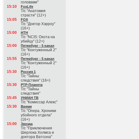
головами"
15:10
FoxLife
Т/с "Анатомия
страсти" (12+)
15:05
FOX
Т/с "Доктор Хэрроу"
(16+)
15:00
НТН
Т/с "NCIS: Охота на
убийцу" (12+)
15:00
Петербург - 5 канал
Т/с "Контуженный 2"
(16+)
15:55
Петербург - 5 канал
Т/с "Контуженный 2"
(16+)
15:30
Россия 1
Т/с "Тайны
следствия" (16+)
15:30
РТР-Планета
Т/с "Тайны
следствия"
15:45
УНИАН ТВ
Т/с "Комиссар Алекс"
15:30
Время
Т/с "Опера. Хроники
убойного отдела"
(16+)
15:00
Звезда
Т/с "Приключения
Шерлока Холмса и
доктора Ватсона"