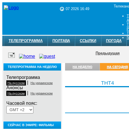
Телекан
07 2026 16:49
Т
A
Т
Р
Т
S
ТЕЛЕПРОГРАММА
ПОЛТАВА
ССЫЛКИ
ПОГОДА
Предыдущая
ТЕЛЕПРОГРАММА НА НЕДЕЛЮ
НА НЕДЕЛЮ
НА СЕГОДНЯ
Телепрограмма
|
ТНТ4
На русском
На украинском
Анонсы
|
На русском
На украинском
Часовой пояс:
Пятница, 7 августа
СЕЙЧАС В ЭФИРЕ: ФИЛЬМЫ