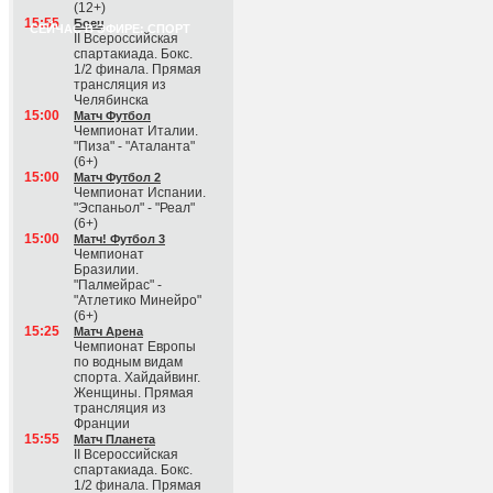
(12+)
15:55
Боец
СЕЙЧАС В ЭФИРЕ: СПОРТ
II Всероссийская
спартакиада. Бокс.
1/2 финала. Прямая
трансляция из
Челябинска
15:00
Матч Футбол
Чемпионат Италии.
"Пиза" - "Аталанта"
(6+)
15:00
Матч Футбол 2
Чемпионат Испании.
"Эспаньол" - "Реал"
(6+)
15:00
Матч! Футбол 3
Чемпионат
Бразилии.
"Палмейрас" -
"Атлетико Минейро"
(6+)
15:25
Матч Арена
Чемпионат Европы
по водным видам
спорта. Хайдайвинг.
Женщины. Прямая
трансляция из
Франции
15:55
Матч Планета
II Всероссийская
спартакиада. Бокс.
1/2 финала. Прямая