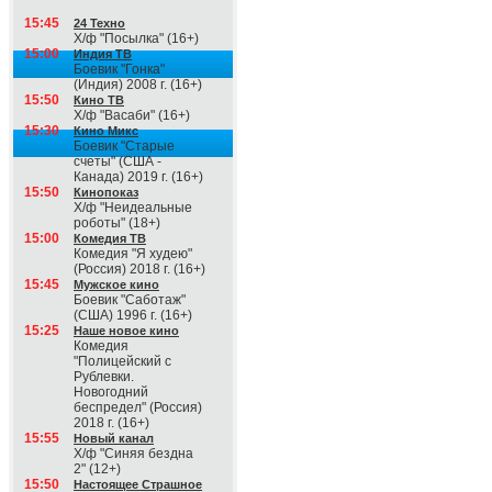
15:45
24 Техно
Х/ф "Посылка" (16+)
15:00
Индия ТВ
Боевик "Гонка"
(Индия) 2008 г. (16+)
15:50
Кино ТВ
Х/ф "Васаби" (16+)
15:30
Кино Микс
Боевик "Старые
счеты" (США -
Канада) 2019 г. (16+)
15:50
Кинопоказ
Х/ф "Неидеальные
роботы" (18+)
15:00
Комедия ТВ
Комедия "Я худею"
(Россия) 2018 г. (16+)
15:45
Мужское кино
Боевик "Саботаж"
(США) 1996 г. (16+)
15:25
Наше новое кино
Комедия
"Полицейский с
Рублевки.
Новогодний
беспредел" (Россия)
2018 г. (16+)
15:55
Новый канал
Х/ф "Синяя бездна
2" (12+)
15:50
Настоящее Страшное