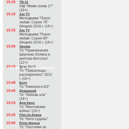
15:20
ТВ-21
Х/ф "Маме снова 17"
(18+)
15:10
Zee TV
Мелодрама "Порог
любви. Серия 79"
(Индия) 2016 г. (16+)
15:35
Zee TV
Мелодрама "Порог
любви. Серия 80"
(Индия) 2016 г. (16+)
15:00
Звезда
Т/с "Приключения
Шерлока Холмса и
доктора Ватсона"
(12+)
15:40
Sony Sci-fi
СЕЙЧАС В ЭФИРЕ: СЕРИАЛЫ
Т/с "Пришельцы:
рассекречено" 2012
г. (16+)
15:40
Болт
Т/с "Никонов и КО"
15:45
Домашний
Т/с "Любовь зла"
(16+)
15:10
Дом Кино
Т/с "Ментовские
войны" (16+)
15:25
Film.Ua Drama
Т/с "Нити судьбы"
15:00
Enter-фильм
Т/с "Охотники за