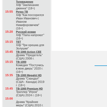
Телевидение
Х/ф "Заклинание
джинна" (18+)
15:55
Ретро ТВ
Х/ф "Как поссорился
Иван Иванович с
Иваном
Никифоровичем"
(16+)
15:20
Русский роман
Х/ф "Папа напрокат"
(16+)
15:15
ТЕТ
Х/ф "Три орешка для
Золушки"
15:45
ТВ-1000 Action CEE
Драма "Предатель"
(США) 2008 г.
15:15
ТВ-1000
Комедия "Постучись
в мою дверь" 2020 г.
(16+)
15:35
ТВ-1000 Megahit HD
Драма "Скандал"
(США - Канада) 2019
г. (18+)
15:45
ТВ-1000 Premium HD
Триллер "Игрок"
(США) 2024 г. (18+)
15:00
Драма "Крайние
меры" (США) 2010 г.