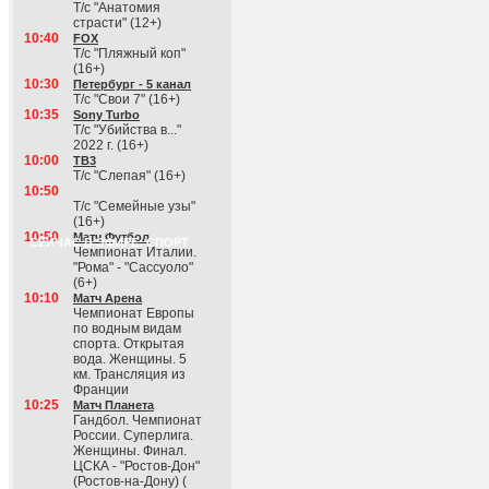
Т/с "Анатомия
страсти" (12+)
10:40
FOX
Т/с "Пляжный коп"
(16+)
10:30
Петербург - 5 канал
Т/с "Свои 7" (16+)
10:35
Sony Turbo
Т/с "Убийства в..."
2022 г. (16+)
10:00
ТВ3
Т/с "Слепая" (16+)
10:50
Т/с "Семейные узы"
(16+)
10:50
Матч Футбол
СЕЙЧАС В ЭФИРЕ: СПОРТ
Чемпионат Италии.
"Рома" - "Сассуоло"
(6+)
10:10
Матч Арена
Чемпионат Европы
по водным видам
спорта. Открытая
вода. Женщины. 5
км. Трансляция из
Франции
10:25
Матч Планета
Гандбол. Чемпионат
России. Суперлига.
Женщины. Финал.
ЦСКА - "Ростов-Дон"
(Ростов-на-Дону) (