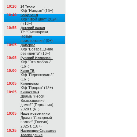
10:20
24 Техно
Х/ф "Ниндзя" (16+)
10:40
Sony Sci-fi
Х/ф "Твой цвет" 2024
г. (16+)
10:55
Детский канал
Т/с "Смешарики.
Новые
приключения" (0+)
10:05
Доверие
Х/ф "Возвращение
резидента" (16+)
10:05
Русский Иллюзион
Х/ф "Эта любовь"
(16+)
10:00
Кино ТВ
Х/ф "Перевозчик 3"
(16+)
10:05
Кинопоказ
Х/ф "Пророк" (18+)
10:05
Киносемья
Драма "Лесси.
Возвращение
домой" (Германия)
2020 г. (6+)
10:05
Наше новое кино
Драма "Северный
полюс" (Россия)
2025 г. (16+)
10:25
Настоящее Страшное
Телевидение