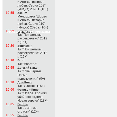
и Анокхи: история
любви. Серия 109"
(Индия) 2020 г. (16+)
10:55
Zee TV
Мелодрама "Шорья
и Анокхи: история
любви. Серия 110"
(Индия) 2020 г. (16+)
10:00
Sony Sci-fi
СЕЙЧАС В ЭФИРЕ: СЕРИАЛЫ
Т/с "Пришельцы:
рассекречено" 2012
г. (16+)
10:20
Sony Sci-fi
Т/с "Пришельцы:
рассекречено" 2012
г. (16+)
10:10
Болт
Т/с "Маэстро"
10:55
Детский канал
Т/с "Смешарики.
Новые
приключения" (0+)
10:20
Дом Кино
Т/с "Участок" (16+)
10:00
Феникс + Кино
Т/с "Опера. Хроники
убойного отдела.
Новая версия" (18+)
10:05
FoxLife
Т/с "Анатомия
страсти" (12+)
10:55
FoxLife