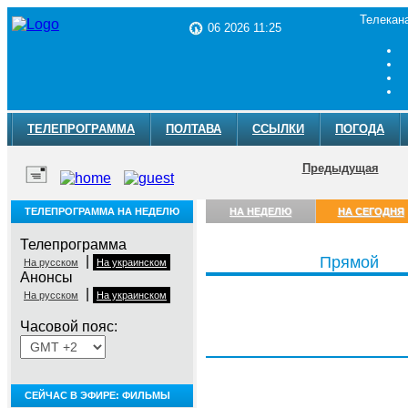
Телекан
06 2026 11:25
ТЕЛЕПРОГРАММА
ПОЛТАВА
ССЫЛКИ
ПОГОДА
Предыдущая
ТЕЛЕПРОГРАММА НА НЕДЕЛЮ
НА НЕДЕЛЮ
НА СЕГОДНЯ
Телепрограмма
|
Прямой
На русском
На украинском
Анонсы
|
На русском
На украинском
Часовой пояс:
Четверг, 6 августа
СЕЙЧАС В ЭФИРЕ: ФИЛЬМЫ