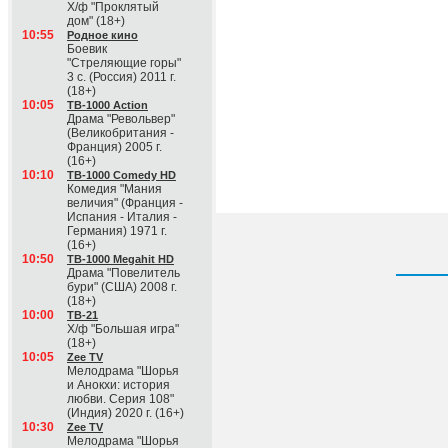
Х/ф "Проклятый
дом" (18+)
10:55
Родное кино
Боевик
"Стреляющие горы"
3 с. (Россия) 2011 г.
(18+)
10:05
ТВ-1000 Action
Драма "Револьвер"
(Великобритания -
Франция) 2005 г.
(16+)
10:10
ТВ-1000 Comedy HD
Комедия "Мания
величия" (Франция -
Испания - Италия -
Германия) 1971 г.
(16+)
10:50
ТВ-1000 Megahit HD
Драма "Повелитель
бури" (США) 2008 г.
(18+)
10:00
ТВ-21
Х/ф "Большая игра"
(18+)
10:05
Zee TV
Мелодрама "Шорья
и Анокхи: история
любви. Серия 108"
(Индия) 2020 г. (16+)
10:30
Zee TV
Мелодрама "Шорья