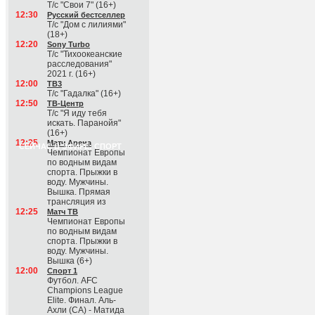
Т/с "Свои 7" (16+)
12:30
Русский бестселлер
Т/с "Дом с лилиями"
(18+)
12:20
Sony Turbo
Т/с "Тихоокеанские
расследования"
2021 г. (16+)
12:00
ТВ3
Т/с "Гадалка" (16+)
12:50
ТВ-Центр
Т/с "Я иду тебя
искать. Паранойя"
(16+)
12:25
Матч Арена
СЕЙЧАС В ЭФИРЕ: СПОРТ
Чемпионат Европы
по водным видам
спорта. Прыжки в
воду. Мужчины.
Вышка. Прямая
трансляция из
12:25
Матч ТВ
Чемпионат Европы
по водным видам
спорта. Прыжки в
воду. Мужчины.
Вышка (6+)
12:00
Спорт 1
Футбол. AFC
Champions League
Elite. Финал. Аль-
Ахли (СА) - Матида