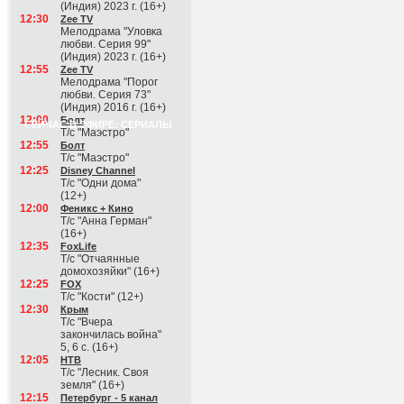
(Индия) 2023 г. (16+)
12:30
Zee TV
Мелодрама "Уловка
любви. Серия 99"
(Индия) 2023 г. (16+)
12:55
Zee TV
Мелодрама "Порог
любви. Серия 73"
(Индия) 2016 г. (16+)
12:00
Болт
СЕЙЧАС В ЭФИРЕ: СЕРИАЛЫ
Т/с "Маэстро"
12:55
Болт
Т/с "Маэстро"
12:25
Disney Channel
Т/с "Одни дома"
(12+)
12:00
Феникс + Кино
Т/с "Анна Герман"
(16+)
12:35
FoxLife
Т/с "Отчаянные
домохозяйки" (16+)
12:25
FOX
Т/с "Кости" (12+)
12:30
Крым
Т/с "Вчера
закончилась война"
5, 6 с. (16+)
12:05
НТВ
Т/с "Лесник. Своя
земля" (16+)
12:15
Петербург - 5 канал