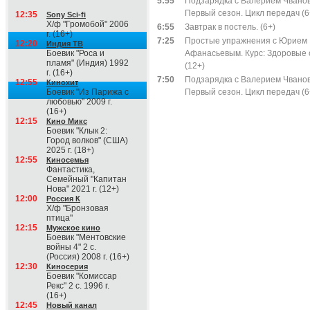
5:55
Подзарядка с Валерием Чвано
Первый сезон. Цикл передач (6
12:35
Sony Sci-fi
Х/ф "Громобой" 2006
6:55
Завтрак в постель. (6+)
г. (16+)
7:25
Простые упражнения с Юрием
12:20
Индия ТВ
Боевик "Роса и
Афанасьевым. Курс: Здоровые 
пламя" (Индия) 1992
(12+)
г. (16+)
7:50
Подзарядка с Валерием Чвано
12:55
Кинохит
Боевик "Из Парижа с
Первый сезон. Цикл передач (6
любовью" 2009 г.
(16+)
12:15
Кино Микс
Боевик "Клык 2:
Город волков" (США)
2025 г. (18+)
12:55
Киносемья
Фантастика,
Семейный "Капитан
Нова" 2021 г. (12+)
12:00
Россия К
Х/ф "Бронзовая
птица"
12:15
Мужское кино
Боевик "Ментовские
войны 4" 2 с.
(Россия) 2008 г. (16+)
12:30
Киносерия
Боевик "Комиссар
Рекс" 2 с. 1996 г.
(16+)
12:45
Новый канал