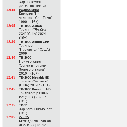
Х/ф "Покемон:
Детектив Пикача"
12:45
Родное кино
Комедия "Наш
человек в Сан-Ремо"
1990 г. (16+)
12:05
ТВ-1000 Action
Триллер "Ячейка
234" (США) 2024 г.
(16+)
12:30
ТВ-1000 Action CEE
Триллер
"Проклятая" (США)
2009 г.
12:40
ТВ-1000
Приключения
"Эспен в поисках
Золотого замка"
2019 г. (16+)
12:45
ТВ-1000 Megahit HD
Триллер "Мотель"
(США) 2014 г. (18+)
12:45
ТВ-1000 Premium HD
Триллер "Грязный
юг" (США) 2023 г.
(18+)
12:35
ТВ-21
Х/ф "Игры шпионов"
(18+)
12:05
Zee TV
Мелодрама "Уловка
любви. Серия 98"