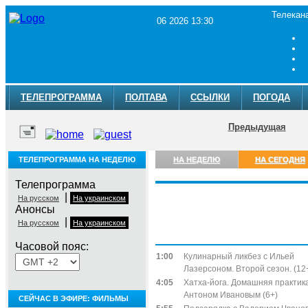
Телекан
06 2026 13:30
ТЕЛЕПРОГРАММА
ПОЛТАВА
ССЫЛКИ
ПОГОДА
Предыдущая
ТЕЛЕПРОГРАММА НА НЕДЕЛЮ
НА НЕДЕЛЮ
НА СЕГОДНЯ
Телепрограмма
|
На русском
На украинском
Анонсы
|
На русском
На украинском
Четверг, 6 августа
Часовой пояс:
1:00
Кулинарный ликбез с Ильей
Лазерсоном. Второй сезон. (12
4:05
Хатха-йога. Домашняя практика
Антоном Ивановым (6+)
СЕЙЧАС В ЭФИРЕ: ФИЛЬМЫ