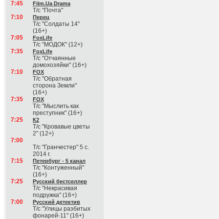
7:45
Film.Ua Drama
Т/с "Почта"
7:10
Перец
Т/с "Солдаты 14"
(16+)
7:05
FoxLife
Т/с "МОДОК" (12+)
7:35
FoxLife
Т/с "Отчаянные
домохозяйки" (16+)
7:10
FOX
Т/с "Обратная
сторона Земли"
(16+)
7:35
FOX
Т/с "Мыслить как
преступник" (16+)
7:25
К2
Т/с "Кровавые цветы
2" (12+)
7:00
Т/с "Гранчестер" 5 с.
2014 г.
7:15
Петербург - 5 канал
Т/с "Контуженный"
(16+)
7:25
Русский бестселлер
Т/с "Некрасивая
подружка" (16+)
7:00
Русский детектив
Т/с "Улицы разбитых
фонарей-11" (16+)