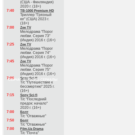
(США - Финляндия)
2020 г. (18+)
7:40
ТВ-1000 Premium HD
Триллер "Грязный
юг" (США) 2023 г.
(18+)
7:00
Zee TV
Мелодрама "Порог
любви. Серия 73"
(Индия) 2016 г. (16+)
7:25
Zee TV
Мелодрама "Порог
любви. Серия 74"
(Индия) 2016 г. (16+)
7:45
Zee TV
Мелодрама "Порог
любви. Серия 75"
(Индия) 2016 г. (16+)
7:00
Sony Sci-fi
СЕЙЧАС В ЭФИРЕ: СЕРИАЛЫ
Т/с "Путешествие к
бессмертию" 2025 г.
(16+)
7:15
Sony Sci-fi
Т/с "Последний
предок: начало"
2020 г. (16+)
7:00
Болт
Т/с "Отважные"
7:50
Болт
Т/с "Отважные"
7:00
Film.Ua Drama
Т/с "Почта"