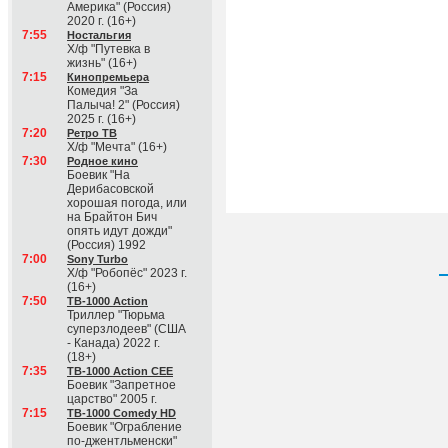
Америка" (Россия)
2020 г. (16+)
7:55
Ностальгия
Х/ф "Путевка в
жизнь" (16+)
7:15
Кинопремьера
Комедия "За
Палыча! 2" (Россия)
2025 г. (16+)
7:20
Ретро ТВ
Х/ф "Мечта" (16+)
7:30
Родное кино
Боевик "На
Дерибасовской
хорошая погода, или
на Брайтон Бич
опять идут дожди"
(Россия) 1992
7:00
Sony Turbo
Х/ф "Робопёс" 2023 г.
(16+)
7:50
ТВ-1000 Action
Триллер "Тюрьма
суперзлодеев" (США
- Канада) 2022 г.
(18+)
7:35
ТВ-1000 Action CEE
Боевик "Запретное
царство" 2005 г.
7:15
ТВ-1000 Comedy HD
Боевик "Ограбление
по-джентльменски"