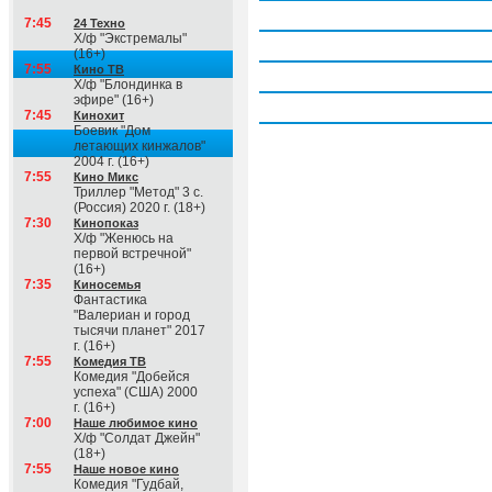
Четверг, 6 августа
7:45
24 Техно
Х/ф "Экстремалы"
Пятница, 7 августа
(16+)
7:55
Кино ТВ
Суббота, 8 августа
Х/ф "Блондинка в
эфире" (16+)
Воскресение, 9 августа
7:45
Кинохит
Боевик "Дом
летающих кинжалов"
2004 г. (16+)
7:55
Кино Микс
Триллер "Метод" 3 с.
(Россия) 2020 г. (18+)
7:30
Кинопоказ
Х/ф "Женюсь на
первой встречной"
(16+)
7:35
Киносемья
Фантастика
"Валериан и город
тысячи планет" 2017
г. (16+)
7:55
Комедия ТВ
Комедия "Добейся
успеха" (США) 2000
г. (16+)
7:00
Наше любимое кино
Х/ф "Солдат Джейн"
(18+)
7:55
Наше новое кино
Комедия "Гудбай,