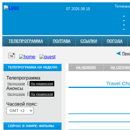
Телекан
07 2026 08:18
ТЕЛЕПРОГРАММА
ПОЛТАВА
ССЫЛКИ
ПОГОДА
Пре
ТЕЛЕПРОГРАММА НА НЕДЕЛЮ
НА НЕДЕЛЮ
НА СЕГОДН
Телепрограмма
|
Travel Ch
На русском
На украинском
Анонсы
|
На русском
На украинском
Часовой пояс:
Понедельник, 3 августа
Вторник, 4 августа
Среда, 5 августа
СЕЙЧАС В ЭФИРЕ: ФИЛЬМЫ