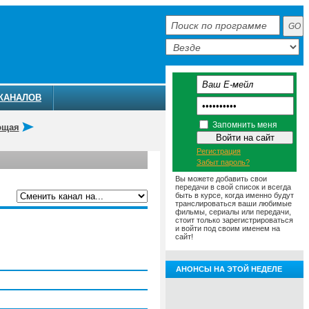
КАНАЛОВ
Запомнить меня
ющая
Регистрация
Забыт пароль?
Вы можете добавить свои
передачи в свой список и всегда
быть в курсе, когда именно будут
транслироваться ваши любимые
фильмы, сериалы или передачи,
ММА
АНОНСЫ
О ТЕЛЕКАНАЛЕ
стоит только зарегистрироваться
и войти под своим именем на
сайт!
АНОНСЫ НА ЭТОЙ НЕДЕЛЕ