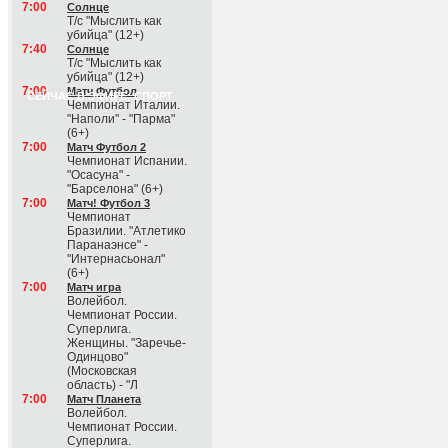
7:00
Солнце
Т/с "Мыслить как
убийца" (12+)
7:40
Солнце
Т/с "Мыслить как
убийца" (12+)
7:00
Матч Футбол
СЕЙЧАС В ЭФИРЕ: СПОРТ
Чемпионат Италии.
"Наполи" - "Парма"
(6+)
7:00
Матч Футбол 2
Чемпионат Испании.
"Осасуна" -
"Барселона" (6+)
7:00
Матч! Футбол 3
Чемпионат
Бразилии. "Атлетико
Паранаэнсе" -
"Интернасьонал"
(6+)
7:00
Матч игра
Волейбол.
Чемпионат России.
Суперлига.
Женщины. "Заречье-
Одинцово"
(Московская
область) - "Л
7:00
Матч Планета
Волейбол.
Чемпионат России.
Суперлига.