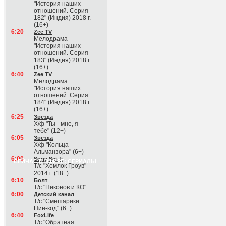
"История наших
отношений. Серия
182" (Индия) 2018 г.
(16+)
6:20
Zee TV
Мелодрама
"История наших
отношений. Серия
183" (Индия) 2018 г.
(16+)
6:40
Zee TV
Мелодрама
"История наших
отношений. Серия
184" (Индия) 2018 г.
(16+)
6:25
Звезда
Х/ф "Ты - мне, я -
тебе" (12+)
6:05
Звезда
Х/ф "Кольца
Альманзора" (6+)
6:00
Sony Sci-fi
СЕЙЧАС В ЭФИРЕ: СЕРИАЛЫ
Т/с "Хемлок Гроув"
2014 г. (18+)
6:10
Болт
Т/с "Никонов и КО"
6:00
Детский канал
Т/с "Смешарики.
Пин-код" (6+)
6:40
FoxLife
Т/с "Обратная