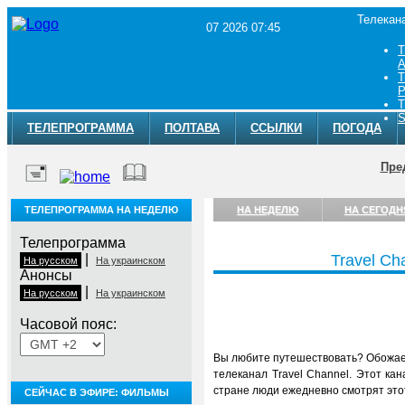
Телекан
07 2026 07:45
Т
A
Т
Р
Т
S
ТЕЛЕПРОГРАММА
ПОЛТАВА
ССЫЛКИ
ПОГОДА
Пре
ТЕЛЕПРОГРАММА НА НЕДЕЛЮ
НА НЕДЕЛЮ
НА СЕГОДН
Телепрограмма
|
Travel Ch
На русском
На украинском
Анонсы
|
На русском
На украинском
Часовой пояс:
Вы любите путешествовать? Обожаете
телеканал Travel Channel. Этот к
стране люди ежедневно смотрят это
СЕЙЧАС В ЭФИРЕ: ФИЛЬМЫ