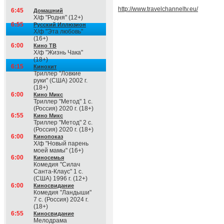
http://www.travelchanneltv.eu/
6:45
Домашний
Х/ф "Родня" (12+)
6:55
Русский Иллюзион
Х/ф "Эта любовь"
(16+)
6:00
Кино ТВ
Х/ф "Жизнь Чака"
(18+)
6:15
Кинохит
Триллер "Ловкие
руки" (США) 2002 г.
(18+)
6:00
Кино Микс
Триллер "Метод" 1 с.
(Россия) 2020 г. (18+)
6:55
Кино Микс
Триллер "Метод" 2 с.
(Россия) 2020 г. (18+)
6:00
Кинопоказ
Х/ф "Новый парень
моей мамы" (16+)
6:00
Киносемья
Комедия "Силач
Санта-Клаус" 1 с.
(США) 1996 г. (12+)
6:00
Киносвидание
Комедия "Ландыши"
7 с. (Россия) 2024 г.
(18+)
6:55
Киносвидание
Мелодрама