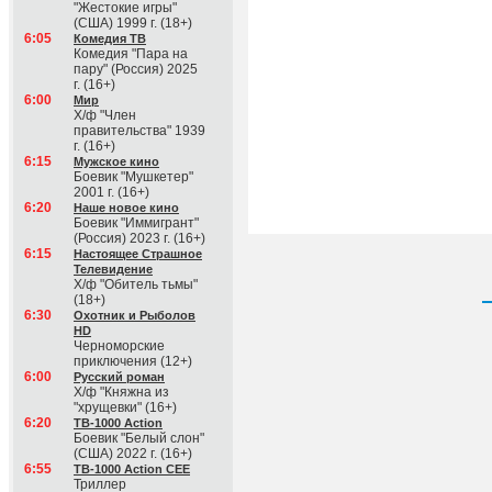
"Жестокие игры"
(США) 1999 г. (18+)
6:05
Комедия ТВ
Комедия "Пара на
пару" (Россия) 2025
г. (16+)
6:00
Мир
Х/ф "Член
правительства" 1939
г. (16+)
6:15
Мужское кино
Боевик "Мушкетер"
2001 г. (16+)
6:20
Наше новое кино
Боевик "Иммигрант"
(Россия) 2023 г. (16+)
6:15
Настоящее Страшное
Телевидение
Х/ф "Обитель тьмы"
(18+)
6:30
Охотник и Рыболов
HD
Черноморские
приключения (12+)
6:00
Русский роман
Х/ф "Княжна из
"хрущевки" (16+)
6:20
ТВ-1000 Action
Боевик "Белый слон"
(США) 2022 г. (16+)
6:55
ТВ-1000 Action CEE
Триллер