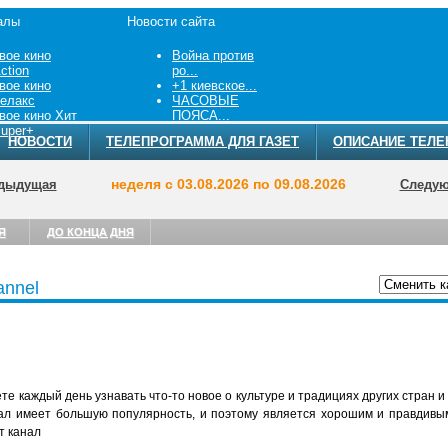
алы
Новости сайта
вое кино
Война против
ction
ро...
вое кино
+1 киевское...
елакс
ЧАСОВЫЕ
вое кино Хит
ПОЯСА...
uper+
НОВОСТИ
ТЕЛЕПРОГРАММА ДЛЯ ГАЗЕТ
ОПИСАНИЕ ТЕЛЕ
неделя с 03.08.2026 по 09.08.2026
дыдущая
Следу
Я
ДО КОНЦА ДНЯ
annel
ТЕЛЕПРОГРА
 каждый день узнавать что-то новое о культуре и традициях других стран и
анал имеет большую популярность, и поэтому является хорошим и правдивы
т канал