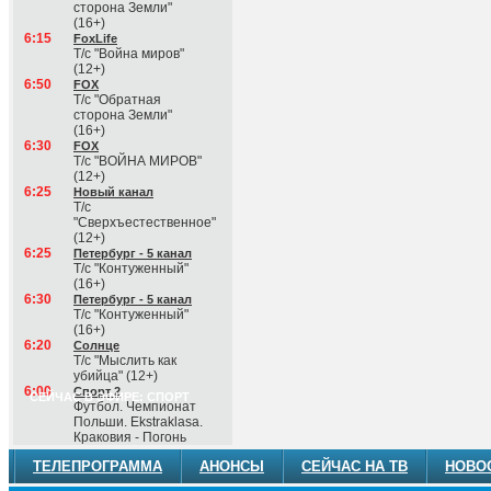
сторона Земли"
(16+)
6:15
FoxLife
Т/с "Война миров"
(12+)
6:50
FOX
Т/с "Обратная
сторона Земли"
(16+)
6:30
FOX
Т/с "ВОЙНА МИРОВ"
(12+)
6:25
Новый канал
Т/с
"Сверхъестественное"
(12+)
6:25
Петербург - 5 канал
Т/с "Контуженный"
(16+)
6:30
Петербург - 5 канал
Т/с "Контуженный"
(16+)
6:20
Солнце
Т/с "Мыслить как
убийца" (12+)
6:00
Спорт 2
СЕЙЧАС В ЭФИРЕ: СПОРТ
Футбол. Чемпионат
Польши. Ekstraklasa.
Краковия - Погонь
ТЕЛЕПРОГРАММА
АНОНСЫ
СЕЙЧАС НА ТВ
НОВО