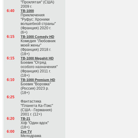
"Проклятая" (США)
2009 г.
6:40
ТВ-1000
Приключения
"Руфус: Хроники
волшебной страны"
(Франция) 2020 г.
(6+)
6:15
ТВ-1000 Comedy HD
Комедия "Любовник
моей жены"
(Франция) 2018 г.
(18+)
6:15
ТВ-1000 Megahit HD
Боевик "Отряд
особого назначения"
(Франция) 2011 г.
(18+)
6:10
ТВ-1000 Premium HD
Боевик "Воровка"
(Россия) 2023 р.
(18+)
6:25
Фантастика
"Планета Ка-Пэкс"
(США - Германия)
2001 г. (12+)
6:20
ТВ-21
Х/ф "Один вдох"
(18+)
6:00
Zee TV
Мелодрама