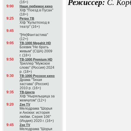
Режиссер:
С. Кор
(16+)
9:00
Наше любимое кино
Х/ф "Поезд в Пусан"
(18+)
9:25
Ретро ТВ
Х/ф "Культпоход в
театр" (16+)
9:45
"[Не]Фантастика"
(12+)
9:05
ТВ-1000 Megahit HD
Боевик "Не брать
живым" (США) 2009
г. (18+)
9:50
ТВ-1000 Premium HD
Триллер "Мужское
слово" (Россия) 2024
р. (18+)
9:30
ТВ-1000 Русское кино
Драма "Тихая
застава" (Россия)
2010 р. (16+)
9:35
ТВ-Центр
Х/ф "Ныряльщица за
жемчугом" (12+)
9:20
Zee TV
Мелодрама "Шорья
и Анокхи: история
любви. Серия 106"
(Индия) 2020 г. (16+)
9:45
Zee TV
Мелодрама "Шорья