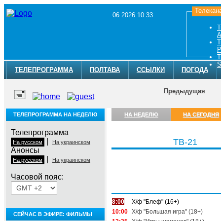
Телекан
06 2026 10:33
Т
A
Т
Р
Т
S
ТЕЛЕПРОГРАММА
ПОЛТАВА
ССЫЛКИ
ПОГОДА
Предыдущая
ТЕЛЕПРОГРАММА НА НЕДЕЛЮ
НА НЕДЕЛЮ
НА СЕГОДНЯ
Телепрограмма
|
ТВ-21
На русском
На украинском
Анонсы
|
На русском
На украинском
Часовой пояс:
Четверг, 6 августа
8:00
Х/ф "Блеф" (16+)
10:00
Х/ф "Большая игра" (18+)
СЕЙЧАС В ЭФИРЕ: ФИЛЬМЫ