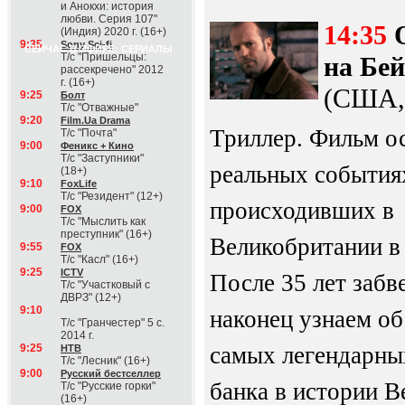
и Анокхи: история
любви. Серия 107"
14:35
(Индия) 2020 г. (16+)
9:35
Sony Sci-fi
СЕЙЧАС В ЭФИРЕ: СЕРИАЛЫ
Т/с "Пришельцы:
на Бей
рассекречено" 2012
г. (16+)
(США, 
9:25
Болт
Т/с "Отважные"
9:20
Film.Ua Drama
Триллер. Фильм о
Т/с "Почта"
9:00
Феникс + Кино
Т/с "Заступники"
реальных события
(18+)
9:10
FoxLife
Т/с "Резидент" (12+)
происходивших в
9:00
FOX
Т/с "Мыслить как
преступник" (16+)
Великобритании в 
9:55
FOX
Т/с "Касл" (16+)
9:25
ICTV
После 35 лет забв
Т/с "Участковый с
ДВРЗ" (12+)
9:10
наконец узнаем об
Т/с "Гранчестер" 5 с.
2014 г.
9:25
самых легендарны
НТВ
Т/с "Лесник" (16+)
9:00
Русский бестселлер
банка в истории В
Т/с "Русские горки"
(16+)