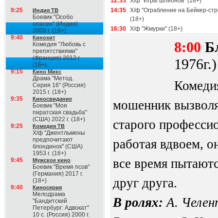
12:35
Х/ф "Игры шпионов" (18+)
9:25
14:35
Х/ф "Ограбление на Бейкер-стр
Индия ТВ
Боевик "Особо
(18+)
опасен" (Индия)
16:30
Х/ф "Жмурки" (18+)
2009 г. (16+)
9:40
Кинохит
8:00
Б
Комедия "Любовь с
препятствиями"
(Франция) 2012 г.
1976г.)
(16+)
9:15
Кино Микс
Драма "Метод.
Комеди
Серия 16" (Россия)
2015 г. (18+)
9:35
Киносвидание
мошенник вызволя
Боевик "Моя
пиратская свадьба"
(США) 2022 г. (18+)
старого професси
9:25
Комедия ТВ
Х/ф "Джентльмены
предпочитают
работая вдвоем, о
блондинок" (США)
1953 г. (16+)
все время пытают
9:45
Мужское кино
Боевик "Время псов"
(Германия) 2017 г.
друг друга.
(18+)
9:40
Киносерия
Мелодрама
В ролях:
А. Челен
"Бандитский
Петербург: Адвокат"
10 с. (Россия) 2000 г.