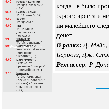
9:40
Русский детектив
когда не было про
Т/с "Дознаватель 2"
(16+)
9:15
Русский роман
одного ареста и н
Т/с "Измена" (16+)
9:50
Super+
Т/с "Друзья"
ни малейшего сле
9:00
ТЕТ
Т/с "Ромео и
Джульетта из
денег.
Черкасс 3"
9:00
УНИАН ТВ
Т/с "Исчезнувшие"
В ролях:
Д. Мэйс,
9:00
Матч Футбол 2
СЕЙЧАС В ЭФИРЕ: СПОРТ
Чемпионат Испании.
"Вильярреал" -
Берроуз, Дж. Стэ
"Леванте" (6+)
9:00
Матч! Футбол 3
Режиссер:
Р. Дон
Чемпионат
Бразилии. "Витория"
- "Палмейрас" (6+)
9:10
Матч игра
Регби. Чемпионат
России. "Слава МАР"
(Москва) - "Енисей-
СТМ" (Красноярск)
(12+)