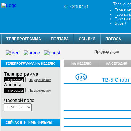
Телекана
09 2026 07:54
Твое кин
Твое кин
Твое кин
Super+
ТЕЛЕПРОГРАММА
ПОЛТАВА
ССЫЛКИ
ПОГОДА
Предыдущая
ТЕЛЕПРОГРАММА НА НЕДЕЛЮ
НА НЕДЕЛЮ
НА СЕГОДНЯ
Телепрограмма
|
ТВ-5 Спорт
На русском
На украинском
Анонсы
|
На русском
На украинском
Часовой пояс:
Понедельник, 3 августа
Вторник, 4 августа
Среда, 5 августа
СЕЙЧАС В ЭФИРЕ: ФИЛЬМЫ