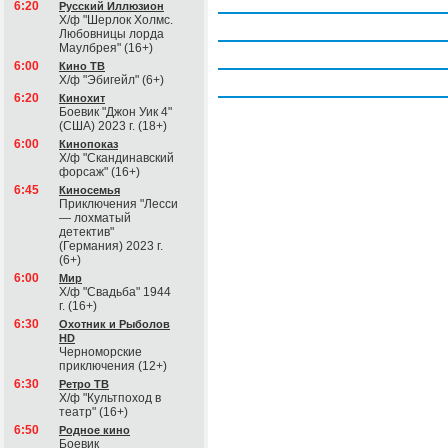
Четверг, 6 августа
6:20
Русский Иллюзион
Х/ф "Шерлок Холмс.
Пятница, 7 августа
Любовницы лорда
Маулбрея" (16+)
Суббота, 8 августа
6:00
Кино ТВ
Х/ф "Эбигейл" (6+)
Воскресение, 9 августа
6:20
Кинохит
Боевик "Джон Уик 4"
(США) 2023 г. (18+)
6:00
Кинопоказ
Х/ф "Скандинавский
форсаж" (16+)
6:45
Киносемья
Приключения "Лесси
— лохматый
детектив"
(Германия) 2023 г.
(6+)
6:00
Мир
Х/ф "Свадьба" 1944
г. (16+)
6:30
Охотник и Рыболов
HD
Черноморские
приключения (12+)
6:30
Ретро ТВ
Х/ф "Культпоход в
театр" (16+)
6:50
Родное кино
Боевик