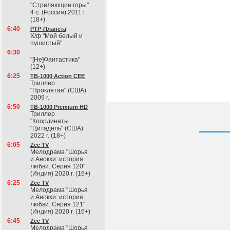
"Стреляющие горы"
4 с. (Россия) 2011 г.
(18+)
6:40
РТР-Планета
Х/ф "Мой белый и
пушистый"
6:30
"[Не]Фантастика"
(12+)
6:25
ТВ-1000 Action CEE
Триллер
"Проклятая" (США)
2009 г.
6:50
ТВ-1000 Premium HD
Триллер
"Координаты
"Цитадель" (США)
2022 г. (18+)
6:05
Zee TV
Мелодрама "Шорья
и Анокхи: история
любви. Серия 120"
(Индия) 2020 г. (16+)
6:25
Zee TV
Мелодрама "Шорья
и Анокхи: история
любви. Серия 121"
(Индия) 2020 г. (16+)
6:45
Zee TV
Мелодрама "Шорья