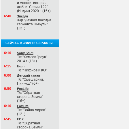
и Анокхи: история
любви. Серия 122"
(Индия) 2020 г. (16+)
6:40
Звезда
Х/ф "Дачная поездка
сержанта Цыбули"
(12+)
СЕЙЧАС В ЭФИРЕ: СЕРИАЛЫ
6:10
Sony Sci-fi
Т/с "Хемлок Гроув"
2014 г. (18+)
6:15
Болт
Т/с "Никонов и КО"
6:00
Детский канал
Т/с "Смешарики.
Пин-код" (6+)
6:50
FoxLife
Т/с "Обратная
сторона Земли"
(16+)
6:10
FoxLife
Т/с "Война миров"
(12+)
6:45
FOX
Т/с "Обратная
сторона Земли"