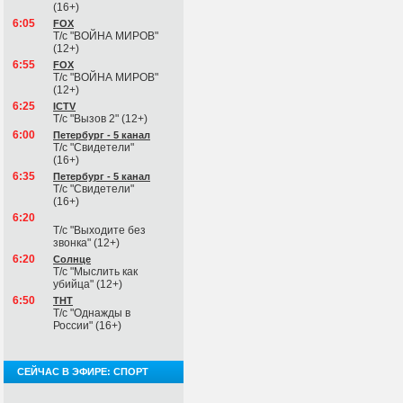
(16+)
6:05
FOX
Т/с "ВОЙНА МИРОВ"
(12+)
6:55
FOX
Т/с "ВОЙНА МИРОВ"
(12+)
6:25
ICTV
Т/с "Вызов 2" (12+)
6:00
Петербург - 5 канал
Т/с "Свидетели"
(16+)
6:35
Петербург - 5 канал
Т/с "Свидетели"
(16+)
6:20
Т/с "Выходите без
звонка" (12+)
6:20
Солнце
Т/с "Мыслить как
убийца" (12+)
6:50
ТНТ
Т/с "Однажды в
России" (16+)
СЕЙЧАС В ЭФИРЕ: СПОРТ