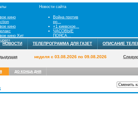
алы
Новости сайта
вое кино
Война против
ction
ро...
вое кино
+1 киевское...
елакс
ЧАСОВЫЕ
вое кино Хит
ПОЯСА...
uper+
НОВОСТИ
ТЕЛЕПРОГРАММА ДЛЯ ГАЗЕТ
ОПИСАНИЕ ТЕЛЕ
неделя с 03.08.2026 по 09.08.2026
дыдущая
Следу
Я
ДО КОНЦА ДНЯ
В
ТЕЛЕПРОГРА