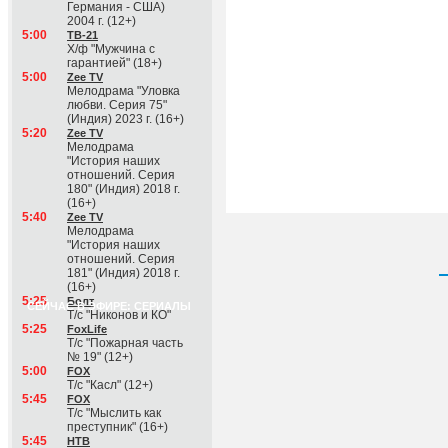
Германия - США)
2004 г. (12+)
5:00
ТВ-21
Х/ф "Мужчина с
гарантией" (18+)
5:00
Zee TV
Мелодрама "Уловка
любви. Серия 75"
(Индия) 2023 г. (16+)
5:20
Zee TV
Мелодрама
"История наших
отношений. Серия
180" (Индия) 2018 г.
(16+)
5:40
Zee TV
Мелодрама
"История наших
отношений. Серия
181" (Индия) 2018 г.
(16+)
5:25
Болт
СЕЙЧАС В ЭФИРЕ: СЕРИАЛЫ
Т/с "Никонов и КО"
5:25
FoxLife
Т/с "Пожарная часть
№ 19" (12+)
5:00
FOX
Т/с "Касл" (12+)
5:45
FOX
Т/с "Мыслить как
преступник" (16+)
5:45
НТВ