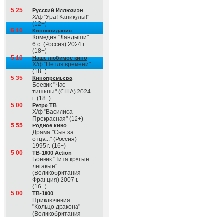
5:25
Русский Иллюзион
Х/ф "Ура! Каникулы!"
(12+)
5:10
Киносвидание
Комедия "Ландыши"
6 с. (Россия) 2024 г.
(18+)
5:10
Наше любимое кино
Х/ф "Петля времени"
(18+)
5:35
Кинопремьера
Боевик "Час
тишины" (США) 2024
г. (18+)
5:00
Ретро ТВ
Х/ф "Василиса
Прекрасная" (12+)
5:55
Родное кино
Драма "Сын за
отца..." (Россия)
1995 г. (16+)
5:00
ТВ-1000 Action
Боевик "Типа крутые
легавые"
(Великобритания -
Франция) 2007 г.
(16+)
5:00
ТВ-1000
Приключения
"Кольцо дракона"
(Великобритания -