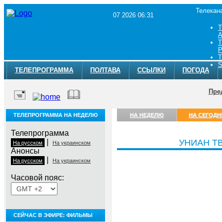
Телекан
07 2026 06:31
Т
A
Т
Р
Т
S
ТЕЛЕПРОГРАММА
ПОЛТАВА
ССЫЛКИ
ПОГОДА
Пре
ТЕЛЕПРОГРАММА НА НЕДЕЛЮ
НА НЕДЕЛЮ
НА СЕГОДН
Телепрограмма
|
УНИАН Т
На русском
На украинском
Анонсы
|
На русском
На украинском
Часовой пояс:
СЕЙЧАС В ЭФИРЕ: ФИЛЬМЫ