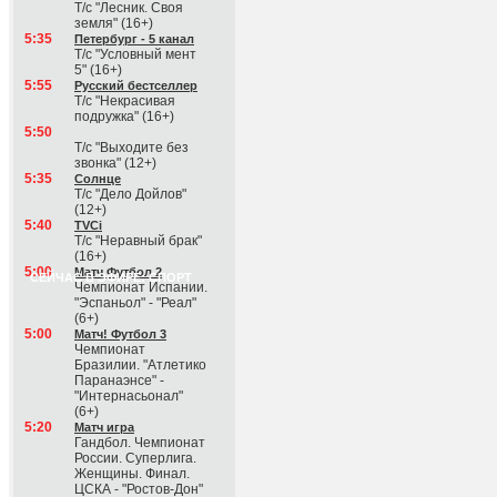
Т/с "Лесник. Своя
земля" (16+)
5:35
Петербург - 5 канал
Т/с "Условный мент
5" (16+)
5:55
Русский бестселлер
Т/с "Некрасивая
подружка" (16+)
5:50
Т/с "Выходите без
звонка" (12+)
5:35
Солнце
Т/с "Дело Дойлов"
(12+)
5:40
TVCi
Т/с "Неравный брак"
(16+)
5:00
Матч Футбол 2
СЕЙЧАС В ЭФИРЕ: СПОРТ
Чемпионат Испании.
"Эспаньол" - "Реал"
(6+)
5:00
Матч! Футбол 3
Чемпионат
Бразилии. "Атлетико
Паранаэнсе" -
"Интернасьонал"
(6+)
5:20
Матч игра
Гандбол. Чемпионат
России. Суперлига.
Женщины. Финал.
ЦСКА - "Ростов-Дон"