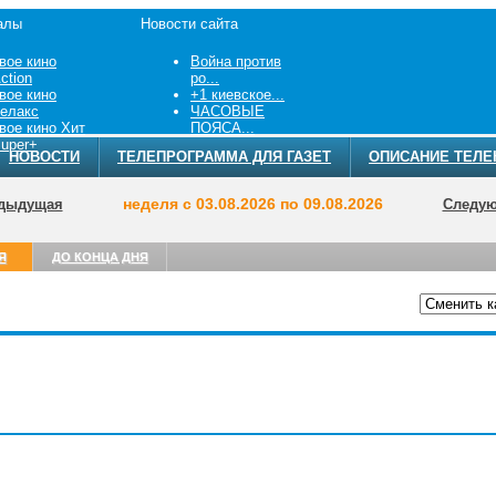
алы
Новости сайта
вое кино
Война против
ction
ро...
вое кино
+1 киевское...
елакс
ЧАСОВЫЕ
вое кино Хит
ПОЯСА...
uper+
НОВОСТИ
ТЕЛЕПРОГРАММА ДЛЯ ГАЗЕТ
ОПИСАНИЕ ТЕЛЕ
неделя с 03.08.2026 по 09.08.2026
дыдущая
Следу
Я
ДО КОНЦА ДНЯ
ТЕЛЕПРОГРА