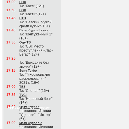
17:00
FOX
Т/с "Касл" (12+)
17:50
FOX
Т/с "Кости" (12+)
17:45
НТВ
Т/с "Невский. Чужой
среди чужих" (16+)
17:40
Петербург - 5 канал
Т/с "Контуженный 2"
(16+)
17:30
Оце ТВ
Т/с "CSI: Место
преступления - Лас-
Вегас" (12+)
17:25
Т/с "Выходите без
звонка" (12+)
17:15
Sony Turbo
Т/с "Тихоокеанские
расследования"
2021 г. (16+)
17:00
ТВ3
Т/с "Слепая" (16+)
17:35
TVCi
Т/с "Неравный брак"
(16+)
17:00
Матч Футбол
СЕЙЧАС В ЭФИРЕ: СПОРТ
Чемпионат Италии.
"Удинезе" - "Интер"
(6+)
17:00
Матч Футбол 2
Чемпионат Испании.