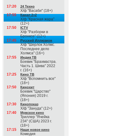
17:20
24 Техно
Х/ф "Васаби" (18+)
17:55
Канал 2+2
Х/ф "Красная жара"
(12+)
17:50
ICTV
Х/ф "Разборки в
Бронксе" (12+)
17:45
Русский Иллюзион
Х/ф "Шерлок Холмс.
Последнее дело
Холмса" (16+)
17:55
Индия ТВ
Боевик "Брахмастра.
Часть 1. Шива" 2022
г. (16+)
17:25
Кино ТВ
Х/ф "Вспомнить все"
(18+)
17:50
Кинохит
Боевик "Царство"
(Япония) 2019 г.
(18+)
17:30
Кинопоказ
Х/ф "Зануда" (12+)
17:40
Мужское кино
Триллер "Ячейка
234" (США) 2023 г.
(18+)
17:15
Наше новое кино
Комедия