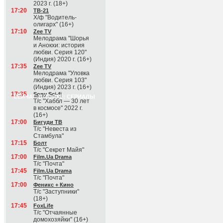
2023 г. (18+)
17:20
ТВ-21
Х/ф "Водитель-
олигарх" (16+)
17:10
Zee TV
Мелодрама "Шорья
и Анокхи: история
любви. Серия 120"
(Индия) 2020 г. (16+)
17:35
Zee TV
Мелодрама "Уловка
любви. Серия 103"
(Индия) 2023 г. (16+)
17:35
Sony Sci-fi
СЕЙЧАС В ЭФИРЕ: СЕРИАЛЫ
Т/с "Хаббл — 30 лет
в космосе" 2022 г.
(16+)
17:00
Бигуди ТВ
Т/с "Невеста из
Стамбула"
17:15
Болт
Т/с "Секрет Майя"
17:00
Film.Ua Drama
Т/с "Почта"
17:45
Film.Ua Drama
Т/с "Почта"
17:00
Феникс + Кино
Т/с "Заступники"
(18+)
17:45
FoxLife
Т/с "Отчаянные
домохозяйки" (16+)