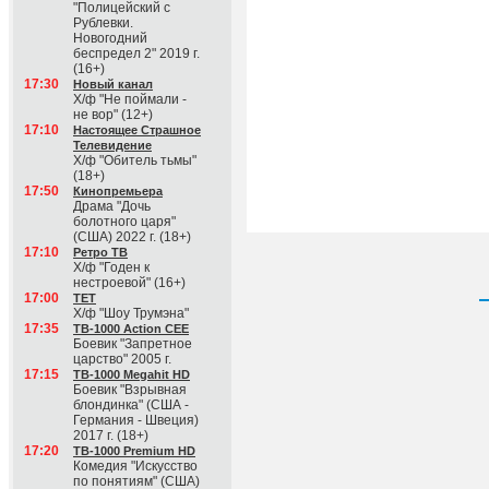
"Полицейский с
Рублевки.
Новогодний
беспредел 2" 2019 г.
(16+)
17:30
Новый канал
Х/ф "Не поймали -
не вор" (12+)
17:10
Настоящее Страшное
Телевидение
Х/ф "Обитель тьмы"
(18+)
17:50
Кинопремьера
Драма "Дочь
болотного царя"
(США) 2022 г. (18+)
17:10
Ретро ТВ
Х/ф "Годен к
нестроевой" (16+)
17:00
ТЕТ
Х/ф "Шоу Трумэна"
17:35
ТВ-1000 Action CEE
Боевик "Запретное
царство" 2005 г.
17:15
ТВ-1000 Megahit HD
Боевик "Взрывная
блондинка" (США -
Германия - Швеция)
2017 г. (18+)
17:20
ТВ-1000 Premium HD
Комедия "Искусство
по понятиям" (США)