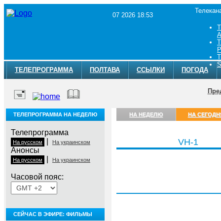
Телекан
07 2026 18:53
Т
A
Т
Р
Т
S
ТЕЛЕПРОГРАММА
ПОЛТАВА
ССЫЛКИ
ПОГОДА
Пре
ТЕЛЕПРОГРАММА НА НЕДЕЛЮ
НА НЕДЕЛЮ
НА СЕГОДН
Телепрограмма
|
VH-1
На русском
На украинском
Анонсы
|
На русском
На украинском
Часовой пояс:
Пятница, 7 августа
СЕЙЧАС В ЭФИРЕ: ФИЛЬМЫ