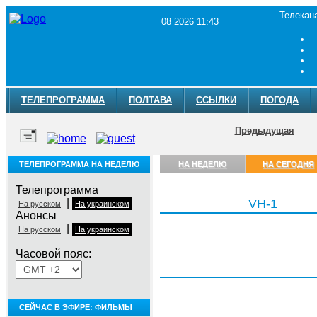
Телекан
08 2026 11:43
ТЕЛЕПРОГРАММА
ПОЛТАВА
ССЫЛКИ
ПОГОДА
Предыдущая
ТЕЛЕПРОГРАММА НА НЕДЕЛЮ
НА НЕДЕЛЮ
НА СЕГОДНЯ
Телепрограмма
|
VH-1
На русском
На украинском
Анонсы
|
На русском
На украинском
Часовой пояс:
Суббота, 8 августа
СЕЙЧАС В ЭФИРЕ: ФИЛЬМЫ