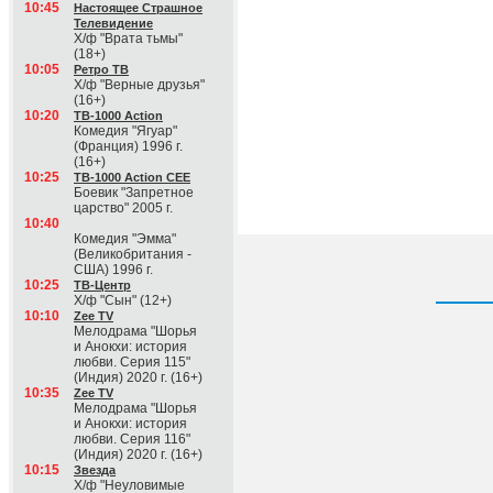
10:45
Настоящее Страшное
Телевидение
Х/ф "Врата тьмы"
(18+)
10:05
Ретро ТВ
Х/ф "Верные друзья"
(16+)
10:20
ТВ-1000 Action
Комедия "Ягуар"
(Франция) 1996 г.
(16+)
10:25
ТВ-1000 Action CEE
Боевик "Запретное
царство" 2005 г.
10:40
Комедия "Эмма"
(Великобритания -
США) 1996 г.
10:25
ТВ-Центр
Х/ф "Сын" (12+)
10:10
Zee TV
Мелодрама "Шорья
и Анокхи: история
любви. Серия 115"
(Индия) 2020 г. (16+)
10:35
Zee TV
Мелодрама "Шорья
и Анокхи: история
любви. Серия 116"
(Индия) 2020 г. (16+)
10:15
Звезда
Х/ф "Неуловимые