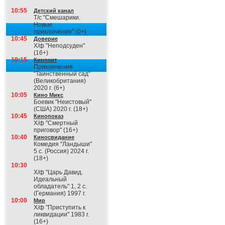
10:55
Детский канал
Т/с "Смешарики.
Новые
приключения" (0+)
10:45
Доверие
Х/ф "Неподсуден"
(16+)
10:15
Кинохит
Приключения
"Таинственный сад"
(Великобритания)
2020 г. (6+)
10:05
Кино Микс
Боевик "Неистовый"
(США) 2020 г. (18+)
10:45
Кинопоказ
Х/ф "Смертный
приговор" (16+)
10:40
Киносвидание
Комедия "Ландыши"
5 с. (Россия) 2024 г.
(18+)
10:30
Х/ф "Царь Давид.
Идеальный
обладатель" 1, 2 с.
(Германия) 1997 г.
10:00
Мир
Х/ф "Приступить к
ликвидации" 1983 г.
(16+)