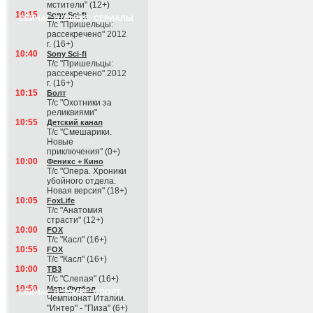
мстители" (12+)
10:15
Sony Sci-fi
СЕЙЧАС В ЭФИРЕ: СЕРИАЛЫ
Т/с "Пришельцы:
рассекречено" 2012
г. (16+)
10:40
Sony Sci-fi
Т/с "Пришельцы:
рассекречено" 2012
г. (16+)
10:15
Болт
Т/с "Охотники за
реликвиями"
10:55
Детский канал
Т/с "Смешарики.
Новые
приключения" (0+)
10:00
Феникс + Кино
Т/с "Опера. Хроники
убойного отдела.
Новая версия" (18+)
10:05
FoxLife
Т/с "Анатомия
страсти" (12+)
10:00
FOX
Т/с "Касл" (16+)
10:55
FOX
Т/с "Касл" (16+)
10:00
ТВ3
Т/с "Слепая" (16+)
10:50
Матч Футбол
СЕЙЧАС В ЭФИРЕ: СПОРТ
Чемпионат Италии.
"Интер" - "Пиза" (6+)