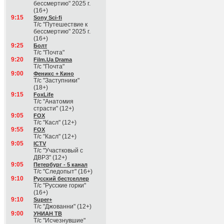
бессмертию" 2025 г.
(16+)
9:15
Sony Sci-fi
Т/с "Путешествие к
бессмертию" 2025 г.
(16+)
9:25
Болт
Т/с "Почта"
9:20
Film.Ua Drama
Т/с "Почта"
9:00
Феникс + Кино
Т/с "Заступники"
(18+)
9:15
FoxLife
Т/с "Анатомия
страсти" (12+)
9:05
FOX
Т/с "Касл" (12+)
9:55
FOX
Т/с "Касл" (12+)
9:05
ICTV
Т/с "Участковый с
ДВРЗ" (12+)
9:05
Петербург - 5 канал
Т/с "Следопыт" (16+)
9:10
Русский бестселлер
Т/с "Русские горки"
(16+)
9:10
Super+
Т/с "Джованни" (12+)
9:00
УНИАН ТВ
Т/с "Исчезнувшие"