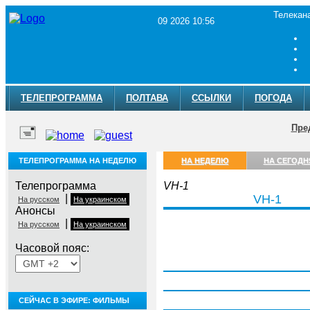
Телекан
09 2026 10:56
ТЕЛЕПРОГРАММА
ПОЛТАВА
ССЫЛКИ
ПОГОДА
Пре
ТЕЛЕПРОГРАММА НА НЕДЕЛЮ
НА НЕДЕЛЮ
НА СЕГОДН
Телепрограмма
VH-1
|
VH-1
На русском
На украинском
Анонсы
|
На русском
На украинском
Часовой пояс:
Понедельник, 3 августа
Вторник, 4 августа
Среда, 5 августа
СЕЙЧАС В ЭФИРЕ: ФИЛЬМЫ