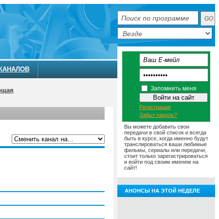
КАНАЛОВ
Запомнить меня
ющая
Регистрация
Забыт пароль?
Вы можете добавить свои
передачи в свой список и всегда
быть в курсе, когда именно будут
транслироваться ваши любимые
фильмы, сериалы или передачи,
ММА
АНОНСЫ
О ТЕЛЕКАНАЛЕ
стоит только зарегистрироваться
и войти под своим именем на
сайт!
АНОНСЫ НА ЭТОЙ НЕДЕЛЕ