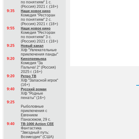
по понятиям" 1 с.
(Россия) 2021 г. (18+)
9:35
Наше новое кино
Комедия "Ресторан
по понятиям" 2 с.
(Россия) 2021 г. (18+)
9:55
Наше новое кино
Комедия "Ресторан
по понятиям" 3 с.
(Россия) 2021 г. (18+)
9:25
Новый канал
Х/ф "Увлекательные
приключения панды"
9:20
Кинопремьера
Комедия "За
Палыча! 2" (Россия)
2025 г. (16+)
9:20
Ретро ТВ
Х/ф "Запасной игрок"
(16+)
9:40
Русский роман
Х/ф "Родные
пенаты" (16+)
9:25
Рыболовные
приключения с
Евгением
Панасюком, 29 с.
9:40
ТВ-1000 Action CEE
Фантастика
"Звездный путь:
Возмездие" (США)