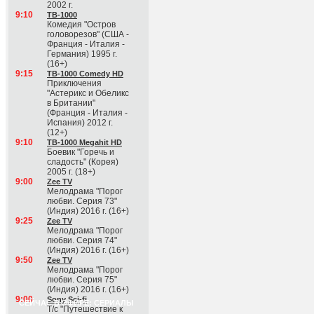
2002 г.
9:10
ТВ-1000
Комедия "Остров
головорезов" (США -
Франция - Италия -
Германия) 1995 г.
(16+)
9:15
ТВ-1000 Comedy HD
Приключения
"Астерикс и Обеликс
в Британии"
(Франция - Италия -
Испания) 2012 г.
(12+)
9:10
ТВ-1000 Megahit HD
Боевик "Горечь и
сладость" (Корея)
2005 г. (18+)
9:00
Zee TV
Мелодрама "Порог
любви. Серия 73"
(Индия) 2016 г. (16+)
9:25
Zee TV
Мелодрама "Порог
любви. Серия 74"
(Индия) 2016 г. (16+)
9:50
Zee TV
Мелодрама "Порог
любви. Серия 75"
(Индия) 2016 г. (16+)
9:00
Sony Sci-fi
СЕЙЧАС В ЭФИРЕ: СЕРИАЛЫ
Т/с "Путешествие к