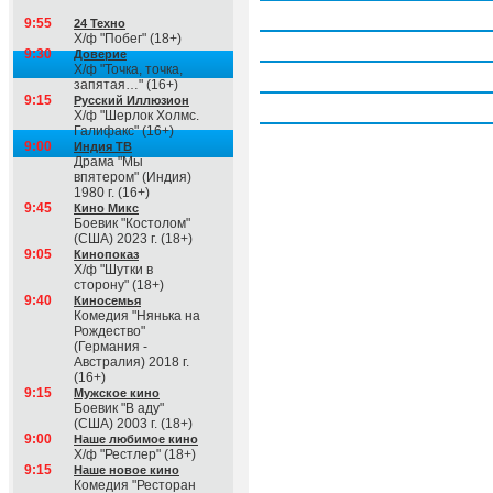
Четверг, 6 августа
9:55
24 Техно
Х/ф "Побег" (18+)
Пятница, 7 августа
9:30
Доверие
Х/ф "Точка, точка,
Суббота, 8 августа
запятая…" (16+)
9:15
Русский Иллюзион
Воскресение, 9 августа
Х/ф "Шерлок Холмс.
Галифакс" (16+)
9:00
Индия ТВ
Драма "Мы
впятером" (Индия)
1980 г. (16+)
9:45
Кино Микс
Боевик "Костолом"
(США) 2023 г. (18+)
9:05
Кинопоказ
Х/ф "Шутки в
сторону" (18+)
9:40
Киносемья
Комедия "Нянька на
Рождество"
(Германия -
Австралия) 2018 г.
(16+)
9:15
Мужское кино
Боевик "В аду"
(США) 2003 г. (18+)
9:00
Наше любимое кино
Х/ф "Рестлер" (18+)
9:15
Наше новое кино
Комедия "Ресторан