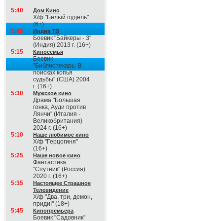
5:40
Дом Кино
Х/ф "Белый пудель"
(6+)
5:45
Индия ТВ
Боевик "Байкеры - 3"
(Индия) 2013 г. (16+)
5:15
Киносемья
Боевик
"Библиотекарь: В
поисках копья
судьбы" (США) 2004
г. (16+)
5:30
Мужское кино
Драма "Большая
гонка, Ауди против
Лянчи" (Италия -
Великобритания)
2024 г. (16+)
5:10
Наше любимое кино
Х/ф "Герцогиня"
(16+)
5:25
Наше новое кино
Фантастика
"Спутник" (Россия)
2020 г. (16+)
5:35
Настоящее Страшное
Телевидение
Х/ф "Два, три, демон,
приди!" (18+)
5:45
Кинопремьера
Боевик "Садовник"