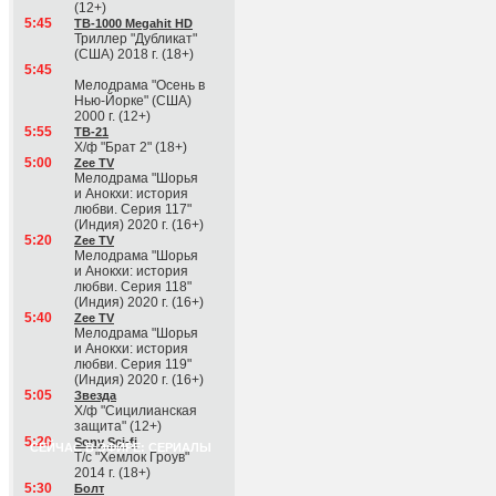
(12+)
5:45
ТВ-1000 Megahit HD
Триллер "Дубликат"
(США) 2018 г. (18+)
5:45
Мелодрама "Осень в
Нью-Йорке" (США)
2000 г. (12+)
5:55
ТВ-21
Х/ф "Брат 2" (18+)
5:00
Zee TV
Мелодрама "Шорья
и Анокхи: история
любви. Серия 117"
(Индия) 2020 г. (16+)
5:20
Zee TV
Мелодрама "Шорья
и Анокхи: история
любви. Серия 118"
(Индия) 2020 г. (16+)
5:40
Zee TV
Мелодрама "Шорья
и Анокхи: история
любви. Серия 119"
(Индия) 2020 г. (16+)
5:05
Звезда
Х/ф "Сицилианская
защита" (12+)
5:20
Sony Sci-fi
СЕЙЧАС В ЭФИРЕ: СЕРИАЛЫ
Т/с "Хемлок Гроув"
2014 г. (18+)
5:30
Болт