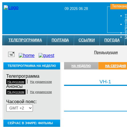
Телекан
09 2026 06:28
Т
A
Т
Р
Т
S
ТЕЛЕПРОГРАММА
ПОЛТАВА
ССЫЛКИ
ПОГОДА
Предыдущая
ТЕЛЕПРОГРАММА НА НЕДЕЛЮ
НА НЕДЕЛЮ
НА СЕГОДНЯ
Телепрограмма
|
VH-1
На русском
На украинском
Анонсы
|
На русском
На украинском
Часовой пояс:
Воскресенье, 9 августа
СЕЙЧАС В ЭФИРЕ: ФИЛЬМЫ