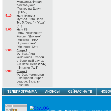
Женщины. Финал.
"Ростов-Дон"
(Ростов-на-Дону) -
ЦСКА (
5:10
Матч Планета
Футбол. Лига Пари.
Тур 5. "Урал" - "Уфа"
(6+)
5:00
Матч ТВ
Регби. Чемпионат
России. "Динамо"
(Москва) - "ВВА-
Подмосковье"
(Монино) (12+)
5:00
Спорт 1
Футбол. Лига
чемпионов. Второй
отборочный раунд.
2-й матч. Целе (SVN)
- Эгнатия (ALB)
5:00
Спорт 2
Футбол. Чемпионат
Швейцарии. Super
League. Базель -
Лозанна
ТЕЛЕПРОГРАММА
АНОНСЫ
СЕЙЧАС НА ТВ
НОВО