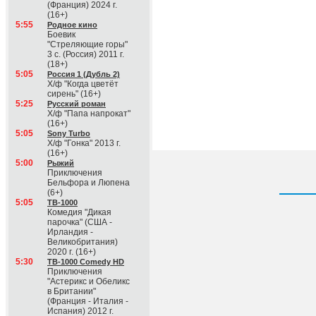
(Франция) 2024 г.
(16+)
5:55
Родное кино
Боевик
"Стреляющие горы"
3 с. (Россия) 2011 г.
(18+)
5:05
Россия 1 (Дубль 2)
Х/ф "Когда цветёт
сирень" (16+)
5:25
Русский роман
Х/ф "Папа напрокат"
(16+)
5:05
Sony Turbo
Х/ф "Гонка" 2013 г.
(16+)
5:00
Рыжий
Приключения
Бельфора и Люпена
(6+)
5:05
ТВ-1000
Комедия "Дикая
парочка" (США -
Ирландия -
Великобритания)
2020 г. (16+)
5:30
ТВ-1000 Comedy HD
Приключения
"Астерикс и Обеликс
в Британии"
(Франция - Италия -
Испания) 2012 г.