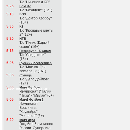
Т/с "Никонов и КО"
5:25
FoxLife
Т/с "Резидент" (12+)
5:10
FOX
Т/с "Доктор Хэрроу"
(16+)
5:30
К2
Т/с "Кровавые цветы
2" (12+)
5:20
НТВ
Т/с "Пляж. Жаркий
сезон" (16+)
5:15
Петербург - 5 канал
Т/с "Свидетели"
(16+)
5:05
Русский бестселлер
Т/с "Москва. Три
вокзала-8" (16+)
5:35
Солнце
Т/с "Дело Дойлов"
(12+)
5:00
Матч Футбол
СЕЙЧАС В ЭФИРЕ: СПОРТ
Чемпионат Италии.
"Пиза" - "Милан" (6+)
5:05
Матч! Футбол 3
Чемпионат
Бразилии.
"Крузейро" -
"Мирасол" (6+)
5:20
Матч игра
Гандбол. Чемпионат
России. Суперлига.