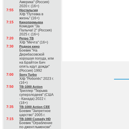
Америка" (Россия)
2020 г. (16+)
7:55
Ностальгия
Х/ф "Путевка в
жизнь" (16+)
7:15
Кинопремьера
Комедия "За
Палыча! 2" (Россия)
2025 г. (16+)
7:20
Ретро ТВ
Х/ф "Мечта" (16+)
7:30
Родное кино
Боевик "На
Дерибасовской
хорошая погода, или
на Брайтон Бич
опять идут дожди"
(Россия) 1992
7:00
Sony Turbo
Х/ф "Робопёс" 2023 г.
(16+)
7:50
ТВ-1000 Action
Триллер "Тюрьма
суперзлодеев" (США
- Канада) 2022 г.
(18+)
7:35
ТВ-1000 Action CEE
Боевик "Запретное
царство" 2005 г.
7:15
ТВ-1000 Comedy HD
Боевик "Ограбление
по-джентльменски"