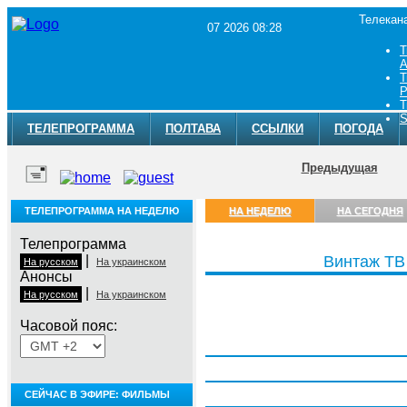
Телекан
07 2026 08:28
Т
A
Т
Р
Т
S
ТЕЛЕПРОГРАММА
ПОЛТАВА
ССЫЛКИ
ПОГОДА
Предыдущая
ТЕЛЕПРОГРАММА НА НЕДЕЛЮ
НА НЕДЕЛЮ
НА СЕГОДНЯ
Телепрограмма
|
Винтаж ТВ
На русском
На украинском
Анонсы
|
На русском
На украинском
Часовой пояс:
Понедельник, 3 августа
Вторник, 4 августа
Среда, 5 августа
СЕЙЧАС В ЭФИРЕ: ФИЛЬМЫ