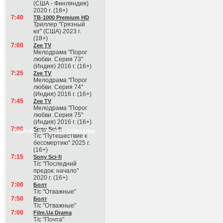
(США - Финляндия)
2020 г. (18+)
7:40
ТВ-1000 Premium HD
Триллер "Грязный
юг" (США) 2023 г.
(18+)
7:00
Zee TV
Мелодрама "Порог
любви. Серия 73"
(Индия) 2016 г. (16+)
7:25
Zee TV
Мелодрама "Порог
любви. Серия 74"
(Индия) 2016 г. (16+)
7:45
Zee TV
Мелодрама "Порог
любви. Серия 75"
(Индия) 2016 г. (16+)
7:00
Sony Sci-fi
СЕЙЧАС В ЭФИРЕ: СЕРИАЛЫ
Т/с "Путешествие к
бессмертию" 2025 г.
(16+)
7:15
Sony Sci-fi
Т/с "Последний
предок: начало"
2020 г. (16+)
7:00
Болт
Т/с "Отважные"
7:50
Болт
Т/с "Отважные"
7:00
Film.Ua Drama
Т/с "Почта"