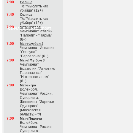
7:00
Солнце
Т/с "Мыслить как
убийца" (12+)
7:40
Солнце
Т/с "Мыслить как
убийца" (12+)
7:00
Матч Футбол
СЕЙЧАС В ЭФИРЕ: СПОРТ
Чемпионат Италии.
"Наполи" - "Парма"
(6+)
7:00
Матч Футбол 2
Чемпионат Испании.
"Осасуна" -
"Барселона" (6+)
7:00
Матч! Футбол 3
Чемпионат
Бразилии. "Атлетико
Паранаэнсе" -
"Интернасьонал"
(6+)
7:00
Матч игра
Волейбол.
Чемпионат России.
Суперлига.
Женщины. "Заречье-
Одинцово"
(Московская
область) - "Л
7:00
Матч Планета
Волейбол.
Чемпионат России.
Суперлига.