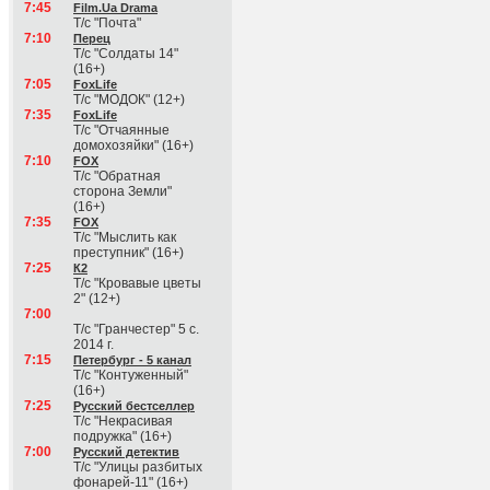
7:45
Film.Ua Drama
Т/с "Почта"
7:10
Перец
Т/с "Солдаты 14"
(16+)
7:05
FoxLife
Т/с "МОДОК" (12+)
7:35
FoxLife
Т/с "Отчаянные
домохозяйки" (16+)
7:10
FOX
Т/с "Обратная
сторона Земли"
(16+)
7:35
FOX
Т/с "Мыслить как
преступник" (16+)
7:25
К2
Т/с "Кровавые цветы
2" (12+)
7:00
Т/с "Гранчестер" 5 с.
2014 г.
7:15
Петербург - 5 канал
Т/с "Контуженный"
(16+)
7:25
Русский бестселлер
Т/с "Некрасивая
подружка" (16+)
7:00
Русский детектив
Т/с "Улицы разбитых
фонарей-11" (16+)