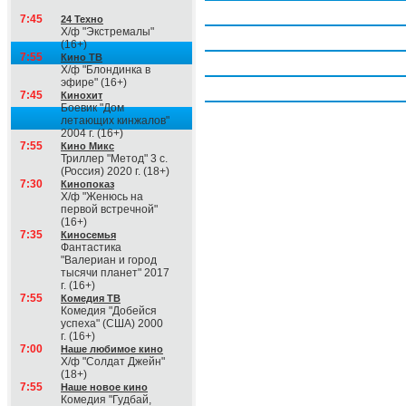
Четверг, 6 августа
7:45
24 Техно
Х/ф "Экстремалы"
Пятница, 7 августа
(16+)
7:55
Кино ТВ
Суббота, 8 августа
Х/ф "Блондинка в
эфире" (16+)
Воскресение, 9 августа
7:45
Кинохит
Боевик "Дом
летающих кинжалов"
2004 г. (16+)
7:55
Кино Микс
Триллер "Метод" 3 с.
(Россия) 2020 г. (18+)
7:30
Кинопоказ
Х/ф "Женюсь на
первой встречной"
(16+)
7:35
Киносемья
Фантастика
"Валериан и город
тысячи планет" 2017
г. (16+)
7:55
Комедия ТВ
Комедия "Добейся
успеха" (США) 2000
г. (16+)
7:00
Наше любимое кино
Х/ф "Солдат Джейн"
(18+)
7:55
Наше новое кино
Комедия "Гудбай,