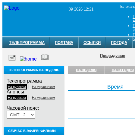
Телекан
09 2026 12:21
Т
A
Т
Р
Т
S
ТЕЛЕПРОГРАММА
ПОЛТАВА
ССЫЛКИ
ПОГОДА
Предыдущая
ТЕЛЕПРОГРАММА НА НЕДЕЛЮ
НА НЕДЕЛЮ
НА СЕГОДНЯ
Телепрограмма
|
Время
На русском
На украинском
Анонсы
|
На русском
На украинском
Часовой пояс:
Воскресенье, 9 августа
СЕЙЧАС В ЭФИРЕ: ФИЛЬМЫ