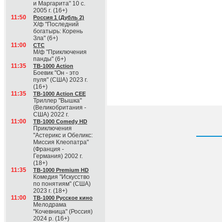
и Маргарита" 10 с.
2005 г. (16+)
11:50
Россия 1 (Дубль 2)
Х/ф "Последний
богатырь: Корень
Зла" (6+)
11:00
СТС
М/ф "Приключения
панды" (6+)
11:35
ТВ-1000 Action
Боевик "Он - это
пуля" (США) 2023 г.
(16+)
11:35
ТВ-1000 Action CEE
Триллер "Вышка"
(Великобритания -
США) 2022 г.
11:00
ТВ-1000 Comedy HD
Приключения
"Астерикс и Обеликс:
Миссия Клеопатра"
(Франция -
Германия) 2002 г.
(18+)
11:35
ТВ-1000 Premium HD
Комедия "Искусство
по понятиям" (США)
2023 г. (18+)
11:00
ТВ-1000 Русское кино
Мелодрама
"Кочевница" (Россия)
2024 р. (16+)