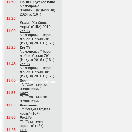
11:50
ТВ-1000 Русское кино
Мелодрама
"Кочевница" (Россия)
2024 р. (16+)
11:20
Драма "Крайние
меры" (США) 2010 г.
11:00
Zee TV
Мелодрама "Порог
любви. Серия 78"
(Индия) 2016 г. (16+)
11:20
Zee TV
Мелодрама "Порог
любви. Серия 79"
(Индия) 2016 г. (16+)
11:45
Zee TV
Мелодрама "Порог
любви. Серия 80"
(Индия) 2016 г. (16+)
11:05
Болт
СЕЙЧАС В ЭФИРЕ: СЕРИАЛЫ
Т/с "Охотники за
реликвиями"
11:55
Болт
Т/с "Охотники за
реликвиями"
11:00
Домашний
Т/с "Редкая группа
крови" (16+)
11:50
FoxLife
Т/с "Анатомия
страсти" (12+)
11:35
FOX