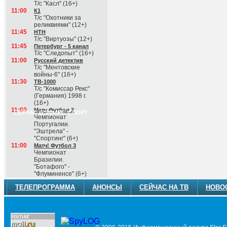
Т/с "Касл" (16+)
11:00
К1
Т/с "Охотники за
реликвиями" (12+)
11:45
НТН
Т/с "Виртуозы" (12+)
11:45
Петербург - 5 канал
Т/с "Следопыт" (16+)
11:00
Русский детектив
Т/с "Ментовские
войны-6" (16+)
11:30
ТВ-1000
Т/с "Комиссар Рекс"
(Германия) 1998 г.
(16+)
11:00
Матч Футбол 2
СЕЙЧАС В ЭФИРЕ: СПОРТ
Чемпионат
Португалии.
"Эштрела" -
"Спортинг" (6+)
11:00
Матч! Футбол 3
Чемпионат
Бразилии.
"Ботафого" -
"Флуминенсе" (6+)
ТЕЛЕПРОГРАММА
АНОНСЫ
СЕЙЧАС НА ТВ
НОВО