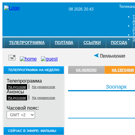
Телекан
08 2026 20:43
Т
A
Т
Р
Т
S
ТЕЛЕПРОГРАММА
ПОЛТАВА
ССЫЛКИ
ПОГОДА
Предыдущая
ТЕЛЕПРОГРАММА НА НЕДЕЛЮ
НА НЕДЕЛЮ
НА СЕГОДНЯ
Телепрограмма
|
Зоопарк
На русском
На украинском
Анонсы
|
На русском
На украинском
Часовой пояс:
Суббота, 8 августа
СЕЙЧАС В ЭФИРЕ: ФИЛЬМЫ