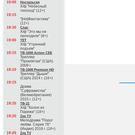
19:00
Ностальгия
Х/ф "Небесный
тихоход" (12+)
19:15
"[Не]Фантастика"
(12+)
19:30
Спас
Х/ф "Это мы не
проходили" (6+)
19:00
ТЕТ
Х/ф "Утренний
подъем"
19:15
ТВ-1000 Action CEE
Триллер
"Проклятая" (США)
2009 г.
19:10
ТВ-1000 Premium HD
Триллер "Дыши!"
(США) 2024 г. (16+)
19:15
Драма
"Суфражистка"
(Великобритания)
2015 г. (12+)
19:35
ТВ-21
Х/ф "Холоп из
Парижа" (18+)
19:20
Zee TV
Мелодрама "Порог
любви. Серия 76"
(Индия) 2016 г. (16+)
19:45
Zee TV