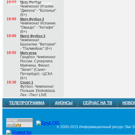
19:00
Матч Футбол
СЕЙЧАС В ЭФИРЕ: СПОРТ
Чемпионат Италии.
"Дженоа" - "Болонья"
(6+)
19:00
Матч Футбол 2
Чемпионат Испании.
"Овьедо" - "Хетафе"
(6+)
19:00
Матч! Футбол 3
Чемпионат
Бразилии. "Витория"
- "Палмейрас" (6+)
19:55
Матч игра
Гандбол. Чемпионат
России. Суперлига.
Мужчины. Финал.
"Зенит" (Санкт-
Петербург) - ЦСКА
(6+)
19:30
Спорт 1
Футбол. Чемпионат
Польши. Ekstraklasa.
Лех - Пяст LIVE
ТЕЛЕПРОГРАММА
АНОНСЫ
СЕЙЧАС НА ТВ
НОВО
© 2000-2015 Информационный ресурс Star Si