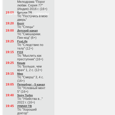
Мелодрама "Порог
любви. Серия 77"
(Индия) 2016 г. (16+)
19:00
Бигуди ТВ
СЕЙЧАС В ЭФИРЕ: СЕРИАЛЫ
Т/с "Постучись в мою
дверь"
19:20
Болт
Т/с "Спецы"
19:00
Детский канал
Т/с "Смешарики.
Пин-код" (6+)
19:25
FoxLife
Т/с "Следствие по
телу" (12+)
19:15
FOX
Т/с "Мыслить как
преступник" (16+)
19:25
Крым
Т/с "Больше, чем
врач" 1, 2 с. (12+)
19:15
Мир
Т/с "Смерш" 3, 4 с.
(16+)
19:05
Петербург - 5 канал
Т/с "Условный мент
5" (16+)
19:40
Sony Turbo
Т/с "Убийства в..."
2022 г. (16+)
19:45
УНИАН ТВ
Т/с "Хороший
доктор"