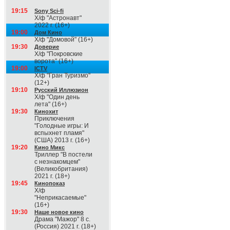
19:15
Sony Sci-fi
Х/ф "Астронавт"
2022 г. (16+)
19:00
Дом Кино
Х/ф "Домовой" (16+)
19:30
Доверие
Х/ф "Покровские
ворота" (16+)
19:00
ICTV
Х/ф "Гран Туризмо"
(12+)
19:10
Русский Иллюзион
Х/ф "Один день
лета" (16+)
19:30
Кинохит
Приключения
"Голодные игры: И
вспыхнет пламя"
(США) 2013 г. (16+)
19:20
Кино Микс
Триллер "В постели
с незнакомцем"
(Великобритания)
2021 г. (18+)
19:45
Кинопоказ
Х/ф
"Неприкасаемые"
(16+)
19:30
Наше новое кино
Драма "Мажор" 8 с.
(Россия) 2021 г. (18+)