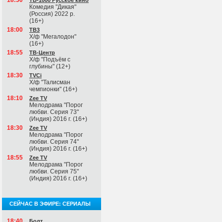
18:50
ТВ-1000 Русское кино
Комедия "Дикая"
(Россия) 2022 р.
(16+)
18:00
ТВ3
Х/ф "Мегалодон"
(16+)
18:55
ТВ-Центр
Х/ф "Подъём с
глубины" (12+)
18:30
TVCi
Х/ф "Талисман
чемпионки" (16+)
18:10
Zee TV
Мелодрама "Порог
любви. Серия 73"
(Индия) 2016 г. (16+)
18:30
Zee TV
Мелодрама "Порог
любви. Серия 74"
(Индия) 2016 г. (16+)
18:55
Zee TV
Мелодрама "Порог
любви. Серия 75"
(Индия) 2016 г. (16+)
СЕЙЧАС В ЭФИРЕ: СЕРИАЛЫ
18:40
Болт