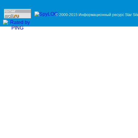
© 2000-2015 Информационный ресурс Star Sit