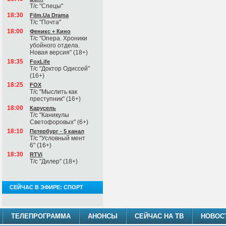
Т/с "Спецы"
18:30
Film.Ua Drama
Т/с "Почта"
18:00
Феникс + Кино
Т/с "Опера. Хроники
убойного отдела.
Новая версия" (18+)
18:35
FoxLife
Т/с "Доктор Одиссей"
(16+)
18:25
FOX
Т/с "Мыслить как
преступник" (16+)
18:00
Карусель
Т/с "Каникулы
Светофоровых" (6+)
18:10
Петербург - 5 канал
Т/с "Условный мент
6" (16+)
18:30
RTVi
Т/с "Дилер" (18+)
СЕЙЧАС В ЭФИРЕ: СПОРТ
ТЕЛЕПРОГРАММА
АНОНСЫ
СЕЙЧАС НА ТВ
НОВОС