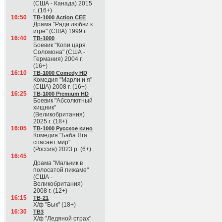
(США - Канада) 2015
г. (16+)
16:50
ТВ-1000 Action CEE
Драма "Ради любви к
игре" (США) 1999 г.
16:40
ТВ-1000
Боевик "Копи царя
Соломона" (США -
Германия) 2004 г.
(16+)
16:10
ТВ-1000 Comedy HD
Комедия "Марли и я"
(США) 2008 г. (16+)
16:25
ТВ-1000 Premium HD
Боевик "Абсолютный
хищник"
(Великобритания)
2025 г. (18+)
16:05
ТВ-1000 Русское кино
Комедия "Баба Яга
спасает мир"
(Россия) 2023 р. (6+)
16:45
Драма "Мальчик в
полосатой пижаме"
(США -
Великобритания)
2008 г. (12+)
16:15
ТВ-21
Х/ф "Бык" (18+)
16:30
ТВ3
Х/ф "Ледяной страх"