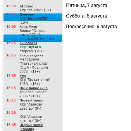
Пятница, 7 августа
16:50
24 Техно
Х/ф "Ип Ман" (16+)
16:45
Доверие
Суббота, 8 августа
Х/ф "Дело №306"
(16+)
Воскресение, 9 августа
16:55
Кино Микс
Боевик "Старые
счеты" (США -
Канада) 2019 г. (16+)
16:25
Кинопоказ
Х/ф "Шутки в
сторону" (18+)
16:15
Киносвидание
Мелодрама
"Материалистка"
(США - Франция)
2025 г. (18+)
16:35
Мир
Х/ф "Белые волки"
1968 г. (16+)
16:15
Наше новое кино
Триллер "Побег"
2005 г. (16+)
16:15
Первый канал
Х/ф "Иваново
детство" (0+)
16:15
Х/ф "Иваново
детство" (0+)
16:45
Первый канал
(Европа)