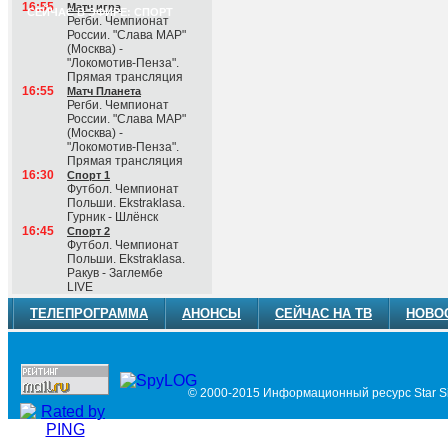
16:55
Матч игра
СЕЙЧАС В ЭФИРЕ: СПОРТ
Регби. Чемпионат
России. "Слава МАР"
(Москва) -
"Локомотив-Пенза".
Прямая трансляция
16:55
Матч Планета
Регби. Чемпионат
России. "Слава МАР"
(Москва) -
"Локомотив-Пенза".
Прямая трансляция
16:30
Спорт 1
Футбол. Чемпионат
Польши. Ekstraklasa.
Гурник - Шлёнск
16:45
Спорт 2
Футбол. Чемпионат
Польши. Ekstraklasa.
Ракув - Заглембе
LIVE
ТЕЛЕПРОГРАММА
АНОНСЫ
СЕЙЧАС НА ТВ
НОВО
© 2000-2015 Информационный ресурс Star Si