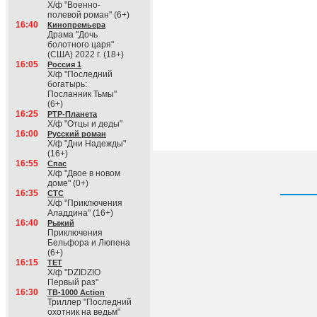
Х/ф "Военно-
полевой роман" (6+)
16:40
Кинопремьера
Драма "Дочь
болотного царя"
(США) 2022 г. (18+)
16:05
Россия 1
Х/ф "Последний
богатырь:
Посланник Тьмы"
(6+)
16:25
РТР-Планета
Х/ф "Отцы и деды"
16:00
Русский роман
Х/ф "Дни Надежды"
(16+)
16:55
Спас
Х/ф "Двое в новом
доме" (0+)
16:35
СТС
Х/ф "Приключения
Аладдина" (16+)
16:40
Рыжий
Приключения
Бельфора и Люпена
(6+)
16:15
ТЕТ
Х/ф "DZIDZIO
Первый раз"
16:30
ТВ-1000 Action
Триллер "Последний
охотник на ведьм"