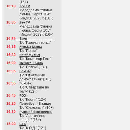
(16+)
16:10
Zee TV
Мелодрама "Уловка
любви. Серия 104"
(Индия) 2023 г. (16+)
16:35
Zee TV
Мелодрама "Уловка
любви. Серия 105"
(Индия) 2023 г. (16+)
16:25
Болт
СЕЙЧАС В ЭФИРЕ: СЕРИАЛЫ
Т/с "Гарячая точка"
16:15
Film.Ua Drama
Т/с "Почта"
16:30
Enter-фильм
Т/с "Комиссар Рекс"
16:00
Феникс + Кино
Т/с "Палач" (18+)
16:05
FoxLife
Т/с "Отчаянные
домохозяйки" (16+)
16:55
FoxLife
Т/с "Следствие по
телу" (12+)
16:45
FOX
Т/с "Кости" (12+)
16:20
Петербург - 5 канал
Т/с "Следопыт" (16+)
16:30
Русский бестселлер
Т/с "Ласточкино
гнездо" (16+)
16:00
СТБ
Т/с "К.О.Д." (12+)