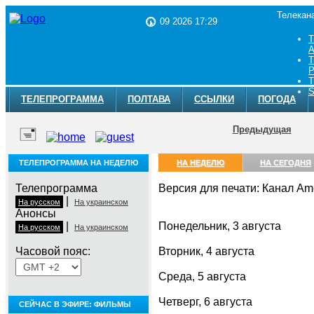
Телекан
09 2026 17:29
Т
A
Т
Р
Т
S
ТЕЛЕПРОГРАММА
ПОЛТАВА
ССЫЛКИ
ПОГОДА
Предыдущая
ТЕЛЕПРОГРАММА НА НЕДЕЛЮ
НА НЕДЕЛЮ
НА СЕГОДНЯ
Телепрограмма
Версия для печати: Канал Ame
|
На русском
На украинском
Анонсы
|
Понедельник, 3 августа
На русском
На украинском
Часовой пояс:
Вторник, 4 августа
Среда, 5 августа
Четверг, 6 августа
СЕЙЧАС В ЭФИРЕ: ФИЛЬМЫ