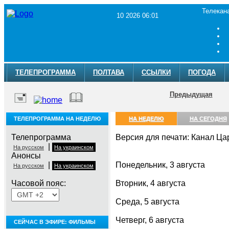
Телекан
10 2026 06:01
ТЕЛЕПРОГРАММА
ПОЛТАВА
ССЫЛКИ
ПОГОДА
Предыдущая
ТЕЛЕПРОГРАММА НА НЕДЕЛЮ
НА НЕДЕЛЮ
НА СЕГОДНЯ
Телепрограмма
Версия для печати: Канал Ца
|
На русском
На украинском
Анонсы
|
Понедельник, 3 августа
На русском
На украинском
Часовой пояс:
Вторник, 4 августа
Среда, 5 августа
Четверг, 6 августа
СЕЙЧАС В ЭФИРЕ: ФИЛЬМЫ