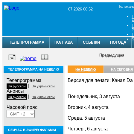
Телекан
07 2026 00:52
Т
A
Т
Р
Т
S
ТЕЛЕПРОГРАММА
ПОЛТАВА
ССЫЛКИ
ПОГОДА
Предыдущая
ТЕЛЕПРОГРАММА НА НЕДЕЛЮ
НА НЕДЕЛЮ
НА СЕГОДНЯ
Телепрограмма
Версия для печати: Канал Da 
|
На русском
На украинском
Анонсы
|
Понедельник, 3 августа
На русском
На украинском
Часовой пояс:
Вторник, 4 августа
Среда, 5 августа
Четверг, 6 августа
СЕЙЧАС В ЭФИРЕ: ФИЛЬМЫ